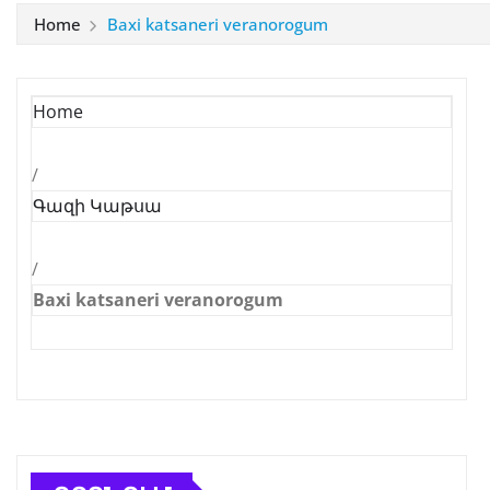
Home
Baxi katsaneri veranorogum
Home
/
Գազի Կաթսա
/
Baxi katsaneri veranorogum