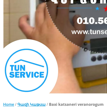
Home
/
Գազի Կաթսա
/
Baxi katsaneri veranorogum