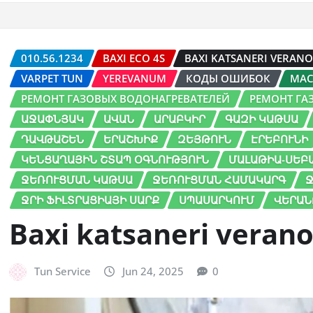
010.56.1234
BAXI ECO 4S
BAXI KATSANERI VERA
VARPET TUN
YEREVANUM
КОДЫ ОШИБОК
МАС
РЕМОНТ ГАЗОВЫХ ВОДОНАГРЕВАТЕЛЕЙ
РЕМОНТ ГА
ԱՋԱՓՆՅԱԿ
ԱՎԱՆ
ԱՐԱԲԿԻՐ
ԳԱԶԻ ԿԱԹՍԱ
ԴԱՎԹԱՇԵՆ
ԵՐԱՇԽԻՔ
ԶԵՅԹՈՒՆ
ԷՐԵԲՈՒՆԻ
ԿԵՆՑԱՂԱՅԻՆ ՇՏԱՊ ՕԳՆՈՒԹՅՈՒՆ
ՄԱԼԱԹԻԱ-ՍԵԲ
ՋԵՌՈՒՑՄԱՆ ԿԱԹՍԱ
ՋԵՌՈՒՑՄԱՆ ՀԱՄԱԿԱՐԳ
Ջ
ՋՐԻ ՖԻԼՏՐԱՑԻԱՅԻ ՍԱՐՔ
ՍՊԱՍԱՐԿՈՒՄ
ՎԵՐԱՆ
Baxi katsaneri vera
Tun Service
Jun 24, 2025
0