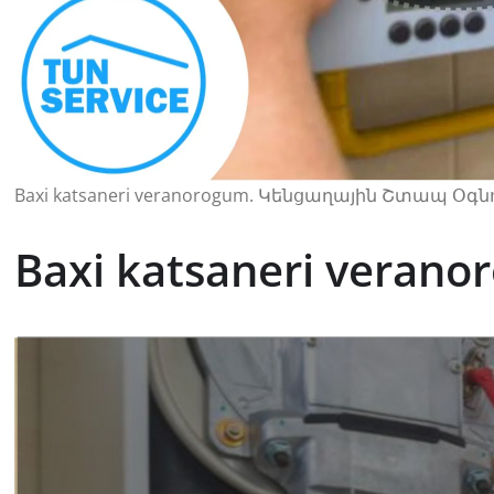
Baxi katsaneri veranorogum. Կենցաղային Շտապ Օգնու
Baxi katsaneri veran