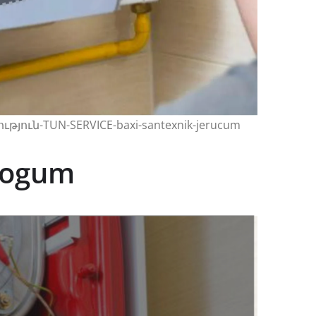
թյուն-TUN-SERVICE-baxi-santexnik-jerucum
orogum