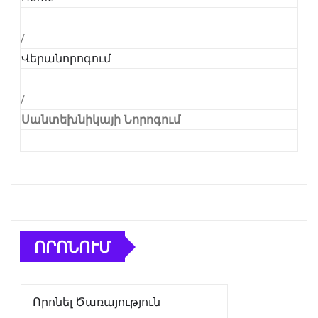
/
Վերանորոգում
/
Սանտեխնիկայի Նորոգում
ՈՐՈՆՈՒՄ