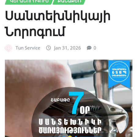
ՎԵՐԱՆՈՐՈԳՈՒՄ
ՔԱՆԱՔԵՌ
Սանտեխնիկայի
Նորոգում
Tun Service
Jan 31, 2026
0