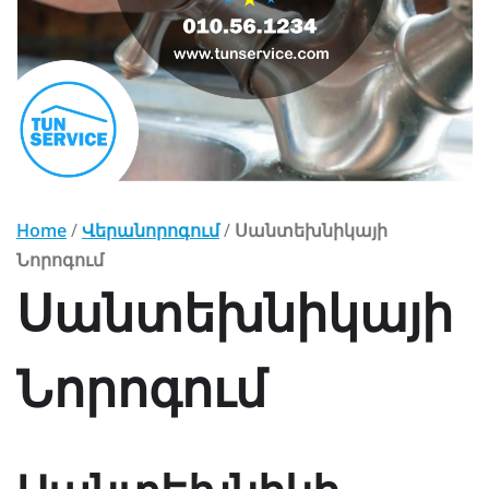
Home
/
Վերանորոգում
/
Սանտեխնիկայի
Նորոգում
Սանտեխնիկայի
Նորոգում