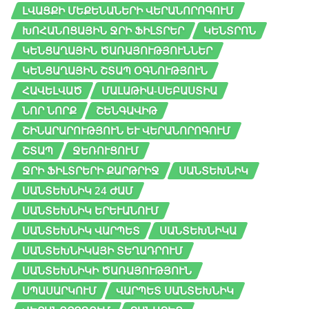
ԼՎԱՑՔԻ ՄԵՔԵՆԱՆԵՐԻ ՎԵՐԱՆՈՐՈԳՈՒՄ
ԽՈՀԱՆՈՑԱՅԻՆ ՋՐԻ ՖԻԼՏՐԵՐ
ԿԵՆՏՐՈՆ
ԿԵՆՑԱՂԱՅԻՆ ԾԱՌԱՅՈՒԹՅՈՒՆՆԵՐ
ԿԵՆՑԱՂԱՅԻՆ ՇՏԱՊ ՕԳՆՈՒԹՅՈՒՆ
ՀԱՎԵԼՎԱԾ
ՄԱԼԱԹԻԱ-ՍԵԲԱՍՏԻԱ
ՆՈՐ ՆՈՐՔ
ՇԵՆԳԱՎԻԹ
ՇԻՆԱՐԱՐՈՒԹՅՈՒՆ ԵՒ ՎԵՐԱՆՈՐՈԳՈՒՄ
ՇՏԱՊ
ՋԵՌՈՒՑՈՒՄ
ՋՐԻ ՖԻԼՏՐԵՐԻ ՔԱՐԹՐԻՋ
ՍԱՆՏԵԽՆԻԿ
ՍԱՆՏԵԽՆԻԿ 24 ԺԱՄ
ՍԱՆՏԵԽՆԻԿ ԵՐԵՒԱՆՈՒՄ
ՍԱՆՏԵԽՆԻԿ ՎԱՐՊԵՏ
ՍԱՆՏԵԽՆԻԿԱ
ՍԱՆՏԵԽՆԻԿԱՅԻ ՏԵՂԱԴՐՈՒՄ
ՍԱՆՏԵԽՆԻԿԻ ԾԱՌԱՅՈՒԹՅՈՒՆ
ՍՊԱՍԱՐԿՈՒՄ
ՎԱՐՊԵՏ ՍԱՆՏԵԽՆԻԿ