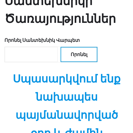
Սանտեխնիկի
Ծառայություններ
Որոնել Սանտեխնիկ Վարպետ
Որոնել
Սպասարկվում ենք
նախապես
պայմանավորված
օրը և ժամին