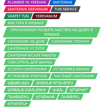
PLUMBER IN YEREVAN
SANTEXNIK
SANTEXNIK EREVANUM
TUN SERVICE
VARPET TUN
YEREVANUM
МАСТЕРА В ЕРЕВАНЕ
ПРИЛОЖЕНИЕ ПОЗВАТЬ МАСТЕРА НА ДОМУ В
ЕРЕВАНЕ
САНТЕХНИК НА ДОМ
САНТЕХНИК СРОЧНО
САНТЕХНИК УСЛУГИ
САНТЕХНИЧЕСКИЕ РАБОТЫ
СМЕСИТЕЛЬ ДЛЯ ВАННЫ
УСЛУГИ САНТЕХНИКА
УСТАНОВКА ВАННЫ
УСТАНОВКА УНИТАЗА
ЧАСТНЫЙ САНТЕХНИК
ԱՋԱՓՆՅԱԿ
ԱՌՑԱՆՑ ԳՐԱՆՑՈՒՄ
ԱՌՑԱՆՑ ՄԱՍՆԱԳԵՏ
ԱՎԱՆ
ԱՐԱԲԿԻՐ
ԴԱՎԹԱՇԵՆ
ԵՐԱՇԽԻՔ
ԶԵՅԹՈՒՆ
ԷՐԵԲՈՒՆԻ