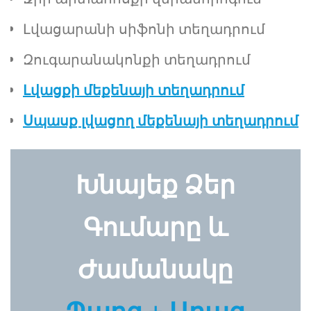
Լվացարանի սիֆոնի տեղադրում
Զուգարանակոնքի տեղադրում
Լվացքի մեքենայի տեղադրում
Սպասք լվացող մեքենայի տեղադրում
Խնայեք Ձեր
Գումարը և
Ժամանակը