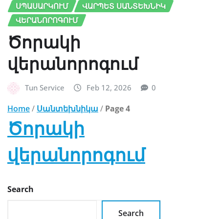
ՍՊԱՍԱՐԿՈՒՄ
ՎԱՐՊԵՏ ՍԱՆՏԵԽՆԻԿ
ՎԵՐԱՆՈՐՈԳՈՒՄ
Ծորակի
վերանորոգում
Tun Service
Feb 12, 2026
0
Home
/
Սանտեխնիկա
/
Page 4
Ծորակ
ի
վերանորոգում
Search
Search