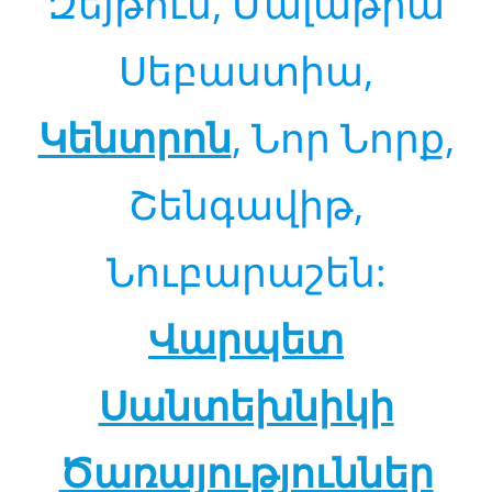
Զեյթուն, Մալաթիա
Սեբաստիա,
Կենտրոն
, Նոր Նորք,
Շենգավիթ,
Նուբարաշեն:
Վարպետ
Սանտեխնիկի
Ծառայություններ