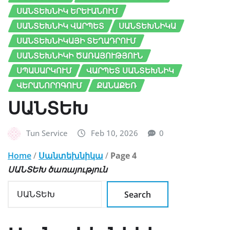
ՍԱՆՏԵԽՆԻԿ ԵՐԵՒԱՆՈՒՄ
ՍԱՆՏԵԽՆԻԿ ՎԱՐՊԵՏ
ՍԱՆՏԵԽՆԻԿԱ
ՍԱՆՏԵԽՆԻԿԱՅԻ ՏԵՂԱԴՐՈՒՄ
ՍԱՆՏԵԽՆԻԿԻ ԾԱՌԱՅՈՒԹՅՈՒՆ
ՍՊԱՍԱՐԿՈՒՄ
ՎԱՐՊԵՏ ՍԱՆՏԵԽՆԻԿ
ՎԵՐԱՆՈՐՈԳՈՒՄ
ՔԱՆԱՔԵՌ
ՍԱՆՏԵԽ
Tun Service
Feb 10, 2026
0
Home
/
Սանտեխնիկա
/
Page 4
ՍԱՆՏԵԽ ծառայություն
Search