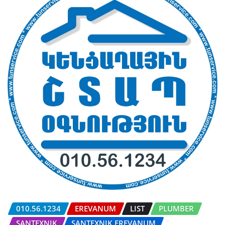
010.56.1234
EREVANUM
LIST
PLUMBER
SANTEXNIK
SANTEXNIK EREVANUM