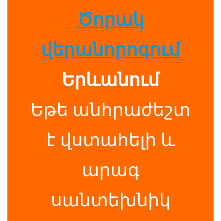
Ծորակ
վերանորոգում
Երևանում
Եթե անհրաժեշտ
է վստահելի և
արագ
սանտեխնիկ