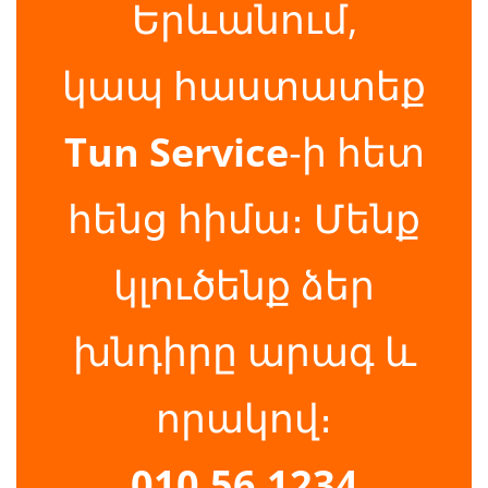
Երևանում,
կապ հաստատեք
Tun Service
‑ի հետ
հենց հիմա։ Մենք
կլուծենք ձեր
խնդիրը արագ և
որակով։
010.56.1234