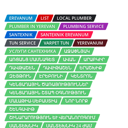
EREVANUM
LIST
LOCAL PLUMBER
PLUMBER IN YEREVAN
PLUMBING SERVICE
SANTEXNIK
SANTEXNIK EREVANUM
TUN SERVICE
VARPET TUN
YEREVANUM
УСЛУГИ САНТЕХНИКА
ԱՋԱՓՆՅԱԿ
ԱՌՑԱՆՑ ՄԱՍՆԱԳԵՏ
ԱՎԱՆ
ԱՐԱԲԿԻՐ
ԴԱՎԹԱՇԵՆ
ԴԱՎԻԹԱՇԵՆ
ԵՐԱՇԽԻՔ
ԶԵՅԹՈՒՆ
ԷՐԵԲՈՒՆԻ
ԿԵՆՏՐՈՆ
ԿԵՆՑԱՂԱՅԻՆ ԾԱՌԱՅՈՒԹՅՈՒՆՆԵՐ
ԿԵՆՑԱՂԱՅԻՆ ՇՏԱՊ ՕԳՆՈՒԹՅՈՒՆ
ՄԱԼԱԹԻԱ-ՍԵԲԱՍՏԻԱ
ՆՈՐ ՆՈՐՔ
ՇԵՆԳԱՎԻԹ
ՇԻՆԱՐԱՐՈՒԹՅՈՒՆ ԵՒ ՎԵՐԱՆՈՐՈԳՈՒՄ
ՍԱՆՏԵԽՆԻԿ
ՍԱՆՏԵԽՆԻԿ 24 ԺԱՄ