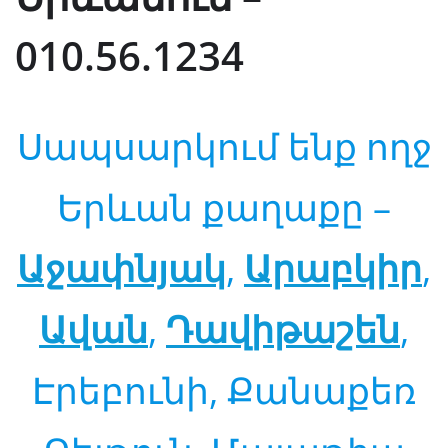
010.56.1234
Սապսարկում ենք ողջ
Երևան քաղաքը –
Աջափնյակ
,
Արաբկիր
,
Ավան
,
Դավիթաշեն
,
Էրեբունի, Քանաքեռ