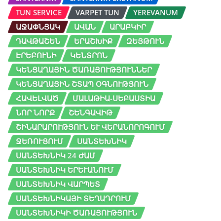
TUN SERVICE
VARPET TUN
YEREVANUM
ԱՋԱՓՆՅԱԿ
ԱՎԱՆ
ԱՐԱԲԿԻՐ
ԴԱՎԹԱՇԵՆ
ԵՐԱՇԽԻՔ
ԶԵՅԹՈՒՆ
ԷՐԵԲՈՒՆԻ
ԿԵՆՏՐՈՆ
ԿԵՆՑԱՂԱՅԻՆ ԾԱՌԱՅՈՒԹՅՈՒՆՆԵՐ
ԿԵՆՑԱՂԱՅԻՆ ՇՏԱՊ ՕԳՆՈՒԹՅՈՒՆ
ՀԱՎԵԼՎԱԾ
ՄԱԼԱԹԻԱ-ՍԵԲԱՍՏԻԱ
ՆՈՐ ՆՈՐՔ
ՇԵՆԳԱՎԻԹ
ՇԻՆԱՐԱՐՈՒԹՅՈՒՆ ԵՒ ՎԵՐԱՆՈՐՈԳՈՒՄ
ՋԵՌՈՒՑՈՒՄ
ՍԱՆՏԵԽՆԻԿ
ՍԱՆՏԵԽՆԻԿ 24 ԺԱՄ
ՍԱՆՏԵԽՆԻԿ ԵՐԵՒԱՆՈՒՄ
ՍԱՆՏԵԽՆԻԿ ՎԱՐՊԵՏ
ՍԱՆՏԵԽՆԻԿԱՅԻ ՏԵՂԱԴՐՈՒՄ
ՍԱՆՏԵԽՆԻԿԻ ԾԱՌԱՅՈՒԹՅՈՒՆ