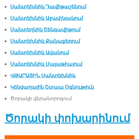
Սանտեխնիկ Դավիթաշենում
Սանտեխնիկ Աջափնյակում
Սանտեղնիկ Շենգավիթում
Սանտեխնիկ Քանաքեռում
Սանտեխնիկ Ավանում
Սանտեխնիկ Մալաթիայում
ՎԹԱՐԱՅԻՆ Սանտեխնիկ
Կենցաղային Շտապ Օգնություն
Ծորակի վերանորոգում
Ծորակի փոխարինում