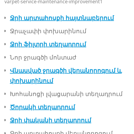
varpet-service-maintenance-improvement1
Ջրի արտահոսքի հայտնաբերում
Ջրաչափի փոխարինում
Ջրի ֆիլտրի տեղադրում
Նոր ջրագծի մոնտաժ
Վնասված ջրագծի վերանորոգում և
փոխարինում
Խոհանոցի լվացարանի տեղադրում
Ծորակի տեղադրում
Ջրի փականի տեղադրում
Ջրի արտահոսքի վերանորոգում