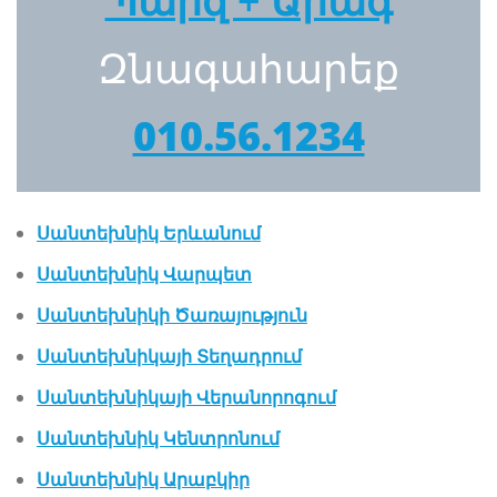
Պարզ + Արագ
Զնագահարեք
010.56.1234
Սանտեխնիկ Երևանում
Սանտեխնիկ Վարպետ
Սանտեխնիկի Ծառայություն
Սանտեխնիկայի Տեղադրում
Սանտեխնիկայի Վերանորոգում
Սանտեխնիկ Կենտրոնում
Սանտեխնիկ Արաբկիր