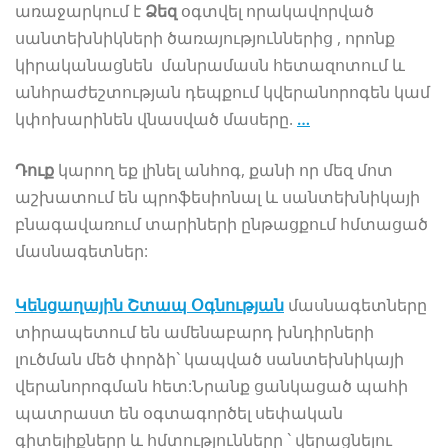
առաջարկում է
Ձեզ
օգտվել որակավորված
սանտեխնիկների ծառայություններից , որոնք
կիրականացնեն մանրամասն հետազոտում և
անհրաժեշտության դեպքում կվերանորոգեն կամ
կփոխարինեն վնասված մասերը.
…
Դուք
կարող եք լինել անհոգ, քանի որ մեզ մոտ
աշխատում են պրոֆեսիոնալ և սանտեխնիկայի
բնագավառում տարիների ընթացքում հմտացած
մասնագետներ:
Կենցաղային Շտապ Օգնության
մասնագետները
տիրապետում են ամենաբարդ խնդիրների
լուծման մեծ փորձի` կապված սանտեխնիկայի
վերանորոգման հետ:Նրանք ցանկացած պահի
պատրաստ են օգտագործել սեփական
գիտելիքները և հմտությունները ` վերացնելու