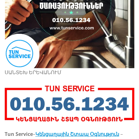
ՍԱՆՏԵԽ ԵՐԵՎԱՆՈՒՄ
Tun Service
–
Կենցաղային Շտապ Օգնություն
–