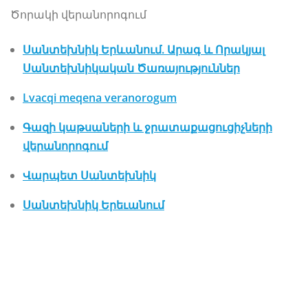
Ծորակի վերանորոգում
Սանտեխնիկ Երևանում. Արագ և Որակյալ
Սանտեխնիկական Ծառայություններ
Lvacqi meqena veranorogum
Գազի կաթսաների և ջրատաքացուցիչների
վերանորոգում
Վարպետ Սանտեխնիկ
Սանտեխնիկ Երեւանում
lvacqi meqena sarqox; сантехник ереван; list lvacqi meqena
veranorogum; բաքսի վերանորոգում; santexnik; santexnika;
tun service yerevan; գազի կաթսայի վերանորոգում; լվացքի
մեքենա սարքող; մեքենաների վերանորոգում; lvacqi meqenaneri