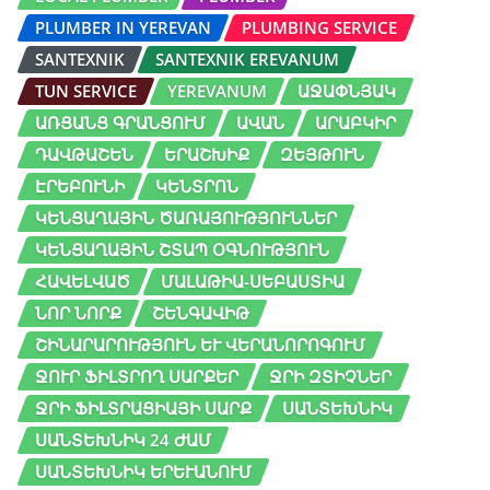
PLUMBER IN YEREVAN
PLUMBING SERVICE
SANTEXNIK
SANTEXNIK EREVANUM
TUN SERVICE
YEREVANUM
ԱՋԱՓՆՅԱԿ
ԱՌՑԱՆՑ ԳՐԱՆՑՈՒՄ
ԱՎԱՆ
ԱՐԱԲԿԻՐ
ԴԱՎԹԱՇԵՆ
ԵՐԱՇԽԻՔ
ԶԵՅԹՈՒՆ
ԷՐԵԲՈՒՆԻ
ԿԵՆՏՐՈՆ
ԿԵՆՑԱՂԱՅԻՆ ԾԱՌԱՅՈՒԹՅՈՒՆՆԵՐ
ԿԵՆՑԱՂԱՅԻՆ ՇՏԱՊ ՕԳՆՈՒԹՅՈՒՆ
ՀԱՎԵԼՎԱԾ
ՄԱԼԱԹԻԱ-ՍԵԲԱՍՏԻԱ
ՆՈՐ ՆՈՐՔ
ՇԵՆԳԱՎԻԹ
ՇԻՆԱՐԱՐՈՒԹՅՈՒՆ ԵՒ ՎԵՐԱՆՈՐՈԳՈՒՄ
ՋՈՒՐ ՖԻԼՏՐՈՂ ՍԱՐՔԵՐ
ՋՐԻ ԶՏԻՉՆԵՐ
ՋՐԻ ՖԻԼՏՐԱՑԻԱՅԻ ՍԱՐՔ
ՍԱՆՏԵԽՆԻԿ
ՍԱՆՏԵԽՆԻԿ 24 ԺԱՄ
ՍԱՆՏԵԽՆԻԿ ԵՐԵՒԱՆՈՒՄ