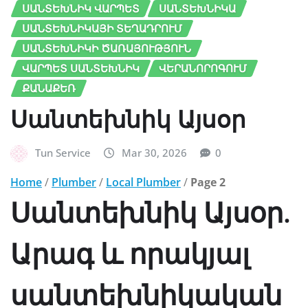
ՍԱՆՏԵԽՆԻԿ ՎԱՐՊԵՏ
ՍԱՆՏԵԽՆԻԿԱ
ՍԱՆՏԵԽՆԻԿԱՅԻ ՏԵՂԱԴՐՈՒՄ
ՍԱՆՏԵԽՆԻԿԻ ԾԱՌԱՅՈՒԹՅՈՒՆ
ՎԱՐՊԵՏ ՍԱՆՏԵԽՆԻԿ
ՎԵՐԱՆՈՐՈԳՈՒՄ
ՔԱՆԱՔԵՌ
Սանտեխնիկ Այսօր
Tun Service
Mar 30, 2026
0
Home
/
Plumber
/
Local Plumber
/
Page 2
Սանտեխնիկ Այսօր.
Արագ և որակյալ
սանտեխնիկական