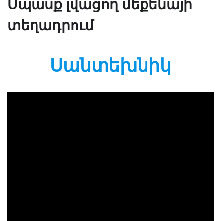
Սպասք լվացող մեքենայի
տեղադրում
Սանտեխնիկ