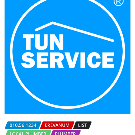
010.56.1234
EREVANUM
LIST
LOCAL PLUMBER
PLUMBER