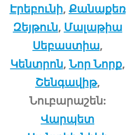
Էրեբունի
,
Քանաքեռ
Զեյթուն
,
Մալաթիա
Սեբաստիա
,
Կենտրոն
,
Նոր Նորք
,
Շենգավիթ
,
Նուբարաշեն:
Վարպետ