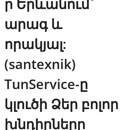
ր Երևանում՝
արագ և
որակյալ:
(santexnik)
TunService-ը
կլուծի Ձեր բոլոր
խնդիրները