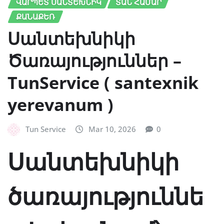
ՎԱՐՊԵՏ ՍԱՆՏԵԽՆԻԿ
ՏԱՆ ՀԱՄԱՐ
ՔԱՆԱՔԵՌ
Սանտեխնիկի
Ծառայություններ –
TunService ( santexnik
yerevanum )
Tun Service
Mar 10, 2026
0
Սանտեխնիկի
ծառայություննե