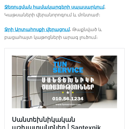
Ջեռուցման համակարգերի սպասարկում
.
Կաթսաների վերանորոգում և մոնտաժ։
Ջրի
Արտահոսքի վերացում
.
Թաքնված և
բացահայտ կաթոցների արագ լուծում։