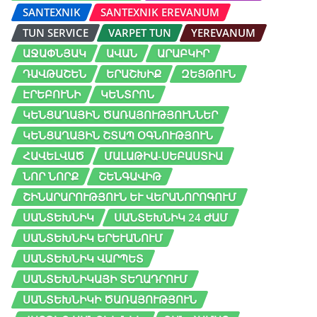
SANTEXNIK
SANTEXNIK EREVANUM
TUN SERVICE
VARPET TUN
YEREVANUM
ԱՋԱՓՆՅԱԿ
ԱՎԱՆ
ԱՐԱԲԿԻՐ
ԴԱՎԹԱՇԵՆ
ԵՐԱՇԽԻՔ
ԶԵՅԹՈՒՆ
ԷՐԵԲՈՒՆԻ
ԿԵՆՏՐՈՆ
ԿԵՆՑԱՂԱՅԻՆ ԾԱՌԱՅՈՒԹՅՈՒՆՆԵՐ
ԿԵՆՑԱՂԱՅԻՆ ՇՏԱՊ ՕԳՆՈՒԹՅՈՒՆ
ՀԱՎԵԼՎԱԾ
ՄԱԼԱԹԻԱ-ՍԵԲԱՍՏԻԱ
ՆՈՐ ՆՈՐՔ
ՇԵՆԳԱՎԻԹ
ՇԻՆԱՐԱՐՈՒԹՅՈՒՆ ԵՒ ՎԵՐԱՆՈՐՈԳՈՒՄ
ՍԱՆՏԵԽՆԻԿ
ՍԱՆՏԵԽՆԻԿ 24 ԺԱՄ
ՍԱՆՏԵԽՆԻԿ ԵՐԵՒԱՆՈՒՄ
ՍԱՆՏԵԽՆԻԿ ՎԱՐՊԵՏ
ՍԱՆՏԵԽՆԻԿԱՅԻ ՏԵՂԱԴՐՈՒՄ
ՍԱՆՏԵԽՆԻԿԻ ԾԱՌԱՅՈՒԹՅՈՒՆ