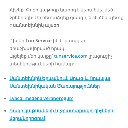
Հիշեք.
Փոքր կաթոցը կարող է վերածվել մեծ
ջրհեղեղի։ Մի հետաձգեք զանգը, եթե ձեզ պետք
է
սանտեխնիկ այսօր
։
Դիմեք
Tun Service
-ին և ստացեք
երաշխավորված որակ։
Այցելեք մեր կայքը՝
tunservice.com
լրացուցիչ
տեղեկությունների համար։
Սանտեխնիկ Երևանում. Արագ և Որակյալ
Սանտեխնիկական Ծառայություններ
Lvacqi meqena veranorogum
Գազի կաթսաների և ջրատաքացուցիչների
վերանորոգում