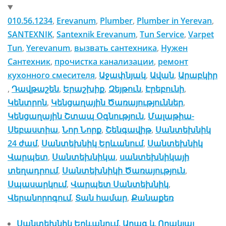
010.56.1234
, 
Erevanum
, 
Plumber
, 
Plumber in Yerevan
, 
SANTEXNIK
, 
Santexnik Erevanum
, 
Tun Service
, 
Varpet
Tun
, 
Yerevanum
, 
вызвать сантехника
, 
Нужен
Сантехник
, 
прочистка канализации
, 
ремонт
кухонного смесителя
, 
Աջափնյակ
, 
Ավան
, 
Արաբկիր
, 
Դավթաշեն
, 
Երաշխիք
, 
Զեյթուն
, 
Էրեբունի
, 
Կենտրոն
, 
Կենցաղային Ծառայություններ
, 
Կենցաղային Շտապ Օգնություն
, 
Մալաթիա-
Սեբաստիա
, 
Նոր Նորք
, 
Շենգավիթ
, 
Սանտեխնիկ
24 ժամ
, 
Սանտեխնիկ Երևանում
, 
Սանտեխնիկ
Վարպետ
, 
Սանտեխնիկա
, 
սանտեխնիկայի
տեղադրում
, 
Սանտեխնիկի Ծառայություն
, 
Սպասարկում
, 
Վարպետ Սանտեխնիկ
, 
Վերանորոգում
, 
Տան համար
, 
Քանաքեռ
Սանտեխնիկ Երևանում. Արագ և Որակյալ