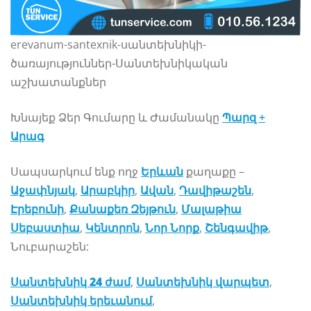
erevanum-santexnik-սանտեխնիկի-
ծառայություններ-Սանտեխնիկական
աշխատանքներ
Խնայեք Ձեր Գումարը և Ժամանակը
Պարզ +
Արագ
Սապսարկում ենք ողջ
Երևան
քաղաքը –
Աջափնյակ
,
Արաբկիր
,
Ավան
,
Դավիթաշեն
,
Էրեբունի
,
Քանաքեռ Զեյթուն
,
Մալաթիա
Սեբաստիա
,
Կենտրոն
,
Նոր Նորք
,
Շենգավիթ
,
Նուբարաշեն:
Սանտեխնիկ
24 ժամ
,
Սանտեխնիկ
վարպետ
,
Սանտեխնիկ երեւանում
,