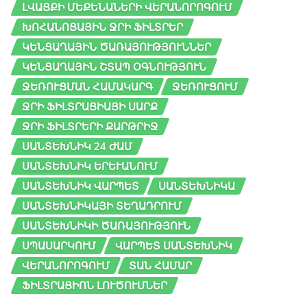
ԼՎԱՑՔԻ ՄԵՔԵՆԱՆԵՐԻ ՎԵՐԱՆՈՐՈԳՈՒՄ
ԽՈՀԱՆՈՑԱՅԻՆ ՋՐԻ ՖԻԼՏՐԵՐ
ԿԵՆՑԱՂԱՅԻՆ ԾԱՌԱՅՈՒԹՅՈՒՆՆԵՐ
ԿԵՆՑԱՂԱՅԻՆ ՇՏԱՊ ՕԳՆՈՒԹՅՈՒՆ
ՋԵՌՈՒՑՄԱՆ ՀԱՄԱԿԱՐԳ
ՋԵՌՈՒՑՈՒՄ
ՋՐԻ ՖԻԼՏՐԱՑԻԱՅԻ ՍԱՐՔ
ՋՐԻ ՖԻԼՏՐԵՐԻ ՔԱՐԹՐԻՋ
ՍԱՆՏԵԽՆԻԿ 24 ԺԱՄ
ՍԱՆՏԵԽՆԻԿ ԵՐԵՒԱՆՈՒՄ
ՍԱՆՏԵԽՆԻԿ ՎԱՐՊԵՏ
ՍԱՆՏԵԽՆԻԿԱ
ՍԱՆՏԵԽՆԻԿԱՅԻ ՏԵՂԱԴՐՈՒՄ
ՍԱՆՏԵԽՆԻԿԻ ԾԱՌԱՅՈՒԹՅՈՒՆ
ՍՊԱՍԱՐԿՈՒՄ
ՎԱՐՊԵՏ ՍԱՆՏԵԽՆԻԿ
ՎԵՐԱՆՈՐՈԳՈՒՄ
ՏԱՆ ՀԱՄԱՐ
ՖԻԼՏՐԱՑԻՈՆ ԼՈՒԾՈՒՄՆԵՐ