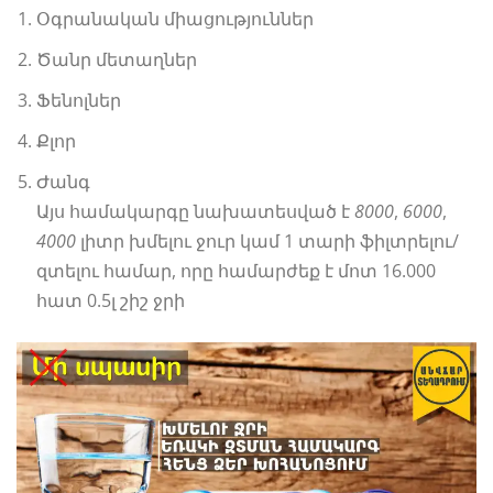
Օգրանական միացություններ
Ծանր մետաղներ
Ֆենոլներ
Քլոր
Ժանգ
Այս համակարգը նախատեսված է
8000
,
6000
,
4000
լիտր խմելու ջուր կամ 1 տարի ֆիլտրելու/
զտելու համար, որը համարժեք է մոտ 16.000
հատ 0.5լ շիշ ջրի