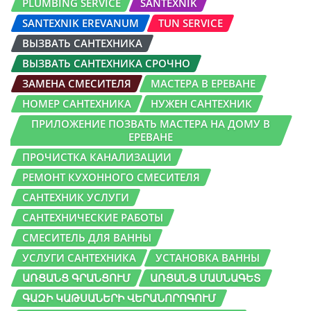
PLUMBING SERVICE
SANTEXNIK
SANTEXNIK EREVANUM
TUN SERVICE
ВЫЗВАТЬ САНТЕХНИКА
ВЫЗВАТЬ САНТЕХНИКА СРОЧНО
ЗАМЕНА СМЕСИТЕЛЯ
МАСТЕРА В ЕРЕВАНЕ
НОМЕР САНТЕХНИКА
НУЖЕН САНТЕХНИК
ПРИЛОЖЕНИЕ ПОЗВАТЬ МАСТЕРА НА ДОМУ В
ЕРЕВАНЕ
ПРОЧИСТКА КАНАЛИЗАЦИИ
РЕМОНТ КУХОННОГО СМЕСИТЕЛЯ
САНТЕХНИК УСЛУГИ
САНТЕХНИЧЕСКИЕ РАБОТЫ
СМЕСИТЕЛЬ ДЛЯ ВАННЫ
УСЛУГИ САНТЕХНИКА
УСТАНОВКА ВАННЫ
ԱՌՑԱՆՑ ԳՐԱՆՑՈՒՄ
ԱՌՑԱՆՑ ՄԱՍՆԱԳԵՏ
ԳԱԶԻ ԿԱԹՍԱՆԵՐԻ ՎԵՐԱՆՈՐՈԳՈՒՄ