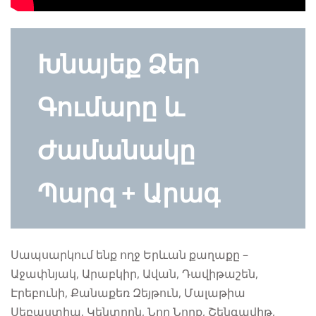
Խնայեք Ձեր
Գումարը և
Ժամանակը
Պարզ + Արագ
Սապսարկում ենք ողջ Երևան քաղաքը –
Աջափնյակ, Արաբկիր, Ավան, Դավիթաշեն,
Էրեբունի, Քանաքեռ Զեյթուն, Մալաթիա
Սեբաստիա, Կենտրոն, Նոր Նորք, Շենգավիթ,