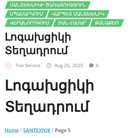
ՍԱՆՏԵԽՆԻԿԻ ԾԱՌԱՅՈՒԹՅՈՒՆ
ՍՊԱՍԱՐԿՈՒՄ
ՎԱՐՊԵՏ ՍԱՆՏԵԽՆԻԿ
ՎԵՐԱՆՈՐՈԳՈՒՄ
ՏԱՆ ՀԱՄԱՐ
ՔԱՆԱՔԵՌ
Լոգախցիկի
Տեղադրում
Tun Service
Aug 25, 2025
0
Լոգախցիկի
Տեղադրում
Home
/
SANTEXNIK
/
Page 5