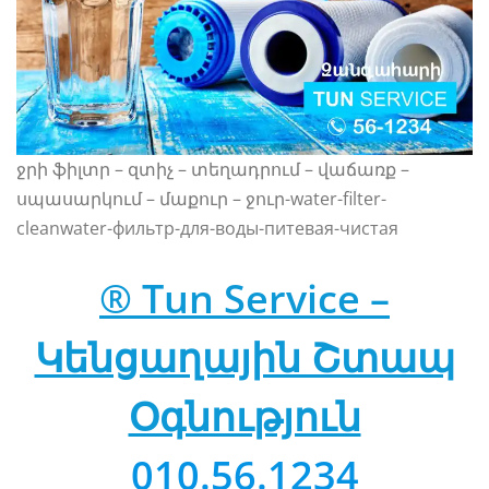
ջրի ֆիլտր – զտիչ – տեղադրում – վաճառք –
սպասարկում – մաքուր – ջուր-water-filter-
cleanwater-фильтр-для-воды-питевая-чистая
® Tun Service –
Կենցաղային Շտապ
Օգնություն
010.56.1234