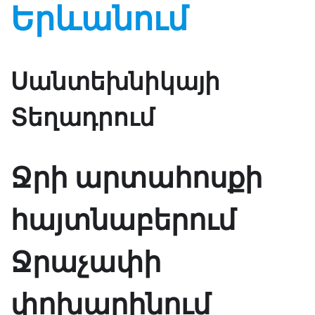
Երևանում
Սանտեխնիկայի
Տեղադրում
Ջրի արտահոսքի
հայտնաբերում
Ջրաչափի
փոխարինում