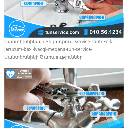
Սանտեխնիկայի Տեղադրում, service-santexnik-
jerucum-baxi-lvacqi-meqena-tun-service-
Սանտեխնիկի Ծառայություններ