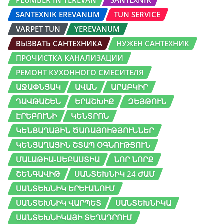
PLUMBER IN YEREVAN
SANTEXNIK
SANTEXNIK EREVANUM
TUN SERVICE
VARPET TUN
YEREVANUM
ВЫЗВАТЬ САНТЕХНИКА
НУЖЕН САНТЕХНИК
ПРОЧИСТКА КАНАЛИЗАЦИИ
РЕМОНТ КУХОННОГО СМЕСИТЕЛЯ
ԱՋԱՓՆՅԱԿ
ԱՎԱՆ
ԱՐԱԲԿԻՐ
ԴԱՎԹԱՇԵՆ
ԵՐԱՇԽԻՔ
ԶԵՅԹՈՒՆ
ԷՐԵԲՈՒՆԻ
ԿԵՆՏՐՈՆ
ԿԵՆՑԱՂԱՅԻՆ ԾԱՌԱՅՈՒԹՅՈՒՆՆԵՐ
ԿԵՆՑԱՂԱՅԻՆ ՇՏԱՊ ՕԳՆՈՒԹՅՈՒՆ
ՄԱԼԱԹԻԱ-ՍԵԲԱՍՏԻԱ
ՆՈՐ ՆՈՐՔ
ՇԵՆԳԱՎԻԹ
ՍԱՆՏԵԽՆԻԿ 24 ԺԱՄ
ՍԱՆՏԵԽՆԻԿ ԵՐԵՒԱՆՈՒՄ
ՍԱՆՏԵԽՆԻԿ ՎԱՐՊԵՏ
ՍԱՆՏԵԽՆԻԿԱ
ՍԱՆՏԵԽՆԻԿԱՅԻ ՏԵՂԱԴՐՈՒՄ