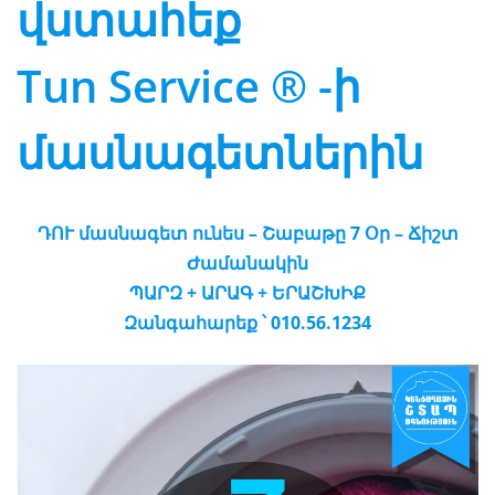
վստահեք
Tun Service ® -ի
մասնագետներին
ԴՈՒ մասնագետ ունես – Շաբաթը 7 Օր – Ճիշտ
Ժամանակին
ՊԱՐԶ + ԱՐԱԳ + ԵՐԱՇԽԻՔ
Զանգահարեք ՝ 010.56.1234