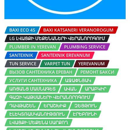
BAXI ECO 4S
BAXI KATSANERI VERANOROGUM
LG ԼՎԱՑՔԻ ՄԵՔԵՆԱՆԵՐԻ ՎԵՐԱՆՈՐՈԳՈՒՄ
PLUMBER IN YEREVAN
PLUMBING SERVICE
SANTEXNIK
SANTEXNIK EREVANUM
TUN SERVICE
VARPET TUN
YEREVANUM
ВЫЗОВ САНТЕХНИКА ЕРЕВАН
РЕМОНТ БАКСИ
УСЛУГИ САНТЕХНИКА
ԱՋԱՓՆՅԱԿ
ԱՌՑԱՆՑ ՄԱՍՆԱԳԵՏ
ԱՎԱՆ
ԱՐԱԲԿԻՐ
ԳԱԶԻ ԿԱԹՍԱՆԵՐԻ ՎԵՐԱՆՈՐՈԳՈՒՄ
ԴԱՎԹԱՇԵՆ
ԵՐԱՇԽԻՔ
ԶԵՅԹՈՒՆ
ԷԼԵԿՏՌԱՍԿԱՆՈՒԹՅՈՒՆ
ԷՐԵԲՈՒՆԻ
ԼՎԱՑՔԻ ՄԵՔԵՆԱ ՍԱՐՔՈՂ