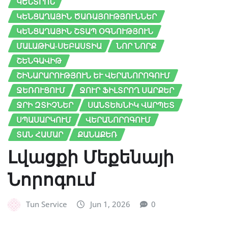
ԿԵՆՏՐՈՆ
ԿԵՆՑԱՂԱՅԻՆ ԾԱՌԱՅՈՒԹՅՈՒՆՆԵՐ
ԿԵՆՑԱՂԱՅԻՆ ՇՏԱՊ ՕԳՆՈՒԹՅՈՒՆ
ՄԱԼԱԹԻԱ-ՍԵԲԱՍՏԻԱ
ՆՈՐ ՆՈՐՔ
ՇԵՆԳԱՎԻԹ
ՇԻՆԱՐԱՐՈՒԹՅՈՒՆ ԵՒ ՎԵՐԱՆՈՐՈԳՈՒՄ
ՋԵՌՈՒՑՈՒՄ
ՋՈՒՐ ՖԻԼՏՐՈՂ ՍԱՐՔԵՐ
ՋՐԻ ԶՏԻՉՆԵՐ
ՍԱՆՏԵԽՆԻԿ ՎԱՐՊԵՏ
ՍՊԱՍԱՐԿՈՒՄ
ՎԵՐԱՆՈՐՈԳՈՒՄ
ՏԱՆ ՀԱՄԱՐ
ՔԱՆԱՔԵՌ
Լվացքի Մեքենայի
Նորոգում
Tun Service
Jun 1, 2026
0