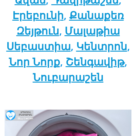
Էրեբունի
,
Քանաքեռ
Զեյթուն
,
Մալաթիա
Սեբաստիա
,
Կենտրոն
,
Նոր Նորք
,
Շենգավիթ
,
Նուբարաշեն