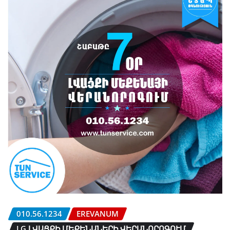
010.56.1234
EREVANUM
LG ԼՎԱՑՔԻ ՄԵՔԵՆԱՆԵՐԻ ՎԵՐԱՆՈՐՈԳՈՒՄ