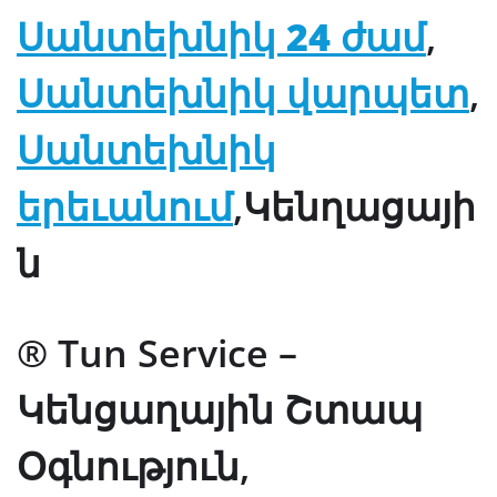
Սանտեխնիկ
24 ժամ
,
Սանտեխնիկ
վարպետ
,
Սանտեխնիկ
երեւանում
,
Կենղացայի
ն
® Tun Service –
Կենցաղային Շտապ
Օգնություն,