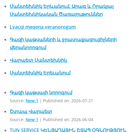
Սանտեխնիկ Երևանում. Արագ և Որակյալ
Սանտեխնիկական Ծառայություններ
Lvacqi meqena veranorogum
Գազի կաթսաների և ջրատաքացուցիչների
վերանորոգում
Վարպետ Սանտեխնիկ
Սանտեխնիկ Երեւանում
Գազի կաթսայի նորոգում
Source:
New-1
Published on: 2026-07-21
Շտապ Վարպետ
Source:
New-1
Published on: 2026-06-04
TUN SERVICE ԿԵՆՑԱՂԱՅԻՆ ՇՏԱՊ ՕԳՆՈՒԹՅՈՒՆ