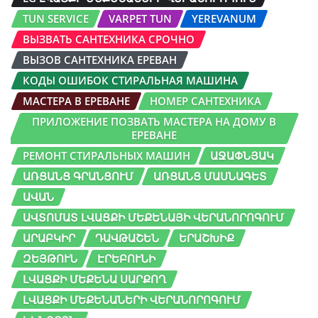
TUN SERVICE
VARPET TUN
YEREVANUM
ВЫЗВАТЬ САНТЕХНИКА СРОЧНО
ВЫЗОВ САНТЕХНИКА ЕРЕВАН
КОДЫ ОШИБОК СТИРАЛЬНАЯ МАШИНА
МАСТЕРА В ЕРЕВАНЕ
НОМЕР САНТЕХНИКА
ПРИЛОЖЕНИЕ ПОЗВАТЬ МАСТЕРА НА ДОМУ В
ЕРЕВАНЕ
РЕМОНТ СТИРАЛЬНЫХ МАШИН
ԱՋԱՓՆՅԱԿ
ԱՌՑԱՆՑ ԳՐԱՆՑՈՒՄ
ԱՌՑԱՆՑ ՄԱՍՆԱԳԵՏ
ԱՎԱՆ
ԱՎՏՈՄԱՏ ԼՎԱՑՔԻ ՄԵՔԵՆԱՅԻ ՎԵՐԱՆՈՐՈԳՈՒՄ
ԱՐԱԲԿԻՐ
ԴԱՎԹԱՇԵՆ
ԵՐԱՇԽԻՔ
ԶԵՅԹՈՒՆ
ԷՐԵԲՈՒՆԻ
ԼՎԱՑՔԻ ՄԵՔԵՆԱ ՍԱՐՔՈՂ
ԼՎԱՑՔԻ ՄԵՔԵՆԱՆԵՐԻ ՎԵՐԱՆՈՐՈԳՈՒՄ