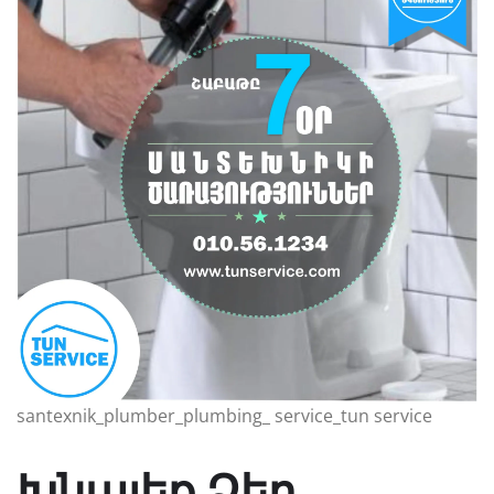
santexnik_plumber_plumbing_ service_tun service
Խնայեք Ձեր