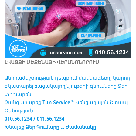
ԼՎԱՑՔԻ ՄԵՔԵՆԱՅԻ ՎԵՐԱՆՈՆՈՐՈՒՄ
Անհրաժեշտության դեպքում մասնագետը կարող
է կատարել բացակայող նյութերի գնումները Ձեր
փոխարեն:
®
Զանգահարեք
Tun Service
Կենցաղային Շտապ
Օգնություն
010.56.1234 / 011.56.1234
Խնայեք Ձեր
Գումարը
և
Ժամանակը