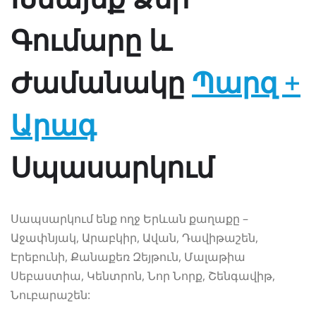
Գումարը և
Ժամանակը
Պարզ +
Արագ
Սպասարկում
Սապսարկում ենք ողջ Երևան քաղաքը –
Աջափնյակ, Արաբկիր, Ավան, Դավիթաշեն,
Էրեբունի, Քանաքեռ Զեյթուն, Մալաթիա
Սեբաստիա, Կենտրոն, Նոր Նորք, Շենգավիթ,
Նուբարաշեն: