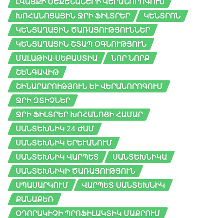
ԼՎԱՑՔԻ ՄԵՔԵՆԱՆԵՐԻ ՎԵՐԱՆՈՐՈԳՈՒՄ
ԽՈՀԱՆՈՑԱՅԻՆ ՋՐԻ ՖԻԼՏՐԵՐ
ԿԵՆՏՐՈՆ
ԿԵՆՑԱՂԱՅԻՆ ԾԱՌԱՅՈՒԹՅՈՒՆՆԵՐ
ԿԵՆՑԱՂԱՅԻՆ ՇՏԱՊ ՕԳՆՈՒԹՅՈՒՆ
ՄԱԼԱԹԻԱ-ՍԵԲԱՍՏԻԱ
ՆՈՐ ՆՈՐՔ
ՇԵՆԳԱՎԻԹ
ՇԻՆԱՐԱՐՈՒԹՅՈՒՆ ԵՒ ՎԵՐԱՆՈՐՈԳՈՒՄ
ՋՐԻ ԶՏԻՉՆԵՐ
ՋՐԻ ՖԻԼՏՐԵՐ ԽՈՀԱՆՈՑԻ ՀԱՄԱՐ
ՍԱՆՏԵԽՆԻԿ 24 ԺԱՄ
ՍԱՆՏԵԽՆԻԿ ԵՐԵՒԱՆՈՒՄ
ՍԱՆՏԵԽՆԻԿ ՎԱՐՊԵՏ
ՍԱՆՏԵԽՆԻԿԱ
ՍԱՆՏԵԽՆԻԿԻ ԾԱՌԱՅՈՒԹՅՈՒՆ
ՍՊԱՍԱՐԿՈՒՄ
ՎԱՐՊԵՏ ՍԱՆՏԵԽՆԻԿ
ՔԱՆԱՔԵՌ
ՕԴՈՐԱԿԻՉԻ ՊՐՈՖԻԼԱԿՏԻԿ ՄԱՔՐՈՒՄ