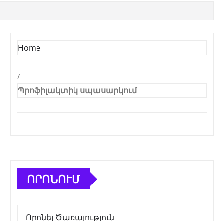
Home
/
Պրոֆիլակտիկ սպասարկում
ՈՐՈՆՈՒՄ