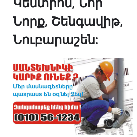
Կենտրոն, Նոր
Նորք, Շենգավիթ,
Նուբարաշեն: