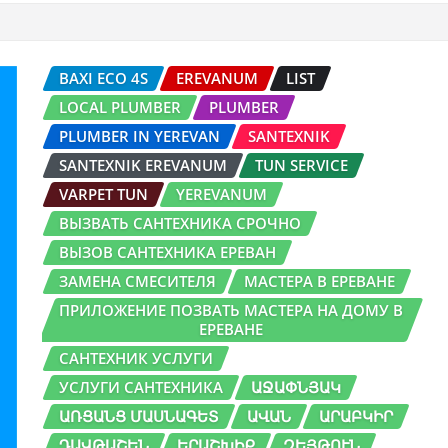
BAXI ECO 4S
EREVANUM
LIST
LOCAL PLUMBER
PLUMBER
PLUMBER IN YEREVAN
SANTEXNIK
SANTEXNIK EREVANUM
TUN SERVICE
VARPET TUN
YEREVANUM
ВЫЗВАТЬ САНТЕХНИКА СРОЧНО
ВЫЗОВ САНТЕХНИКА ЕРЕВАН
ЗАМЕНА СМЕСИТЕЛЯ
МАСТЕРА В ЕРЕВАНЕ
ПРИЛОЖЕНИЕ ПОЗВАТЬ МАСТЕРА НА ДОМУ В
ЕРЕВАНЕ
САНТЕХНИК УСЛУГИ
УСЛУГИ САНТЕХНИКА
ԱՋԱՓՆՅԱԿ
ԱՌՑԱՆՑ ՄԱՍՆԱԳԵՏ
ԱՎԱՆ
ԱՐԱԲԿԻՐ
ԴԱՎԹԱՇԵՆ
ԵՐԱՇԽԻՔ
ԶԵՅԹՈՒՆ