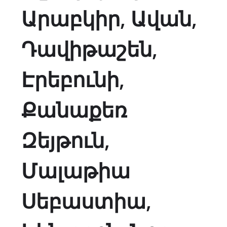
Արաբկիր, Ավան,
Դավիթաշեն,
Էրեբունի,
Քանաքեռ
Զեյթուն,
Մալաթիա
Սեբաստիա,