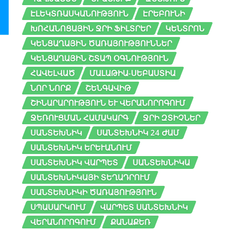
ԷԼԵԿՏՌԱՍԿԱՆՈՒԹՅՈՒՆ
ԷՐԵԲՈՒՆԻ
ԽՈՀԱՆՈՑԱՅԻՆ ՋՐԻ ՖԻԼՏՐԵՐ
ԿԵՆՏՐՈՆ
ԿԵՆՑԱՂԱՅԻՆ ԾԱՌԱՅՈՒԹՅՈՒՆՆԵՐ
ԿԵՆՑԱՂԱՅԻՆ ՇՏԱՊ ՕԳՆՈՒԹՅՈՒՆ
ՀԱՎԵԼՎԱԾ
ՄԱԼԱԹԻԱ-ՍԵԲԱՍՏԻԱ
ՆՈՐ ՆՈՐՔ
ՇԵՆԳԱՎԻԹ
ՇԻՆԱՐԱՐՈՒԹՅՈՒՆ ԵՒ ՎԵՐԱՆՈՐՈԳՈՒՄ
ՋԵՌՈՒՑՄԱՆ ՀԱՄԱԿԱՐԳ
ՋՐԻ ԶՏԻՉՆԵՐ
ՍԱՆՏԵԽՆԻԿ
ՍԱՆՏԵԽՆԻԿ 24 ԺԱՄ
ՍԱՆՏԵԽՆԻԿ ԵՐԵՒԱՆՈՒՄ
ՍԱՆՏԵԽՆԻԿ ՎԱՐՊԵՏ
ՍԱՆՏԵԽՆԻԿԱ
ՍԱՆՏԵԽՆԻԿԱՅԻ ՏԵՂԱԴՐՈՒՄ
ՍԱՆՏԵԽՆԻԿԻ ԾԱՌԱՅՈՒԹՅՈՒՆ
ՍՊԱՍԱՐԿՈՒՄ
ՎԱՐՊԵՏ ՍԱՆՏԵԽՆԻԿ
ՎԵՐԱՆՈՐՈԳՈՒՄ
ՔԱՆԱՔԵՌ