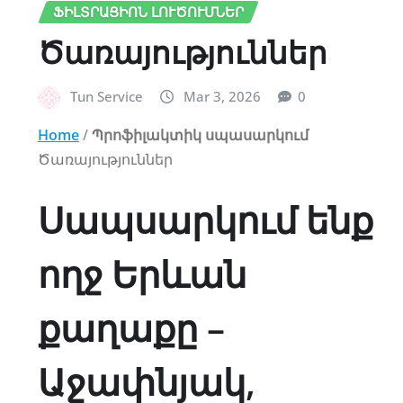
ՖԻԼՏՐԱՑԻՈՆ ԼՈՒԾՈՒՄՆԵՐ
Ծառայություններ
Tun Service
Mar 3, 2026
0
Home
/
Պրոֆիլակտիկ սպասարկում
Ծառայություններ
Սապսարկում ենք
ողջ Երևան
քաղաքը –
Աջափնյակ,