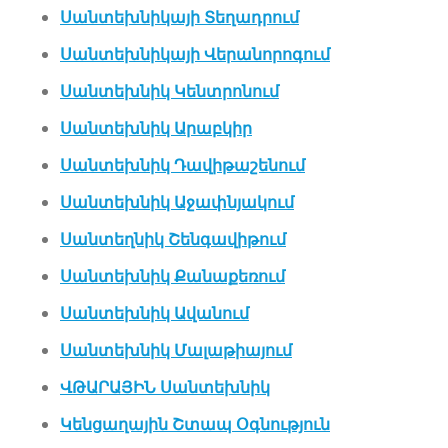
Սանտեխնիկայի Տեղադրում
Սանտեխնիկայի Վերանորոգում
Սանտեխնիկ Կենտրոնում
Սանտեխնիկ Արաբկիր
Սանտեխնիկ Դավիթաշենում
Սանտեխնիկ Աջափնյակում
Սանտեղնիկ Շենգավիթում
Սանտեխնիկ Քանաքեռում
Սանտեխնիկ Ավանում
Սանտեխնիկ Մալաթիայում
ՎԹԱՐԱՅԻՆ Սանտեխնիկ
Կենցաղային Շտապ Օգնություն