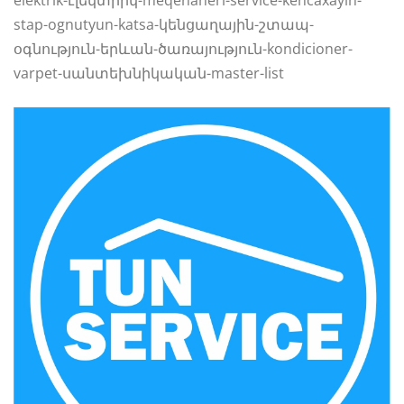
elektrik-էլեկտրիկ-meqenaneri-service-kencaxayin-
stap-ognutyun-katsa-կենցաղային-շտապ-
օգնություն-երևան-ծառայություն-kondicioner-
varpet-սանտեխնիկական-master-list