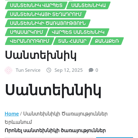
ՍԱՆՏԵԽՆԻԿ ՎԱՐՊԵՏ
ՍԱՆՏԵԽՆԻԿԱ
ՍԱՆՏԵԽՆԻԿԱՅԻ ՏԵՂԱԴՐՈՒՄ
ՍԱՆՏԵԽՆԻԿԻ ԾԱՌԱՅՈՒԹՅՈՒՆ
ՍՊԱՍԱՐԿՈՒՄ
ՎԱՐՊԵՏ ՍԱՆՏԵԽՆԻԿ
ՎԵՐԱՆՈՐՈԳՈՒՄ
ՏԱՆ ՀԱՄԱՐ
ՔԱՆԱՔԵՌ
Սանտեխնիկ
Tun Service
Sep 12, 2025
0
Սանտեխնիկ
Home
/
Սանտեխնիկի Ծառայություններ
Երևանում
Որոնել սանտեխնիկի ծառայություններ