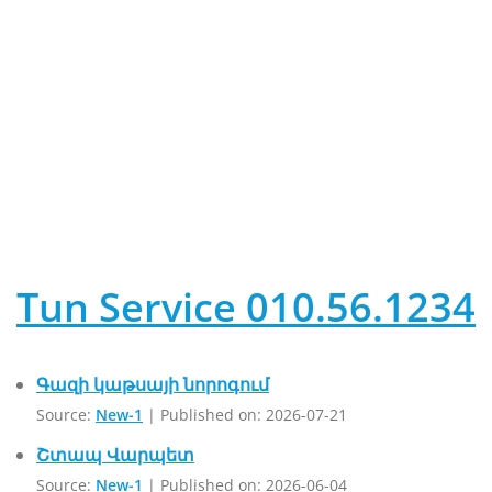
սանտեխնիկ 24 ժամ, Տուն Սերվիս, օդորակիչների
վերանորոգում,
ремонт стиральных машин ереван, baxi eco home 24f, jerucman
katsaner, սանտեխնիկ երեւանում, baxi e1, կաթսաների
վերանորոգում, baxi eco 4s e01, list am elektrik, ремонт крана
подпитки котла, գազի կաթսաների վերանորոգում, baxi eco 4s,
baxi main 24 fi ошибки, fondital gazi katsa, как починить бачок
унитаза, как установить трап для душа, как установить унитаз
подвесной, монтаж сантехники в ванной, не греет воду газовый
котел, ошибка а01 котел,
Tun Service 010.56.1234
Գազի կաթսայի նորոգում
Source:
New-1
Published on: 2026-07-21
Շտապ Վարպետ
Source:
New-1
Published on: 2026-06-04