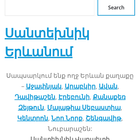
Search
Սանտեխնիկ
Երևանում
Սապսարկում ենք ողջ Երևան քաղաքը
–
Աջափնյակ
,
Արաբկիր
,
Ավան
,
Դավիթաշեն
,
Էրեբունի
,
Քանաքեռ
Զեյթուն
,
Մալաթիա Սեբաստիա
,
Կենտրոն
,
Նոր Նորք
,
Շենգավիթ
,
Նուբարաշեն:
Սանտեխնիկ Վարպետի