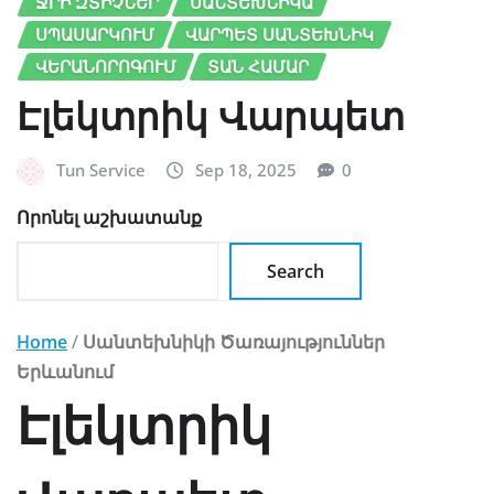
ՋՐԻ ԶՏԻՉՆԵՐ
ՍԱՆՏԵԽՆԻԿԱ
ՍՊԱՍԱՐԿՈՒՄ
ՎԱՐՊԵՏ ՍԱՆՏԵԽՆԻԿ
ՎԵՐԱՆՈՐՈԳՈՒՄ
ՏԱՆ ՀԱՄԱՐ
Էլեկտրիկ Վարպետ
Tun Service
Sep 18, 2025
0
Որոնել աշխատանք
Search
Home
/
Սանտեխնիկի Ծառայություններ
Երևանում
Էլեկտրիկ