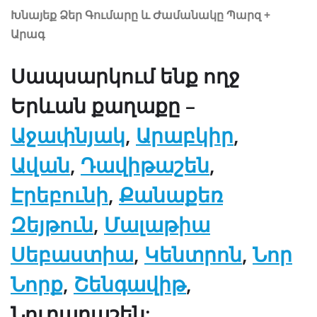
Խնայեք Ձեր Գումարը և Ժամանակը Պարզ +
Արագ
Սապսարկում ենք ողջ
Երևան քաղաքը –
Աջափնյակ
,
Արաբկիր
,
Ավան
,
Դավիթաշեն
,
Էրեբունի
,
Քանաքեռ
Զեյթուն
,
Մալաթիա
Սեբաստիա
,
Կենտրոն
,
Նոր
Նորք
,
Շենգավիթ
,
Նուբարաշեն: