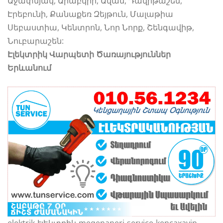
Աջափնյակ, Արաբկիր, Ավան, Դավիթաշեն,
Էրեբունի, Քանաքեռ Զեյթուն, Մալաթիա
Սեբաստիա, Կենտրոն, Նոր Նորք, Շենգավիթ,
Նուբարաշեն:
Էլեկտրիկ Վարպետի Ծառայություններ
Երևանում