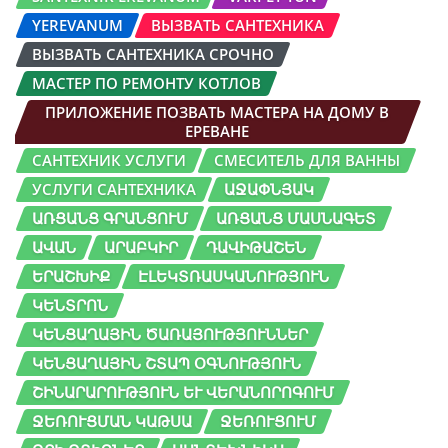
YEREVANUM
ВЫЗВАТЬ САНТЕХНИКА
ВЫЗВАТЬ САНТЕХНИКА СРОЧНО
МАСТЕР ПО РЕМОНТУ КОТЛОВ
ПРИЛОЖЕНИЕ ПОЗВАТЬ МАСТЕРА НА ДОМУ В
ЕРЕВАНЕ
САНТЕХНИК УСЛУГИ
СМЕСИТЕЛЬ ДЛЯ ВАННЫ
УСЛУГИ САНТЕХНИКА
ԱՋԱՓՆՅԱԿ
ԱՌՑԱՆՑ ԳՐԱՆՑՈՒՄ
ԱՌՑԱՆՑ ՄԱՍՆԱԳԵՏ
ԱՎԱՆ
ԱՐԱԲԿԻՐ
ԴԱՎԻԹԱՇԵՆ
ԵՐԱՇԽԻՔ
ԷԼԵԿՏՌԱՍԿԱՆՈՒԹՅՈՒՆ
ԿԵՆՏՐՈՆ
ԿԵՆՑԱՂԱՅԻՆ ԾԱՌԱՅՈՒԹՅՈՒՆՆԵՐ
ԿԵՆՑԱՂԱՅԻՆ ՇՏԱՊ ՕԳՆՈՒԹՅՈՒՆ
ՇԻՆԱՐԱՐՈՒԹՅՈՒՆ ԵՒ ՎԵՐԱՆՈՐՈԳՈՒՄ
ՋԵՌՈՒՑՄԱՆ ԿԱԹՍԱ
ՋԵՌՈՒՑՈՒՄ