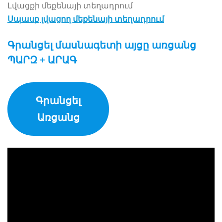
Լվացքի մեքենայի տեղադրում
Սպասք լվացող մեքենայի տեղադրում
Գրանցել մասնագետի այցը առցանց
ՊԱՐԶ + ԱՐԱԳ
Գրանցել
Առցանց