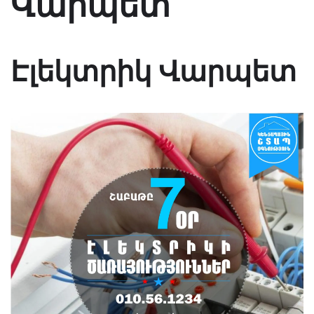
Վարպետ
Էլեկտրիկ Վարպետ