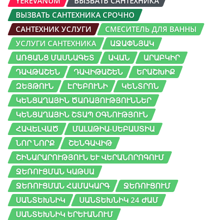
YEREVANUM
ВЫЗВАТЬ САНТЕХНИКА
ВЫЗВАТЬ САНТЕХНИКА СРОЧНО
САНТЕХНИК УСЛУГИ
СМЕСИТЕЛЬ ДЛЯ ВАННЫ
УСЛУГИ САНТЕХНИКА
ԱՋԱՓՆՅԱԿ
ԱՌՑԱՆՑ ՄԱՍՆԱԳԵՏ
ԱՎԱՆ
ԱՐԱԲԿԻՐ
ԴԱՎԹԱՇԵՆ
ԴԱՎԻԹԱՇԵՆ
ԵՐԱՇԽԻՔ
ԶԵՅԹՈՒՆ
ԷՐԵԲՈՒՆԻ
ԿԵՆՏՐՈՆ
ԿԵՆՑԱՂԱՅԻՆ ԾԱՌԱՅՈՒԹՅՈՒՆՆԵՐ
ԿԵՆՑԱՂԱՅԻՆ ՇՏԱՊ ՕԳՆՈՒԹՅՈՒՆ
ՀԱՎԵԼՎԱԾ
ՄԱԼԱԹԻԱ-ՍԵԲԱՍՏԻԱ
ՆՈՐ ՆՈՐՔ
ՇԵՆԳԱՎԻԹ
ՇԻՆԱՐԱՐՈՒԹՅՈՒՆ ԵՒ ՎԵՐԱՆՈՐՈԳՈՒՄ
ՋԵՌՈՒՑՄԱՆ ԿԱԹՍԱ
ՋԵՌՈՒՑՄԱՆ ՀԱՄԱԿԱՐԳ
ՋԵՌՈՒՑՈՒՄ
ՍԱՆՏԵԽՆԻԿ
ՍԱՆՏԵԽՆԻԿ 24 ԺԱՄ
ՍԱՆՏԵԽՆԻԿ ԵՐԵՒԱՆՈՒՄ