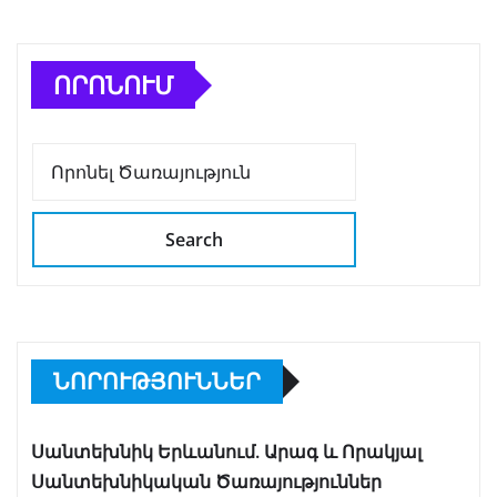
ՈՐՈՆՈՒՄ
Search
ՆՈՐՈՒԹՅՈՒՆՆԵՐ
Սանտեխնիկ Երևանում. Արագ և Որակյալ
Սանտեխնիկական Ծառայություններ