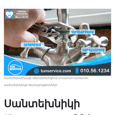
Սանտեխնիկայի Վերանորոգում-erevanum-santexnik-
սանտեխնիկի-ծառայություններ
Սանտեխնիկի