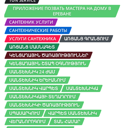
TUN SERVICE
ПРИЛОЖЕНИЕ ПОЗВАТЬ МАСТЕРА НА ДОМУ В
ЕРЕВАНЕ
САНТЕХНИК УСЛУГИ
САНТЕХНИЧЕСКИЕ РАБОТЫ
УСЛУГИ САНТЕХНИКА
ԱՌՑԱՆՑ ԳՐԱՆՑՈՒՄ
ԱՌՑԱՆՑ ՄԱՍՆԱԳԵՏ
ԿԵՆՑԱՂԱՅԻՆ ԾԱՌԱՅՈՒԹՅՈՒՆՆԵՐ
ԿԵՆՑԱՂԱՅԻՆ ՇՏԱՊ ՕԳՆՈՒԹՅՈՒՆ
ՍԱՆՏԵԽՆԻԿ 24 ԺԱՄ
ՍԱՆՏԵԽՆԻԿ ԵՐԵՒԱՆՈՒՄ
ՍԱՆՏԵԽՆԻԿ ՎԱՐՊԵՏ
ՍԱՆՏԵԽՆԻԿԱ
ՍԱՆՏԵԽՆԻԿԱՅԻ ՏԵՂԱԴՐՈՒՄ
ՍԱՆՏԵԽՆԻԿԻ ԾԱՌԱՅՈՒԹՅՈՒՆ
ՍՊԱՍԱՐԿՈՒՄ
ՎԱՐՊԵՏ ՍԱՆՏԵԽՆԻԿ
ՎԵՐԱՆՈՐՈԳՈՒՄ
ՏԱՆ ՀԱՄԱՐ