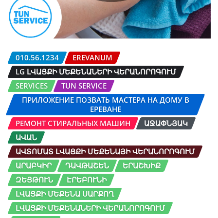
010.56.1234
EREVANUM
LG ԼՎԱՑՔԻ ՄԵՔԵՆԱՆԵՐԻ ՎԵՐԱՆՈՐՈԳՈՒՄ
SERVICES
TUN SERVICE
ПРИЛОЖЕНИЕ ПОЗВАТЬ МАСТЕРА НА ДОМУ В
ЕРЕВАНЕ
РЕМОНТ СТИРАЛЬНЫХ МАШИН
ԱՋԱՓՆՅԱԿ
ԱՎԱՆ
ԱՎՏՈՄԱՏ ԼՎԱՑՔԻ ՄԵՔԵՆԱՅԻ ՎԵՐԱՆՈՐՈԳՈՒՄ
ԱՐԱԲԿԻՐ
ԴԱՎԹԱՇԵՆ
ԵՐԱՇԽԻՔ
ԶԵՅԹՈՒՆ
ԷՐԵԲՈՒՆԻ
ԼՎԱՑՔԻ ՄԵՔԵՆԱ ՍԱՐՔՈՂ
ԼՎԱՑՔԻ ՄԵՔԵՆԱՆԵՐԻ ՎԵՐԱՆՈՐՈԳՈՒՄ