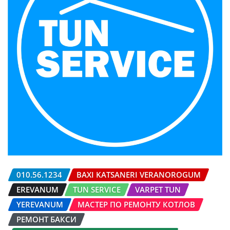
010.56.1234
BAXI KATSANERI VERANOROGUM
EREVANUM
TUN SERVICE
VARPET TUN
YEREVANUM
МАСТЕР ПО РЕМОНТУ КОТЛОВ
РЕМОНТ БАКСИ