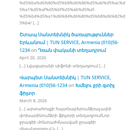
%d5%ba%d6%80%d5%b8%d6%86%d5%ab%d5%ac%d
5%a1%d5%af%d5%bf%d5%ab%d5%af-
%d5%b4%d5%a1%d6%84%d6%80%d5%b8%d6%82%d
5%b4/ […]
Շտապ Սանտեխնիկ ծառայություններ
Երևանում | TUN SERVICE, Armenia (010)56-
1234
on
Դռան փականի տեղադրում
April 20, 2026
[…] Լվացարանի սիֆոնի տեղադրում […]
Վարպետ Սանտեխնիկ | TUN SERVICE,
Armenia (010)56-1234
on
Խմելու ջրի զտիչ
ֆիլտր
March 8, 2026
[…] արտահոսքի հայտնաբերումՋրաչափի
փոխարինումՋրի ֆիլտրի տեղադրումՆոր
ջրագծի մոնտաժՎնասված ջրագծի
վերանորոգում և […]