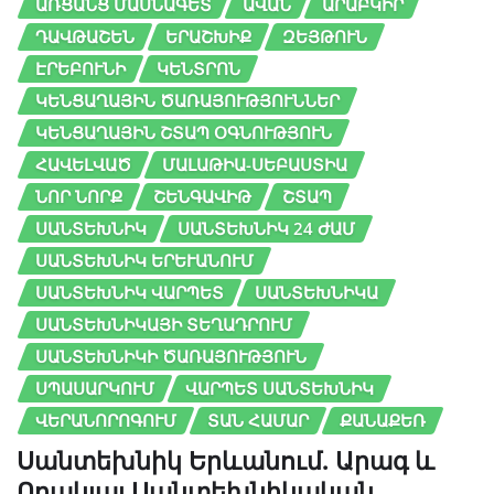
ԱՌՑԱՆՑ ՄԱՍՆԱԳԵՏ
ԱՎԱՆ
ԱՐԱԲԿԻՐ
ԴԱՎԹԱՇԵՆ
ԵՐԱՇԽԻՔ
ԶԵՅԹՈՒՆ
ԷՐԵԲՈՒՆԻ
ԿԵՆՏՐՈՆ
ԿԵՆՑԱՂԱՅԻՆ ԾԱՌԱՅՈՒԹՅՈՒՆՆԵՐ
ԿԵՆՑԱՂԱՅԻՆ ՇՏԱՊ ՕԳՆՈՒԹՅՈՒՆ
ՀԱՎԵԼՎԱԾ
ՄԱԼԱԹԻԱ-ՍԵԲԱՍՏԻԱ
ՆՈՐ ՆՈՐՔ
ՇԵՆԳԱՎԻԹ
ՇՏԱՊ
ՍԱՆՏԵԽՆԻԿ
ՍԱՆՏԵԽՆԻԿ 24 ԺԱՄ
ՍԱՆՏԵԽՆԻԿ ԵՐԵՒԱՆՈՒՄ
ՍԱՆՏԵԽՆԻԿ ՎԱՐՊԵՏ
ՍԱՆՏԵԽՆԻԿԱ
ՍԱՆՏԵԽՆԻԿԱՅԻ ՏԵՂԱԴՐՈՒՄ
ՍԱՆՏԵԽՆԻԿԻ ԾԱՌԱՅՈՒԹՅՈՒՆ
ՍՊԱՍԱՐԿՈՒՄ
ՎԱՐՊԵՏ ՍԱՆՏԵԽՆԻԿ
ՎԵՐԱՆՈՐՈԳՈՒՄ
ՏԱՆ ՀԱՄԱՐ
ՔԱՆԱՔԵՌ
Սանտեխնիկ Երևանում. Արագ և
Որակյալ Սանտեխնիկական