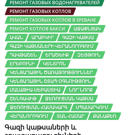
РЕМОНТ ГАЗОВЫХ ВОДОНАГРЕВАТЕЛЕЙ
РЕМОНТ ГАЗОВЫХ КОТЛОВ
РЕМОНТ ГАЗОВЫХ КОТЛОВ В ЕРЕВАНЕ
РЕМОНТ КОТЛОВ БАКСИ
ԱՋԱՓՆՅԱԿ
ԱՎԱՆ
ԱՐԱԲԿԻՐ
ԳԱԶԻ ԿԱԹՍԱ
ԳԱԶԻ ԿԱԹՍԱՆԵՐԻ ՎԵՐԱՆՈՐՈԳՈՒՄ
ԴԱՎԹԱՇԵՆ
ԵՐԱՇԽԻՔ
ԶԵՅԹՈՒՆ
ԷՐԵԲՈՒՆԻ
ԿԵՆՏՐՈՆ
ԿԵՆՑԱՂԱՅԻՆ ԾԱՌԱՅՈՒԹՅՈՒՆՆԵՐ
ԿԵՆՑԱՂԱՅԻՆ ՇՏԱՊ ՕԳՆՈՒԹՅՈՒՆ
ՄԱԼԱԹԻԱ-ՍԵԲԱՍՏԻԱ
ՆՈՐ ՆՈՐՔ
ՇԵՆԳԱՎԻԹ
ՋԵՌՈՒՑՄԱՆ ԿԱԹՍԱ
ՋԵՌՈՒՑՄԱՆ ՀԱՄԱԿԱՐԳ
ՍՊԱՍԱՐԿՈՒՄ
ՎԵՐԱՆՈՐՈԳՈՒՄ
ՏԱՆ ՀԱՄԱՐ
ՔԱՆԱՔԵՌ
Գազի կաթսաների և