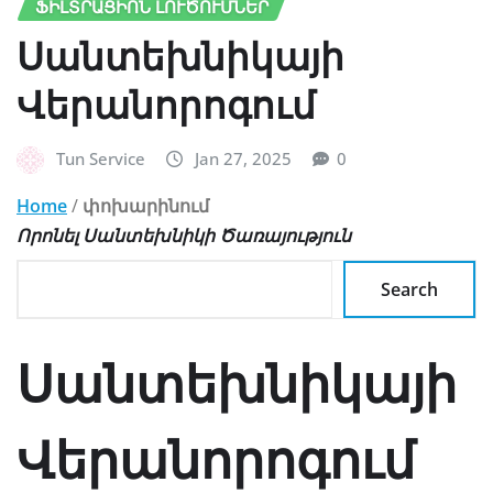
ՖԻԼՏՐԱՑԻՈՆ ԼՈՒԾՈՒՄՆԵՐ
Սանտեխնիկայի
Վերանորոգում
Tun Service
Jan 27, 2025
0
Home
/
փոխարինում
Որոնել Սանտեխնիկի Ծառայություն
Search
Սանտեխնիկայի
Վերանորոգում