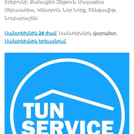
Էրեբունի, Քանաքեռ Զեյթուն, Մալաթիա
Սեբաստիա, Կենտրոն, Նոր Նորք, Շենգավիթ,
Նուբարաշեն:
Սանտեխնիկ
24 ժամ
, Սանտեխնիկ
վարպետ
,
Սանտեխնիկ երեւանում
,