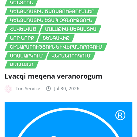
ԿԵՆՏՐՈՆ
ԿԵՆՑԱՂԱՅԻՆ ԾԱՌԱՅՈՒԹՅՈՒՆՆԵՐ
ԿԵՆՑԱՂԱՅԻՆ ՇՏԱՊ ՕԳՆՈՒԹՅՈՒՆ
ՀԱՎԵԼՎԱԾ
ՄԱԼԱԹԻԱ-ՍԵԲԱՍՏԻԱ
ՆՈՐ ՆՈՐՔ
ՇԵՆԳԱՎԻԹ
ՇԻՆԱՐԱՐՈՒԹՅՈՒՆ ԵՒ ՎԵՐԱՆՈՐՈԳՈՒՄ
ՍՊԱՍԱՐԿՈՒՄ
ՎԵՐԱՆՈՐՈԳՈՒՄ
ՔԱՆԱՔԵՌ
Lvacqi meqena veranorogum
Tun Service
Jul 30, 2026