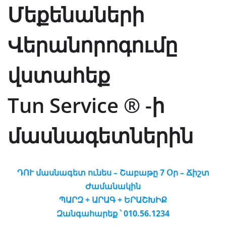
Մեքենաների
Վերանորոգումը
վստահեք
Tun Service ® -ի
մասնագետներին
ԴՈՒ մասնագետ ունես – Շաբաթը 7 Օր – Ճիշտ
Ժամանակին
ՊԱՐԶ + ԱՐԱԳ + ԵՐԱՇԽԻՔ
Զանգահարեք ՝ 010.56.1234