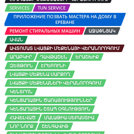
SERVICES
TUN SERVICE
ПРИЛОЖЕНИЕ ПОЗВАТЬ МАСТЕРА НА ДОМУ В
ЕРЕВАНЕ
РЕМОНТ СТИРАЛЬНЫХ МАШИН
ԱՋԱՓՆՅԱԿ
ԱՎԱՆ
ԱՎՏՈՄԱՏ ԼՎԱՑՔԻ ՄԵՔԵՆԱՅԻ ՎԵՐԱՆՈՐՈԳՈՒՄ
ԱՐԱԲԿԻՐ
ԴԱՎԹԱՇԵՆ
ԵՐԱՇԽԻՔ
ԶԵՅԹՈՒՆ
ԷՐԵԲՈՒՆԻ
ԼՎԱՑՔԻ ՄԵՔԵՆԱ ՍԱՐՔՈՂ
ԼՎԱՑՔԻ ՄԵՔԵՆԱՆԵՐԻ ՎԵՐԱՆՈՐՈԳՈՒՄ
ԿԵՆՏՐՈՆ
ԿԵՆՑԱՂԱՅԻՆ ԾԱՌԱՅՈՒԹՅՈՒՆՆԵՐ
ԿԵՆՑԱՂԱՅԻՆ ՇՏԱՊ ՕԳՆՈՒԹՅՈՒՆ
ՀԱՎԵԼՎԱԾ
ՄԱԼԱԹԻԱ-ՍԵԲԱՍՏԻԱ
ՆՈՐ ՆՈՐՔ
ՇԵՆԳԱՎԻԹ