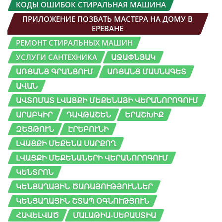
КОДЫ ОШИБОК СТИРАЛЬНАЯ МАШИНА
ПРИЛОЖЕНИЕ ПОЗВАТЬ МАСТЕРА НА ДОМУ В
ЕРЕВАНЕ
РЕМОНТ СТИРАЛЬНЫХ МАШИН
УСЛУГИ САНТЕХНИКА
ԱՋԱՓՆՅԱԿ
ԱՌՑԱՆՑ ԳՐԱՆՑՈՒՄ
ԱՌՑԱՆՑ ՄԱՍՆԱԳԵՏ
ԱՎԱՆ
ԱՎՏՈՄԱՏ ԼՎԱՑՔԻ ՄԵՔԵՆԱՅԻ ՎԵՐԱՆՈՐՈԳՈՒՄ
ԱՐԱԲԿԻՐ
ԴԱՎԹԱՇԵՆ
ԵՐԱՇԽԻՔ
ԶԵՅԹՈՒՆ
ԷՐԵԲՈՒՆԻ
ԼՎԱՑՔԻ ՄԵՔԵՆԱ ՍԱՐՔՈՂ
ԼՎԱՑՔԻ ՄԵՔԵՆԱՆԵՐԻ ՎԵՐԱՆՈՐՈԳՈՒՄ
ԿԵՆՏՐՈՆ
ԿԵՆՑԱՂԱՅԻՆ ԾԱՌԱՅՈՒԹՅՈՒՆՆԵՐ
ԿԵՆՑԱՂԱՅԻՆ ՇՏԱՊ ՕԳՆՈՒԹՅՈՒՆ
ՀԱՎԵԼՎԱԾ
ՄԱԼԱԹԻԱ-ՍԵԲԱՍՏԻԱ