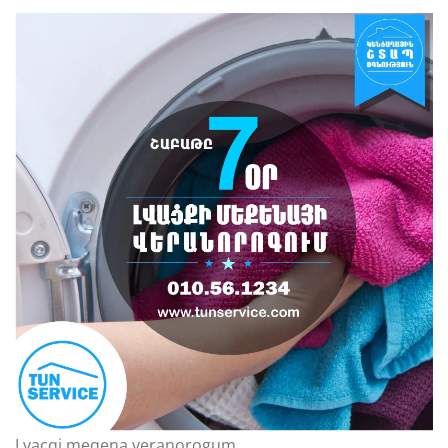
Lvacqi meqena veranorogum