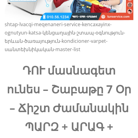
shtap-lvacqi-meqenaneri-service-kencaxayinx-
ognutyun-katsa-կենցաղային-շտապ-օգնություն-
երևան-ծառայություն-kondicioner-varpet-
սանտեխնիկական-master-list
ԴՈՒ մասնագետ
ունես – Շաբաթը 7 Օր
– Ճիշտ Ժամանակին
ՊԱՐԶ + ԱՐԱԳ +