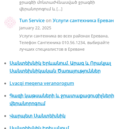
ջրագծի մոնտաժՎնասված ջրագծի
վերանորոգում և […]
Tun Service
on
Услуги сантехника Ереван
January 22, 2025
Услуги сантехника во всех районах Еревана,
Телефон Сантехника 010.56.1234, выбирайте
лучших специалистов в Ереване
Սանտեխնիկ Երևանում. Արագ և Որակյալ
Սանտեխնիկական Ծառայություններ
Lvacqi meqena veranorogum
Գազի կաթսաների և ջրատաքացուցիչների
վերանորոգում
Վարպետ Սանտեխնիկ
Սանտեխնիկ Երեւանում