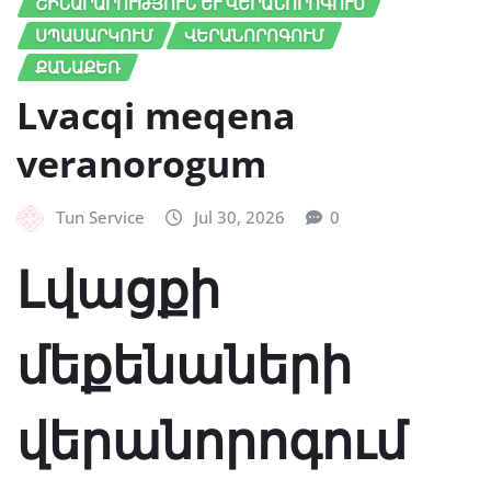
ՇԻՆԱՐԱՐՈՒԹՅՈՒՆ ԵՒ ՎԵՐԱՆՈՐՈԳՈՒՄ
ՍՊԱՍԱՐԿՈՒՄ
ՎԵՐԱՆՈՐՈԳՈՒՄ
ՔԱՆԱՔԵՌ
Lvacqi meqena
veranorogum
Tun Service
Jul 30, 2026
0
Լվացքի
մեքենաների
վերանորոգում