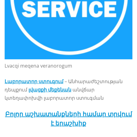
Lvacqi meqena veranorogum
Լաբորատոր ստուգում
– Անհարաժեշտության
դեպքում
լվացքի մեքենան
անվճար
կտեղափոխվի լաբորատոր ստուգման
Բոլոր աշխատանքների համար տրվում
է երաշխիք