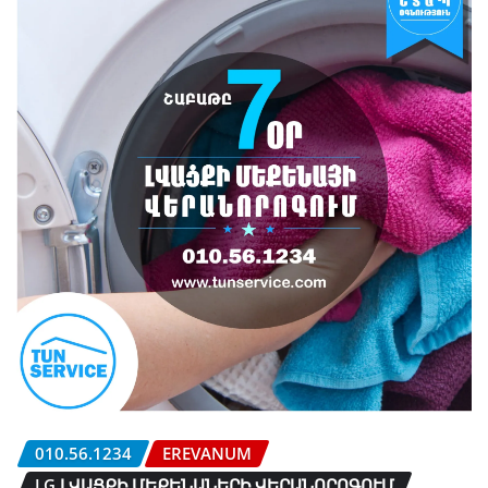
010.56.1234
EREVANUM
LG ԼՎԱՑՔԻ ՄԵՔԵՆԱՆԵՐԻ ՎԵՐԱՆՈՐՈԳՈՒՄ