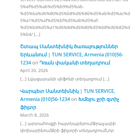
5%af%d5%ab%d5%b9%d5%ab-
%d5%ba%d6%80%d5%b8%d6%86%d5%ab%d5%ac%d
5%a1%d5%af%d5%bf%d5%ab%d5%af-
%d5%b4%d5%a1%d6%84%d6%80%d5%b8%d6%82%d
5%b4/ […]
Շտապ Սանտեխնիկ ծառայություններ
Երևանում | TUN SERVICE, Armenia (010)56-
1234
on
Դռան փականի տեղադրում
April 20, 2026
[…] Լվացարանի սիֆոնի տեղադրում […]
Վարպետ Սանտեխնիկ | TUN SERVICE,
Armenia (010)56-1234
on
Խմելու ջրի զտիչ
ֆիլտր
March 8, 2026
[…] արտահոսքի հայտնաբերումՋրաչափի
փոխարինումՋրի ֆիլտրի տեղադրումՆոր