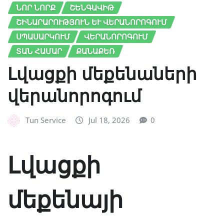
ՆՈՐ ՆՈՐՔ
ՇԵՆԳԱՎԻԹ
ՇԻՆԱՐԱՐՈՒԹՅՈՒՆ ԵՒ ՎԵՐԱՆՈՐՈԳՈՒՄ
ՍՊԱՍԱՐԿՈՒՄ
ՎԵՐԱՆՈՐՈԳՈՒՄ
ՏԱՆ ՀԱՄԱՐ
ՔԱՆԱՔԵՌ
Լվացքի մեքենաների
վերանորոգում
Tun Service
Jul 18, 2026
0
Լվացքի
մեքենայի