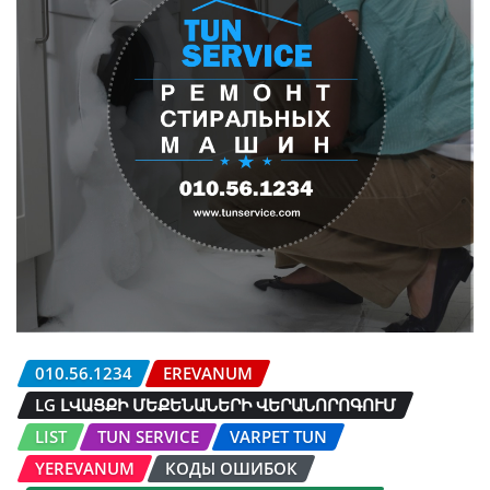
010.56.1234
EREVANUM
LG ԼՎԱՑՔԻ ՄԵՔԵՆԱՆԵՐԻ ՎԵՐԱՆՈՐՈԳՈՒՄ
LIST
TUN SERVICE
VARPET TUN
YEREVANUM
КОДЫ ОШИБОК