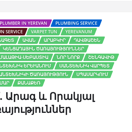
PLUMBER IN YEREVAN
PLUMBING SERVICE
UN SERVICE
VARPET TUN
YEREVANUM
ՆԱԳԵՏ
ԱՎԱՆ
ԱՐԱԲԿԻՐ
ԴԱՎԹԱՇԵՆ
ԿԵՆՑԱՂԱՅԻՆ ԾԱՌԱՅՈՒԹՅՈՒՆՆԵՐ
ՄԱԼԱԹԻԱ-ՍԵԲԱՍՏԻԱ
ՆՈՐ ՆՈՐՔ
ՇԵՆԳԱՎԻԹ
ՆՏԵԽՆԻԿ ԵՐԵՒԱՆՈՒՄ
ՍԱՆՏԵԽՆԻԿ ՎԱՐՊԵՏ
ԱՆՏԵԽՆԻԿԻ ԾԱՌԱՅՈՒԹՅՈՒՆ
ՍՊԱՍԱՐԿՈՒՄ
ԱՄԱՐ
ՔԱՆԱՔԵՌ
 Արագ և Որակյալ
յություններ