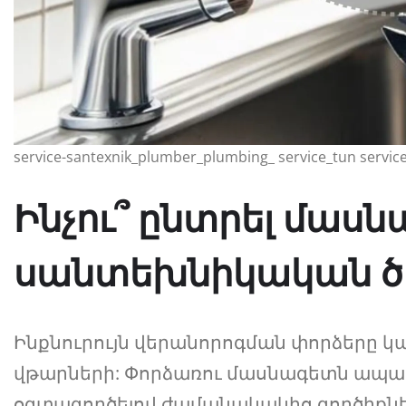
service-santexnik_plumber_plumbing_ service_tun servic
Ինչու՞ ընտրել մա
սանտեխնիկական ծա
Ինքնուրույն վերանորոգման փորձերը կար
վթարների: Փորձառու մասնագետն ապահ
օգտագործելով ժամանակակից գործիքնե