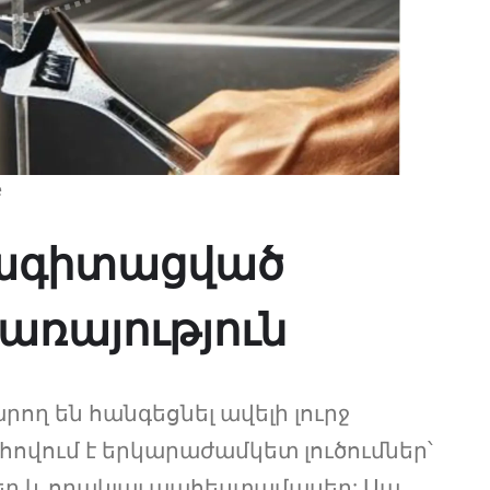
e
սնագիտացված
ռայություն
ող են հանգեցնել ավելի լուրջ
ովում է երկարաժամկետ լուծումներ՝
ր և որակյալ պահեստամասեր: Սա