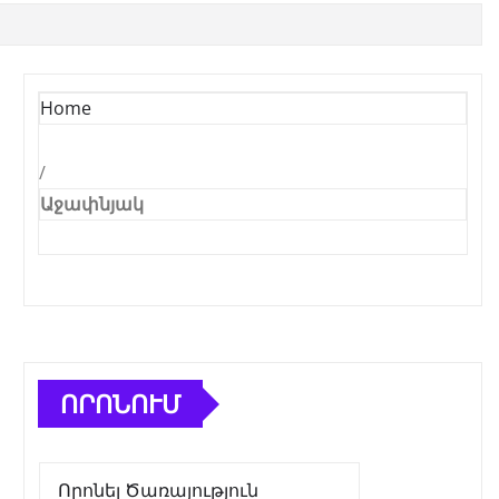
Home
/
Աջափնյակ
ՈՐՈՆՈՒՄ