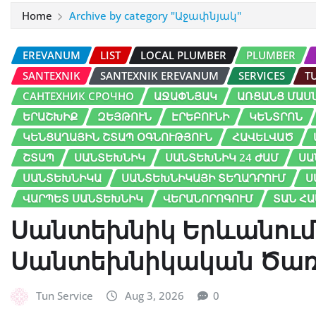
Home
Archive by category "Աջափնյակ"
EREVANUM
LIST
LOCAL PLUMBER
PLUMBER
SANTEXNIK
SANTEXNIK EREVANUM
SERVICES
T
САНТЕХНИК СРОЧНО
ԱՋԱՓՆՅԱԿ
ԱՌՑԱՆՑ ՄԱՍ
ԵՐԱՇԽԻՔ
ԶԵՅԹՈՒՆ
ԷՐԵԲՈՒՆԻ
ԿԵՆՏՐՈՆ
ԿԵՆՑԱՂԱՅԻՆ ՇՏԱՊ ՕԳՆՈՒԹՅՈՒՆ
ՀԱՎԵԼՎԱԾ
ՇՏԱՊ
ՍԱՆՏԵԽՆԻԿ
ՍԱՆՏԵԽՆԻԿ 24 ԺԱՄ
ՍԱ
ՍԱՆՏԵԽՆԻԿԱ
ՍԱՆՏԵԽՆԻԿԱՅԻ ՏԵՂԱԴՐՈՒՄ
Ս
ՎԱՐՊԵՏ ՍԱՆՏԵԽՆԻԿ
ՎԵՐԱՆՈՐՈԳՈՒՄ
ՏԱՆ Հ
Սանտեխնիկ Երևանում.
Սանտեխնիկական Ծառա
Tun Service
Aug 3, 2026
0