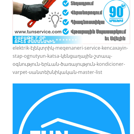
elektrik-էլեկտրիկ-meqenaneri-service-kencaxayin-
stap-ognutyun-katsa-կենցաղային-շտապ-
օգնություն-երևան-ծառայություն-kondicioner-
varpet-սանտեխնիկական-master-list