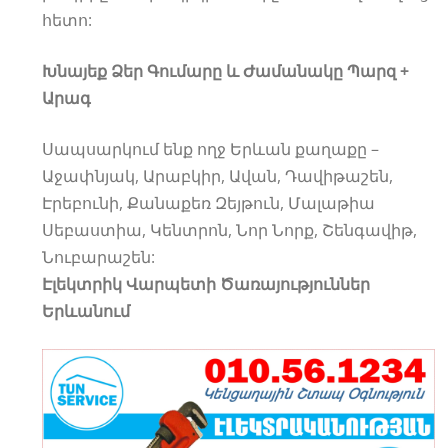
հետո:
Խնայեք Ձեր Գումարը և Ժամանակը Պարզ +
Արագ
Սապսարկում ենք ողջ Երևան քաղաքը –
Աջափնյակ, Արաբկիր, Ավան, Դավիթաշեն,
Էրեբունի, Քանաքեռ Զեյթուն, Մալաթիա
Սեբաստիա, Կենտրոն, Նոր Նորք, Շենգավիթ,
Նուբարաշեն:
Էլեկտրիկ Վարպետի Ծառայություններ
Երևանում