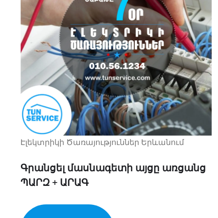
Էլեկտրիկի Ծառայություններ Երևանում
Գրանցել մասնագետի այցը առցանց
ՊԱՐԶ + ԱՐԱԳ