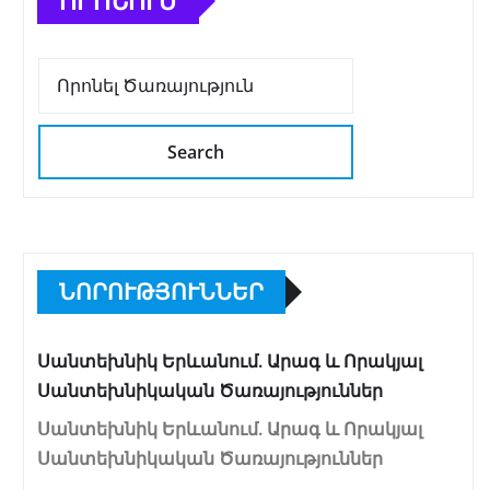
ՈՐՈՆՈՒՄ
Search
ՆՈՐՈՒԹՅՈՒՆՆԵՐ
Սանտեխնիկ Երևանում. Արագ և Որակյալ
Սանտեխնիկական Ծառայություններ
Սանտեխնիկ Երևանում. Արագ և Որակյալ
Սանտեխնիկական Ծառայություններ