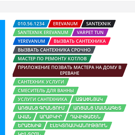
010.56.1234
EREVANUM
SANTEXNIK
SANTEXNIK EREVANUM
VARPET TUN
YEREVANUM
ВЫЗВАТЬ САНТЕХНИКА
ВЫЗВАТЬ САНТЕХНИКА СРОЧНО
МАСТЕР ПО РЕМОНТУ КОТЛОВ
ПРИЛОЖЕНИЕ ПОЗВАТЬ МАСТЕРА НА ДОМУ В
ЕРЕВАНЕ
САНТЕХНИК УСЛУГИ
СМЕСИТЕЛЬ ДЛЯ ВАННЫ
УСЛУГИ САНТЕХНИКА
ԱՋԱՓՆՅԱԿ
ԱՌՑԱՆՑ ԳՐԱՆՑՈՒՄ
ԱՌՑԱՆՑ ՄԱՍՆԱԳԵՏ
ԱՎԱՆ
ԱՐԱԲԿԻՐ
ԴԱՎԻԹԱՇԵՆ
ԵՐԱՇԽԻՔ
ԷԼԵԿՏՌԱՍԿԱՆՈՒԹՅՈՒՆ
ԿԵՆՏՐՈՆ