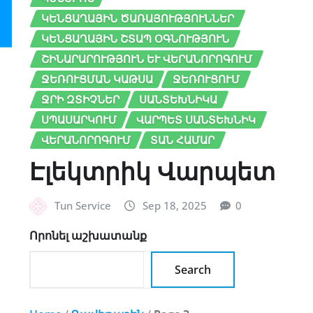
ԿԵՆՑԱՂԱՅԻՆ ԾԱՌԱՅՈՒԹՅՈՒՆՆԵՐ
ԿԵՆՑԱՂԱՅԻՆ ՇՏԱՊ ՕԳՆՈՒԹՅՈՒՆ
ՇԻՆԱՐԱՐՈՒԹՅՈՒՆ ԵՒ ՎԵՐԱՆՈՐՈԳՈՒՄ
ՋԵՌՈՒՑՄԱՆ ԿԱԹՍԱ
ՋԵՌՈՒՑՈՒՄ
ՋՐԻ ԶՏԻՉՆԵՐ
ՍԱՆՏԵԽՆԻԿԱ
ՍՊԱՍԱՐԿՈՒՄ
ՎԱՐՊԵՏ ՍԱՆՏԵԽՆԻԿ
ՎԵՐԱՆՈՐՈԳՈՒՄ
ՏԱՆ ՀԱՄԱՐ
Էլեկտրիկ Վարպետ
Tun Service
Sep 18, 2025
0
Որոնել աշխատանք
Search