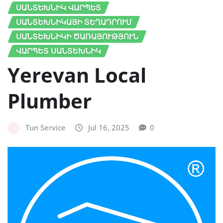
ՍԱՆՏԵԽՆԻԿ ՎԱՐՊԵՏ
ՍԱՆՏԵԽՆԻԿԱՅԻ ՏԵՂԱԴՐՈՒՄ
ՍԱՆՏԵԽՆԻԿԻ ԾԱՌԱՅՈՒԹՅՈՒՆ
ՎԱՐՊԵՏ ՍԱՆՏԵԽՆԻԿ
Yerevan Local
Plumber
Tun Service
Jul 16, 2025
0