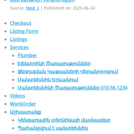
Source:
feed_2
Published on: 2025-06-24
Checkout
Listing Form
Listings
Services
Plumber
Էլեկտրիկի Ծառայություններ
Ջեռուցման Կաթսաների Վերանորոգում
Սանտեխնիկ Երևանում
Սանտեխնիկի Ծառայություններ 010.56.1234
Videos
WorkOrder
Աշխատանք
Կենցաղային տեղնիկայի մասնագետ
Պահանջվում է սանտեխնիկ