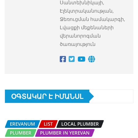
Սանտեխնիկայի,
Էլեկտրականության,
Ջեռուցման համակարգի,
Լվացքի մեքենաների
վերանորոգման
ծառայություն
ՕԳՏԱԿԱՐ Է ԻՄԱՆՍԼ
EREVANUM
LIST
LOCAL PLUMBER
PLUMBER
PLUMBER IN YEREVAN