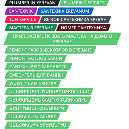
PLUMBER IN YEREVAN
PLUMBING SERVICE
SANTEXNIK
SANTEXNIK EREVANUM
TUN SERVICE
ВЫЗОВ САНТЕХНИКА ЕРЕВАН
МАСТЕРА В ЕРЕВАНЕ
НОМЕР САНТЕХНИКА
ПРИЛОЖЕНИЕ ПОЗВАТЬ МАСТЕРА НА ДОМУ В
ЕРЕВАНЕ
РЕМОНТ ГАЗОВЫХ КОТЛОВ В ЕРЕВАНЕ
РЕМОНТ КОТЛОВ БАКСИ
САНТЕХНИЧЕСКИЕ РАБОТЫ
СМЕСИТЕЛЬ ДЛЯ ВАННЫ
УСЛУГИ САНТЕХНИКА
ԿԵՆՑԱՂԱՅԻՆ ԾԱՌԱՅՈՒԹՅՈՒՆՆԵՐ
ԿԵՆՑԱՂԱՅԻՆ ՇՏԱՊ ՕԳՆՈՒԹՅՈՒՆ
ՋԵՌՈՒՑՄԱՆ ՀԱՄԱԿԱՐԳ
ՍԱՆՏԵԽՆԻԿ 24 ԺԱՄ
ՍԱՆՏԵԽՆԻԿ ԵՐԵՒԱՆՈՒՄ