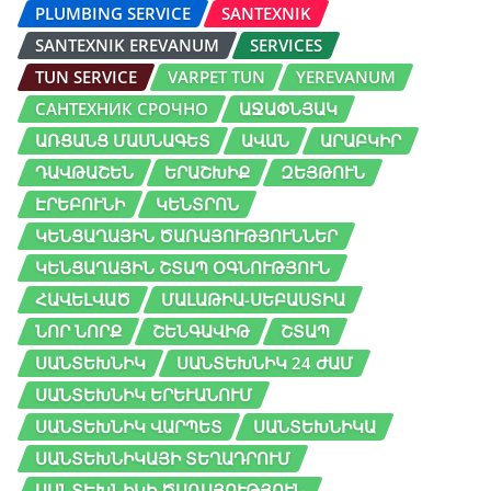
PLUMBING SERVICE
SANTEXNIK
SANTEXNIK EREVANUM
SERVICES
TUN SERVICE
VARPET TUN
YEREVANUM
САНТЕХНИК СРОЧНО
ԱՋԱՓՆՅԱԿ
ԱՌՑԱՆՑ ՄԱՍՆԱԳԵՏ
ԱՎԱՆ
ԱՐԱԲԿԻՐ
ԴԱՎԹԱՇԵՆ
ԵՐԱՇԽԻՔ
ԶԵՅԹՈՒՆ
ԷՐԵԲՈՒՆԻ
ԿԵՆՏՐՈՆ
ԿԵՆՑԱՂԱՅԻՆ ԾԱՌԱՅՈՒԹՅՈՒՆՆԵՐ
ԿԵՆՑԱՂԱՅԻՆ ՇՏԱՊ ՕԳՆՈՒԹՅՈՒՆ
ՀԱՎԵԼՎԱԾ
ՄԱԼԱԹԻԱ-ՍԵԲԱՍՏԻԱ
ՆՈՐ ՆՈՐՔ
ՇԵՆԳԱՎԻԹ
ՇՏԱՊ
ՍԱՆՏԵԽՆԻԿ
ՍԱՆՏԵԽՆԻԿ 24 ԺԱՄ
ՍԱՆՏԵԽՆԻԿ ԵՐԵՒԱՆՈՒՄ
ՍԱՆՏԵԽՆԻԿ ՎԱՐՊԵՏ
ՍԱՆՏԵԽՆԻԿԱ
ՍԱՆՏԵԽՆԻԿԱՅԻ ՏԵՂԱԴՐՈՒՄ
ՍԱՆՏԵԽՆԻԿԻ ԾԱՌԱՅՈՒԹՅՈՒՆ