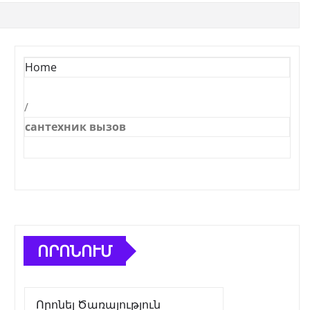
Home
/
сантехник вызов
ՈՐՈՆՈՒՄ