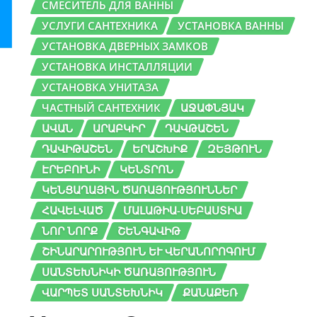
СМЕСИТЕЛЬ ДЛЯ ВАННЫ
УСЛУГИ САНТЕХНИКА
УСТАНОВКА ВАННЫ
УСТАНОВКА ДВЕРНЫХ ЗАМКОВ
УСТАНОВКА ИНСТАЛЛЯЦИИ
УСТАНОВКА УНИТАЗА
ЧАСТНЫЙ САНТЕХНИК
ԱՋԱՓՆՅԱԿ
ԱՎԱՆ
ԱՐԱԲԿԻՐ
ԴԱՎԹԱՇԵՆ
ԴԱՎԻԹԱՇԵՆ
ԵՐԱՇԽԻՔ
ԶԵՅԹՈՒՆ
ԷՐԵԲՈՒՆԻ
ԿԵՆՏՐՈՆ
ԿԵՆՑԱՂԱՅԻՆ ԾԱՌԱՅՈՒԹՅՈՒՆՆԵՐ
ՀԱՎԵԼՎԱԾ
ՄԱԼԱԹԻԱ-ՍԵԲԱՍՏԻԱ
ՆՈՐ ՆՈՐՔ
ՇԵՆԳԱՎԻԹ
ՇԻՆԱՐԱՐՈՒԹՅՈՒՆ ԵՒ ՎԵՐԱՆՈՐՈԳՈՒՄ
ՍԱՆՏԵԽՆԻԿԻ ԾԱՌԱՅՈՒԹՅՈՒՆ
ՎԱՐՊԵՏ ՍԱՆՏԵԽՆԻԿ
ՔԱՆԱՔԵՌ