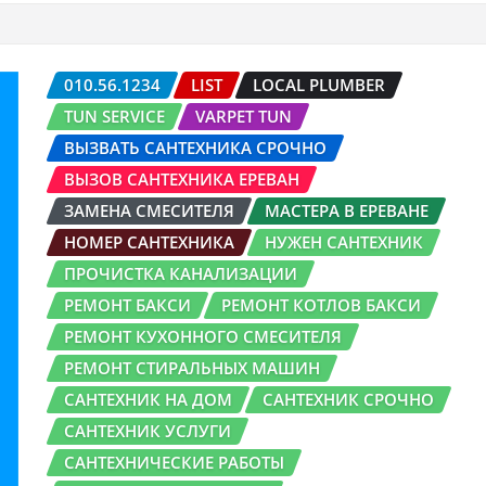
010.56.1234
LIST
LOCAL PLUMBER
TUN SERVICE
VARPET TUN
ВЫЗВАТЬ САНТЕХНИКА СРОЧНО
ВЫЗОВ САНТЕХНИКА ЕРЕВАН
ЗАМЕНА СМЕСИТЕЛЯ
МАСТЕРА В ЕРЕВАНЕ
НОМЕР САНТЕХНИКА
НУЖЕН САНТЕХНИК
ПРОЧИСТКА КАНАЛИЗАЦИИ
РЕМОНТ БАКСИ
РЕМОНТ КОТЛОВ БАКСИ
РЕМОНТ КУХОННОГО СМЕСИТЕЛЯ
РЕМОНТ СТИРАЛЬНЫХ МАШИН
САНТЕХНИК НА ДОМ
САНТЕХНИК СРОЧНО
САНТЕХНИК УСЛУГИ
САНТЕХНИЧЕСКИЕ РАБОТЫ