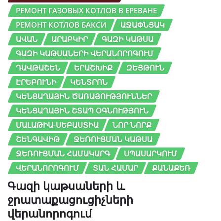
РЕМОНТ ГАЗОВЫХ КОТЛОВ В ЕРЕВАНЕ
РЕМОНТ КОТЛОВ БАКСИ
ԱՋԱՓՆՅԱԿ
ԱՎԱՆ
ԱՐԱԲԿԻՐ
ԳԱԶԻ ԿԱԹՍԱ
ԳԱԶԻ ԿԱԹՍԱՆԵՐԻ ՎԵՐԱՆՈՐՈԳՈՒՄ
ԴԱՎԹԱՇԵՆ
ԵՐԱՇԽԻՔ
ԶԵՅԹՈՒՆ
ԷՐԵԲՈՒՆԻ
ԿԵՆՏՐՈՆ
ԿԵՆՑԱՂԱՅԻՆ ԾԱՌԱՅՈՒԹՅՈՒՆՆԵՐ
ԿԵՆՑԱՂԱՅԻՆ ՇՏԱՊ ՕԳՆՈՒԹՅՈՒՆ
ՄԱԼԱԹԻԱ-ՍԵԲԱՍՏԻԱ
ՆՈՐ ՆՈՐՔ
ՇԵՆԳԱՎԻԹ
ՋԵՌՈՒՑՄԱՆ ԿԱԹՍԱ
ՋԵՌՈՒՑՄԱՆ ՀԱՄԱԿԱՐԳ
ՍՊԱՍԱՐԿՈՒՄ
ՎԵՐԱՆՈՐՈԳՈՒՄ
ՏԱՆ ՀԱՄԱՐ
ՔԱՆԱՔԵՌ
Գազի կաթսաների և
ջրատաքացուցիչների
վերանորոգում