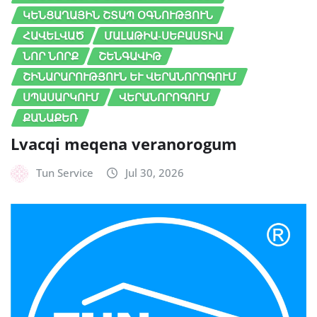
ԿԵՆՑԱՂԱՅԻՆ ՇՏԱՊ ՕԳՆՈՒԹՅՈՒՆ
ՀԱՎԵԼՎԱԾ
ՄԱԼԱԹԻԱ-ՍԵԲԱՍՏԻԱ
ՆՈՐ ՆՈՐՔ
ՇԵՆԳԱՎԻԹ
ՇԻՆԱՐԱՐՈՒԹՅՈՒՆ ԵՒ ՎԵՐԱՆՈՐՈԳՈՒՄ
ՍՊԱՍԱՐԿՈՒՄ
ՎԵՐԱՆՈՐՈԳՈՒՄ
ՔԱՆԱՔԵՌ
Lvacqi meqena veranorogum
Tun Service
Jul 30, 2026