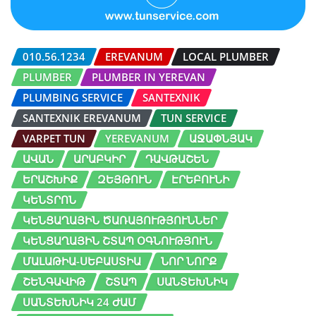
010.56.1234
EREVANUM
LOCAL PLUMBER
PLUMBER
PLUMBER IN YEREVAN
PLUMBING SERVICE
SANTEXNIK
SANTEXNIK EREVANUM
TUN SERVICE
VARPET TUN
YEREVANUM
ԱՋԱՓՆՅԱԿ
ԱՎԱՆ
ԱՐԱԲԿԻՐ
ԴԱՎԹԱՇԵՆ
ԵՐԱՇԽԻՔ
ԶԵՅԹՈՒՆ
ԷՐԵԲՈՒՆԻ
ԿԵՆՏՐՈՆ
ԿԵՆՑԱՂԱՅԻՆ ԾԱՌԱՅՈՒԹՅՈՒՆՆԵՐ
ԿԵՆՑԱՂԱՅԻՆ ՇՏԱՊ ՕԳՆՈՒԹՅՈՒՆ
ՄԱԼԱԹԻԱ-ՍԵԲԱՍՏԻԱ
ՆՈՐ ՆՈՐՔ
ՇԵՆԳԱՎԻԹ
ՇՏԱՊ
ՍԱՆՏԵԽՆԻԿ
ՍԱՆՏԵԽՆԻԿ 24 ԺԱՄ