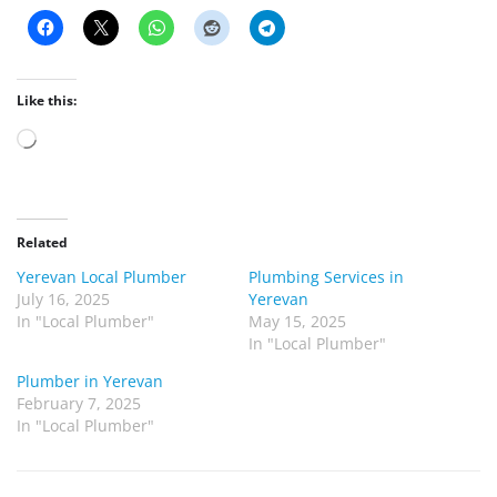
Like this:
L
o
a
d
Related
i
Yerevan Local Plumber
Plumbing Services in
n
July 16, 2025
Yerevan
g
In "Local Plumber"
May 15, 2025
…
In "Local Plumber"
Plumber in Yerevan
February 7, 2025
In "Local Plumber"