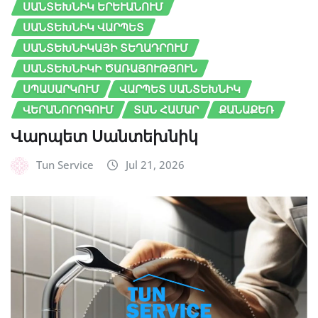
ՍԱՆՏԵԽՆԻԿ ԵՐԵՒԱՆՈՒՄ
ՍԱՆՏԵԽՆԻԿ ՎԱՐՊԵՏ
ՍԱՆՏԵԽՆԻԿԱՅԻ ՏԵՂԱԴՐՈՒՄ
ՍԱՆՏԵԽՆԻԿԻ ԾԱՌԱՅՈՒԹՅՈՒՆ
ՍՊԱՍԱՐԿՈՒՄ
ՎԱՐՊԵՏ ՍԱՆՏԵԽՆԻԿ
ՎԵՐԱՆՈՐՈԳՈՒՄ
ՏԱՆ ՀԱՄԱՐ
ՔԱՆԱՔԵՌ
Վարպետ Սանտեխնիկ
Tun Service
Jul 21, 2026