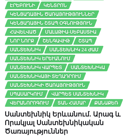
ԷՐԵԲՈՒՆԻ
ԿԵՆՏՐՈՆ
ԿԵՆՑԱՂԱՅԻՆ ԾԱՌԱՅՈՒԹՅՈՒՆՆԵՐ
ԿԵՆՑԱՂԱՅԻՆ ՇՏԱՊ ՕԳՆՈՒԹՅՈՒՆ
ՀԱՎԵԼՎԱԾ
ՄԱԼԱԹԻԱ-ՍԵԲԱՍՏԻԱ
ՆՈՐ ՆՈՐՔ
ՇԵՆԳԱՎԻԹ
ՇՏԱՊ
ՍԱՆՏԵԽՆԻԿ
ՍԱՆՏԵԽՆԻԿ 24 ԺԱՄ
ՍԱՆՏԵԽՆԻԿ ԵՐԵՒԱՆՈՒՄ
ՍԱՆՏԵԽՆԻԿ ՎԱՐՊԵՏ
ՍԱՆՏԵԽՆԻԿԱ
ՍԱՆՏԵԽՆԻԿԱՅԻ ՏԵՂԱԴՐՈՒՄ
ՍԱՆՏԵԽՆԻԿԻ ԾԱՌԱՅՈՒԹՅՈՒՆ
ՍՊԱՍԱՐԿՈՒՄ
ՎԱՐՊԵՏ ՍԱՆՏԵԽՆԻԿ
ՎԵՐԱՆՈՐՈԳՈՒՄ
ՏԱՆ ՀԱՄԱՐ
ՔԱՆԱՔԵՌ
Սանտեխնիկ Երևանում. Արագ և
Որակյալ Սանտեխնիկական
Ծառայություններ