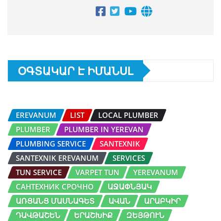
ՕԳՏԱԿԱՐ Է ԻՄԱՆՍԼ
EREVANUM
LIST
LOCAL PLUMBER
PLUMBER
PLUMBER IN YEREVAN
PLUMBING SERVICE
SANTEXNIK
SANTEXNIK EREVANUM
SERVICES
TUN SERVICE
VARPET TUN
YEREVANUM
САНТЕХНИК СРОЧНО
ԱՋԱՓՆՅԱԿ
ԱՌՑԱՆՑ ՄԱՍՆԱԳԵՏ
ԱՎԱՆ
ԱՐԱԲԿԻՐ
ԴԱՎԹԱՇԵՆ
ԵՐԱՇԽԻՔ
ԶԵՅԹՈՒՆ