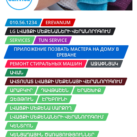
010.56.1234
EREVANUM
LG ԼՎԱՑՔԻ ՄԵՔԵՆԱՆԵՐԻ ՎԵՐԱՆՈՐՈԳՈՒՄ
SERVICES
TUN SERVICE
ПРИЛОЖЕНИЕ ПОЗВАТЬ МАСТЕРА НА ДОМУ В
ЕРЕВАНЕ
РЕМОНТ СТИРАЛЬНЫХ МАШИН
ԱՋԱՓՆՅԱԿ
ԱՎԱՆ
ԱՎՏՈՄԱՏ ԼՎԱՑՔԻ ՄԵՔԵՆԱՅԻ ՎԵՐԱՆՈՐՈԳՈՒՄ
ԱՐԱԲԿԻՐ
ԴԱՎԹԱՇԵՆ
ԵՐԱՇԽԻՔ
ԶԵՅԹՈՒՆ
ԷՐԵԲՈՒՆԻ
ԼՎԱՑՔԻ ՄԵՔԵՆԱ ՍԱՐՔՈՂ
ԼՎԱՑՔԻ ՄԵՔԵՆԱՆԵՐԻ ՎԵՐԱՆՈՐՈԳՈՒՄ
ԿԵՆՏՐՈՆ
ԿԵՆՑԱՂԱՅԻՆ ԾԱՌԱՅՈՒԹՅՈՒՆՆԵՐ