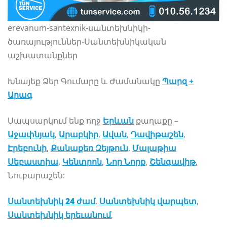
erevanum-santexnik-սանտեխնիկի-
ծառայություններ-Սանտեխնիկական
աշխատանքներ
Խնայեք Ձեր Գումարը և Ժամանակը
Պարզ +
Արագ
Սապսարկում ենք ողջ
Երևան
քաղաքը –
Աջափնյակ
,
Արաբկիր
,
Ավան
,
Դավիթաշեն
,
Էրեբունի
,
Քանաքեռ Զեյթուն
,
Մալաթիա
Սեբաստիա
,
Կենտրոն
,
Նոր Նորք
,
Շենգավիթ
,
Նուբարաշեն:
Սանտեխնիկ
24 ժամ
,
Սանտեխնիկ
վարպետ
,
Սանտեխնիկ երեւանում
,