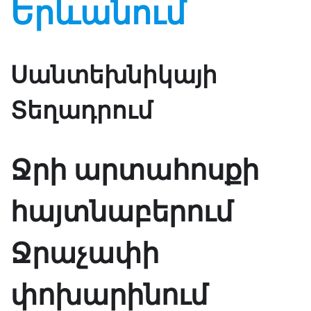
Երևանում
Սանտեխնիկայի
Տեղադրում
Ջրի արտահոսքի
հայտնաբերում
Ջրաչափի
փոխարինում