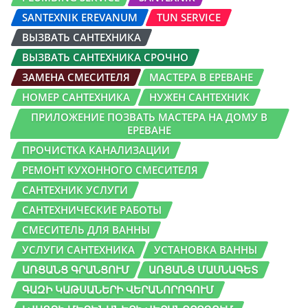
SANTEXNIK EREVANUM
TUN SERVICE
ВЫЗВАТЬ САНТЕХНИКА
ВЫЗВАТЬ САНТЕХНИКА СРОЧНО
ЗАМЕНА СМЕСИТЕЛЯ
МАСТЕРА В ЕРЕВАНЕ
НОМЕР САНТЕХНИКА
НУЖЕН САНТЕХНИК
ПРИЛОЖЕНИЕ ПОЗВАТЬ МАСТЕРА НА ДОМУ В
ЕРЕВАНЕ
ПРОЧИСТКА КАНАЛИЗАЦИИ
РЕМОНТ КУХОННОГО СМЕСИТЕЛЯ
САНТЕХНИК УСЛУГИ
САНТЕХНИЧЕСКИЕ РАБОТЫ
СМЕСИТЕЛЬ ДЛЯ ВАННЫ
УСЛУГИ САНТЕХНИКА
УСТАНОВКА ВАННЫ
ԱՌՑԱՆՑ ԳՐԱՆՑՈՒՄ
ԱՌՑԱՆՑ ՄԱՍՆԱԳԵՏ
ԳԱԶԻ ԿԱԹՍԱՆԵՐԻ ՎԵՐԱՆՈՐՈԳՈՒՄ