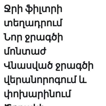
Ջրի ֆիլտրի
տեղադրում
Նոր ջրագծի
մոնտաժ
Վնասված ջրագծի
վերանորոգում և
փոխարինում