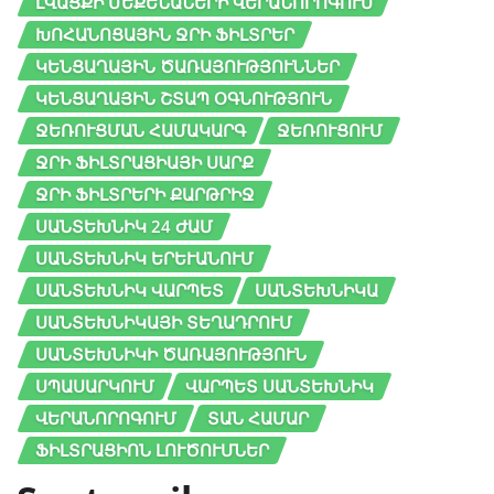
ԼՎԱՑՔԻ ՄԵՔԵՆԱՆԵՐԻ ՎԵՐԱՆՈՐՈԳՈՒՄ
ԽՈՀԱՆՈՑԱՅԻՆ ՋՐԻ ՖԻԼՏՐԵՐ
ԿԵՆՑԱՂԱՅԻՆ ԾԱՌԱՅՈՒԹՅՈՒՆՆԵՐ
ԿԵՆՑԱՂԱՅԻՆ ՇՏԱՊ ՕԳՆՈՒԹՅՈՒՆ
ՋԵՌՈՒՑՄԱՆ ՀԱՄԱԿԱՐԳ
ՋԵՌՈՒՑՈՒՄ
ՋՐԻ ՖԻԼՏՐԱՑԻԱՅԻ ՍԱՐՔ
ՋՐԻ ՖԻԼՏՐԵՐԻ ՔԱՐԹՐԻՋ
ՍԱՆՏԵԽՆԻԿ 24 ԺԱՄ
ՍԱՆՏԵԽՆԻԿ ԵՐԵՒԱՆՈՒՄ
ՍԱՆՏԵԽՆԻԿ ՎԱՐՊԵՏ
ՍԱՆՏԵԽՆԻԿԱ
ՍԱՆՏԵԽՆԻԿԱՅԻ ՏԵՂԱԴՐՈՒՄ
ՍԱՆՏԵԽՆԻԿԻ ԾԱՌԱՅՈՒԹՅՈՒՆ
ՍՊԱՍԱՐԿՈՒՄ
ՎԱՐՊԵՏ ՍԱՆՏԵԽՆԻԿ
ՎԵՐԱՆՈՐՈԳՈՒՄ
ՏԱՆ ՀԱՄԱՐ
ՖԻԼՏՐԱՑԻՈՆ ԼՈՒԾՈՒՄՆԵՐ