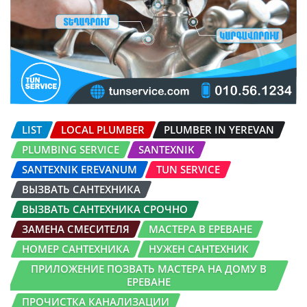
LIST
LOCAL PLUMBER
PLUMBER IN YEREVAN
PLUMBING SERVICE
SANTEXNIK
SANTEXNIK EREVANUM
TUN SERVICE
ВЫЗВАТЬ САНТЕХНИКА
ВЫЗВАТЬ САНТЕХНИКА СРОЧНО
ЗАМЕНА СМЕСИТЕЛЯ
МАСТЕРА В ЕРЕВАНЕ
НОМЕР САНТЕХНИКА
НУЖЕН САНТЕХНИК
ПРИЛОЖЕНИЕ ПОЗВАТЬ МАСТЕРА НА ДОМУ В
ЕРЕВАНЕ
ПРОЧИСТКА КАНАЛИЗАЦИИ