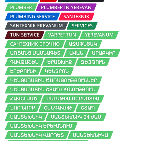
PLUMBER
PLUMBER IN YEREVAN
PLUMBING SERVICE
SANTEXNIK
SANTEXNIK EREVANUM
SERVICES
TUN SERVICE
VARPET TUN
YEREVANUM
САНТЕХНИК СРОЧНО
ԱՋԱՓՆՅԱԿ
ԱՌՑԱՆՑ ՄԱՍՆԱԳԵՏ
ԱՎԱՆ
ԱՐԱԲԿԻՐ
ԴԱՎԹԱՇԵՆ
ԵՐԱՇԽԻՔ
ԶԵՅԹՈՒՆ
ԷՐԵԲՈՒՆԻ
ԿԵՆՏՐՈՆ
ԿԵՆՑԱՂԱՅԻՆ ԾԱՌԱՅՈՒԹՅՈՒՆՆԵՐ
ԿԵՆՑԱՂԱՅԻՆ ՇՏԱՊ ՕԳՆՈՒԹՅՈՒՆ
ՀԱՎԵԼՎԱԾ
ՄԱԼԱԹԻԱ-ՍԵԲԱՍՏԻԱ
ՆՈՐ ՆՈՐՔ
ՇԵՆԳԱՎԻԹ
ՇՏԱՊ
ՍԱՆՏԵԽՆԻԿ
ՍԱՆՏԵԽՆԻԿ 24 ԺԱՄ
ՍԱՆՏԵԽՆԻԿ ԵՐԵՒԱՆՈՒՄ
ՍԱՆՏԵԽՆԻԿ ՎԱՐՊԵՏ
ՍԱՆՏԵԽՆԻԿԱ