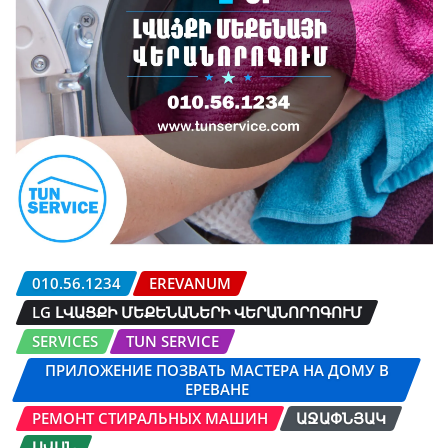
010.56.1234
EREVANUM
LG ԼՎԱՑՔԻ ՄԵՔԵՆԱՆԵՐԻ ՎԵՐԱՆՈՐՈԳՈՒՄ
SERVICES
TUN SERVICE
ПРИЛОЖЕНИЕ ПОЗВАТЬ МАСТЕРА НА ДОМУ В
ЕРЕВАНЕ
РЕМОНТ СТИРАЛЬНЫХ МАШИН
ԱՋԱՓՆՅԱԿ
ԱՎԱՆ