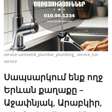
service-santexnik_plumber_plumbing_ service_tun
service
Սապսարկում ենք ողջ
Երևան քաղաքը –
Աջափնյակ, Արաբկիր,