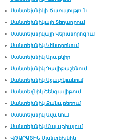
Սանտեխնիկի Ծառայություն
Սանտեխնիկայի Տեղադրում
Սանտեխնիկայի Վերանորոգում
Սանտեխնիկ Կենտրոնում
Սանտեխնիկ Արաբկիր
Սանտեխնիկ Դավիթաշենում
Սանտեխնիկ Աջափնյակում
Սանտեղնիկ Շենգավիթում
Սանտեխնիկ Քանաքեռում
Սանտեխնիկ Ավանում
Սանտեխնիկ Մալաթիայում
ՎԹԱՐԱՅԻՆ Սանտեխնիկ