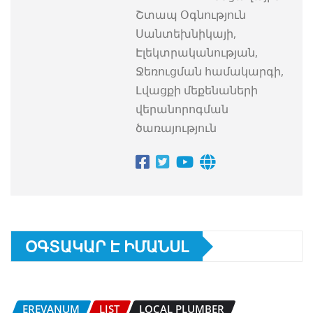
Շտապ Օգնություն
Սանտեխնիկայի,
Էլեկտրականության,
Ջեռուցման համակարգի,
Լվացքի մեքենաների
վերանորոգման
ծառայություն
ՕԳՏԱԿԱՐ Է ԻՄԱՆՍԼ
EREVANUM
LIST
LOCAL PLUMBER