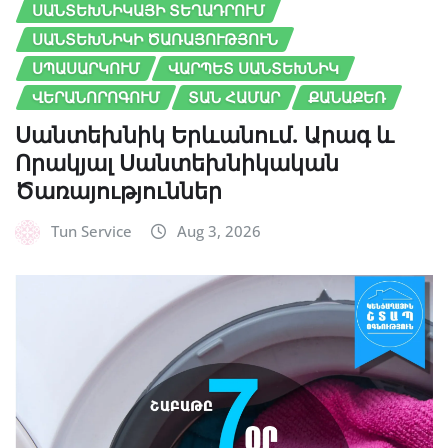
ՍԱՆՏԵԽՆԻԿԱՅԻ ՏԵՂԱԴՐՈՒՄ
ՍԱՆՏԵԽՆԻԿԻ ԾԱՌԱՅՈՒԹՅՈՒՆ
ՍՊԱՍԱՐԿՈՒՄ
ՎԱՐՊԵՏ ՍԱՆՏԵԽՆԻԿ
ՎԵՐԱՆՈՐՈԳՈՒՄ
ՏԱՆ ՀԱՄԱՐ
ՔԱՆԱՔԵՌ
Սանտեխնիկ Երևանում. Արագ և
Որակյալ Սանտեխնիկական
Ծառայություններ
Tun Service
Aug 3, 2026