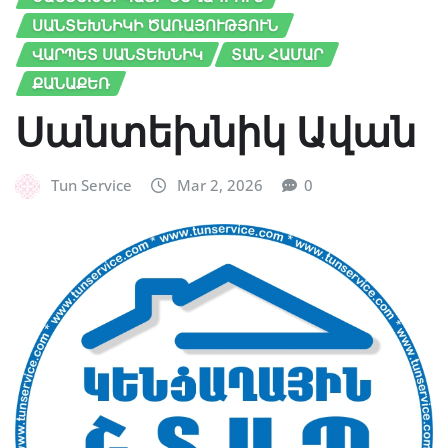
ՍԱՆՏԵԽՆԻԿԻ ԾԱՌԱՅՈՒԹՅՈՒՆ
ՎԱՐՊԵՏ ՍԱՆՏԵԽՆԻԿ
ՏԱՆ ՀԱՄԱՐ
ՔԱՆԱՔԵՌ
Սանտեխնիկ Ավան
Tun Service
Mar 2, 2026
0