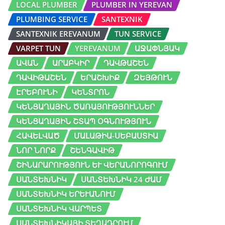
LOCAL PLUMBER
PLUMBER IN YEREVAN
PLUMBING SERVICE
SANTEXNIK
SANTEXNIK EREVANUM
TUN SERVICE
VARPET TUN
YEREVANUM
ԱՋԱՓՆՅԱԿ
ԱՎԱՆ
ԱՐԱԲԿԻՐ
ԴԱՎԹԱՇԵՆ
ԴԱՎԻԹԱՇԵՆ
ԵՐԱՇԽԻՔ
ԶԵՅԹՈՒՆ
ԷՐԵԲՈՒՆԻ
ԿԵՆՏՐՈՆ
ԿԵՆՑԱՂԱՅԻՆ ԾԱՌԱՅՈՒԹՅՈՒՆՆԵՐ
ԿԵՆՑԱՂԱՅԻՆ ՇՏԱՊ ՕԳՆՈՒԹՅՈՒՆ
ՀԱՎԵԼՎԱԾ
ՄԱԼԱԹԻԱ-ՍԵԲԱՍՏԻԱ
ՆՈՐ ՆՈՐՔ
ՇԵՆԳԱՎԻԹ
ՇԻՆԱՐԱՐՈՒԹՅՈՒՆ ԵՒ ՎԵՐԱՆՈՐՈԳՈՒՄ
ՍԱՆՏԵԽՆԻԿ
ՍԱՆՏԵԽՆԻԿ 24 ԺԱՄ
ՍԱՆՏԵԽՆԻԿ ԵՐԵՒԱՆՈՒՄ
ՍԱՆՏԵԽՆԻԿ ՎԱՐՊԵՏ
ՍԱՆՏԵԽՆԻԿԱՅԻ ՏԵՂԱԴՐՈՒՄ