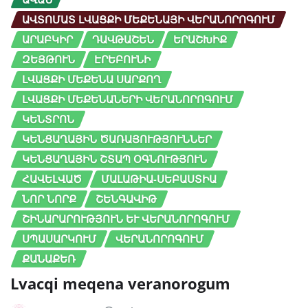
ԱՎՏՈՄԱՏ ԼՎԱՑՔԻ ՄԵՔԵՆԱՅԻ ՎԵՐԱՆՈՐՈԳՈՒՄ
ԱՐԱԲԿԻՐ
ԴԱՎԹԱՇԵՆ
ԵՐԱՇԽԻՔ
ԶԵՅԹՈՒՆ
ԷՐԵԲՈՒՆԻ
ԼՎԱՑՔԻ ՄԵՔԵՆԱ ՍԱՐՔՈՂ
ԼՎԱՑՔԻ ՄԵՔԵՆԱՆԵՐԻ ՎԵՐԱՆՈՐՈԳՈՒՄ
ԿԵՆՏՐՈՆ
ԿԵՆՑԱՂԱՅԻՆ ԾԱՌԱՅՈՒԹՅՈՒՆՆԵՐ
ԿԵՆՑԱՂԱՅԻՆ ՇՏԱՊ ՕԳՆՈՒԹՅՈՒՆ
ՀԱՎԵԼՎԱԾ
ՄԱԼԱԹԻԱ-ՍԵԲԱՍՏԻԱ
ՆՈՐ ՆՈՐՔ
ՇԵՆԳԱՎԻԹ
ՇԻՆԱՐԱՐՈՒԹՅՈՒՆ ԵՒ ՎԵՐԱՆՈՐՈԳՈՒՄ
ՍՊԱՍԱՐԿՈՒՄ
ՎԵՐԱՆՈՐՈԳՈՒՄ
ՔԱՆԱՔԵՌ
Lvacqi meqena veranorogum