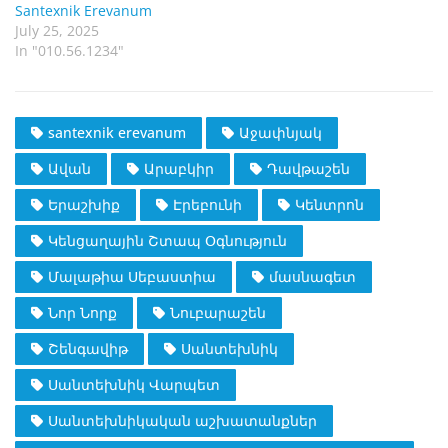
Santexnik Erevanum
July 25, 2025
In "010.56.1234"
santexnik erevanum
Աջափնյակ
Ավան
Արաբկիր
Դավթաշեն
Երաշխիք
Էրեբունի
Կենտրոն
Կենցաղային Շտապ Օգնություն
Մալաթիա Սեբաստիա
մասնագետ
Նոր Նորք
Նուբարաշեն
Շենգավիթ
Սանտեխնիկ
Սանտեխնիկ Վարպետ
Սանտեխնիկական աշխատանքներ