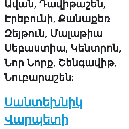
Ավան, Դավիթաշեն,
Էրեբունի, Քանաքեռ
Զեյթուն, Մալաթիա
Սեբաստիա, Կենտրոն,
Նոր Նորք, Շենգավիթ,
Նուբարաշեն:
Սանտեխնիկ
Վարպետի