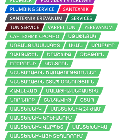
PLUMBING SERVICE
SANTEXNIK
SANTEXNIK EREVANUM
SERVICES
TUN SERVICE
VARPET TUN
YEREVANUM
САНТЕХНИК СРОЧНО
ԱՋԱՓՆՅԱԿ
ԱՌՑԱՆՑ ՄԱՍՆԱԳԵՏ
ԱՎԱՆ
ԱՐԱԲԿԻՐ
ԴԱՎԹԱՇԵՆ
ԵՐԱՇԽԻՔ
ԶԵՅԹՈՒՆ
ԷՐԵԲՈՒՆԻ
ԿԵՆՏՐՈՆ
ԿԵՆՑԱՂԱՅԻՆ ԾԱՌԱՅՈՒԹՅՈՒՆՆԵՐ
ԿԵՆՑԱՂԱՅԻՆ ՇՏԱՊ ՕԳՆՈՒԹՅՈՒՆ
ՀԱՎԵԼՎԱԾ
ՄԱԼԱԹԻԱ-ՍԵԲԱՍՏԻԱ
ՆՈՐ ՆՈՐՔ
ՇԵՆԳԱՎԻԹ
ՇՏԱՊ
ՍԱՆՏԵԽՆԻԿ
ՍԱՆՏԵԽՆԻԿ 24 ԺԱՄ
ՍԱՆՏԵԽՆԻԿ ԵՐԵՒԱՆՈՒՄ
ՍԱՆՏԵԽՆԻԿ ՎԱՐՊԵՏ
ՍԱՆՏԵԽՆԻԿԱ
ՍԱՆՏԵԽՆԻԿԱՅԻ ՏԵՂԱԴՐՈՒՄ