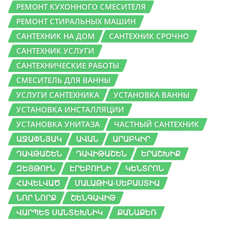
РЕМОНТ КУХОННОГО СМЕСИТЕЛЯ
РЕМОНТ СТИРАЛЬНЫХ МАШИН
САНТЕХНИК НА ДОМ
САНТЕХНИК СРОЧНО
САНТЕХНИК УСЛУГИ
САНТЕХНИЧЕСКИЕ РАБОТЫ
СМЕСИТЕЛЬ ДЛЯ ВАННЫ
УСЛУГИ САНТЕХНИКА
УСТАНОВКА ВАННЫ
УСТАНОВКА ИНСТАЛЛЯЦИИ
УСТАНОВКА УНИТАЗА
ЧАСТНЫЙ САНТЕХНИК
ԱՋԱՓՆՅԱԿ
ԱՎԱՆ
ԱՐԱԲԿԻՐ
ԴԱՎԹԱՇԵՆ
ԴԱՎԻԹԱՇԵՆ
ԵՐԱՇԽԻՔ
ԶԵՅԹՈՒՆ
ԷՐԵԲՈՒՆԻ
ԿԵՆՏՐՈՆ
ՀԱՎԵԼՎԱԾ
ՄԱԼԱԹԻԱ-ՍԵԲԱՍՏԻԱ
ՆՈՐ ՆՈՐՔ
ՇԵՆԳԱՎԻԹ
ՎԱՐՊԵՏ ՍԱՆՏԵԽՆԻԿ
ՔԱՆԱՔԵՌ