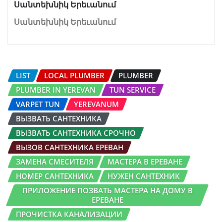
Սանտեխնիկ Երեւանում
Սանտեխնիկ Երեւանում
LIST
LOCAL PLUMBER
PLUMBER
PLUMBER IN YEREVAN
TUN SERVICE
VARPET TUN
YEREVANUM
ВЫЗВАТЬ САНТЕХНИКА
ВЫЗВАТЬ САНТЕХНИКА СРОЧНО
ВЫЗОВ САНТЕХНИКА ЕРЕВАН
ЗАМЕНА СМЕСИТЕЛЯ
МАСТЕРА В ЕРЕВАНЕ
НОМЕР САНТЕХНИКА
НУЖЕН САНТЕХНИК
ПРИЛОЖЕНИЕ ПОЗВАТЬ МАСТЕРА НА ДОМУ В
ЕРЕВАНЕ
ПРОЧИСТКА КАНАЛИЗАЦИИ