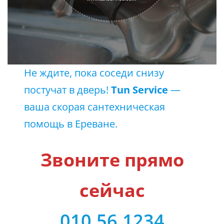
Не ждите, пока соседи снизу
постучат в дверь!
Tun Service
—
ваша скорая сантехническая
помощь в Ереване.
Звоните прямо
сейчас
010.56.1234