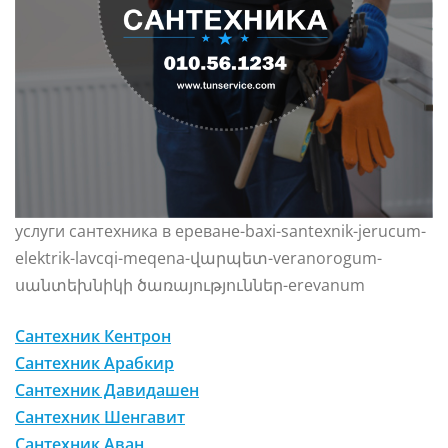
услуги сантехника в ереване-baxi-santexnik-jerucum-
elektrik-lavcqi-meqena-վարպետ-veranorogum-
սանտեխնիկի ծառայություններ-erevanum
Сантехник Кентрон
Сантехник Арабкир
Сантехник Давидашен
Сантехник Шенгавит
Сантехник Аван