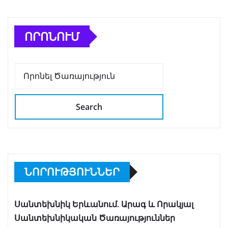
ՈՐՈՆՈՒՄ
Search
ՆՈՐՈՒԹՅՈՒՆՆԵՐ
Սանտեխնիկ Երևանում. Արագ և Որակյալ
Սանտեխնիկական Ծառայություններ