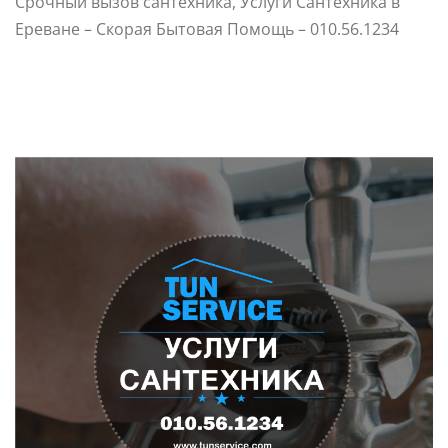
Срочный вызов сантехника, Услуги Сантехника в
Ереване – Скорая Бытовая Помощь – 010.56.1234
varpet-list am santexnik-сантехник ереван-սանտեխնիկ
վարպետ-սանտեխնիկա-сантехник-սանտեխնիկ 24 ժամ-
ремонт электрик-электрик по вызову