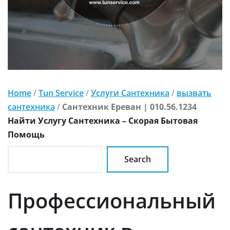
Home
/
Tun Service
/
Услуги Сантехника
/
вызвать
сантехника
/
Сантехник Ереван | 010.56.1234
Найти Услугу Сантехника – Скорая Бытовая
Помощь
Search
Профессиональный