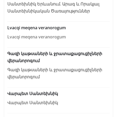
Սանտեխնիկ Երևանում. Արագ և Որակյալ
Սանտեխնիկական Ծառայություններ
Lvacqi meqena veranorogum
Lvacqi meqena veranorogum
Գազի կաթսաների և ջրատաքացուցիչների
վերանորոգում
Գազի կաթսաների և ջրատաքացուցիչների
վերանորոգում
Վարպետ Սանտեխնիկ
Վարպետ Սանտեխնիկ