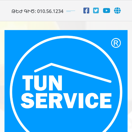
Skip
ԹԵԺ ԳԻԾ: 010.56.1234
to
content