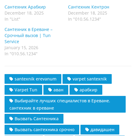
i
Сантехник Арабкир
Сантехник Кентрон
n
December 18, 2025
December 18, 2025
g
In "List"
In "010.56.1234"
…
Сантехник в Ереване –
Срочный вызов | Tun
Service
January 15, 2026
In "010.56.1234"
santexnik erevanum
varpet santexnik
Varpet Tun
аван
арабкир
Выбирайте лучших специалистов в Ереване.
сантехник в ереване
Вызвать Сантехника
Вызвать сантехника срочно
давидашен