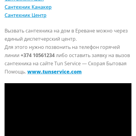
Сантехник Канакер
Сантехник Центр
Вызвать сантехника на дом в Ереване можно через
единый диспетчерский центр.
Для этого нужно позвонить на телефон горячей
линии
+374 10561234
либо оставить заявку на вызов
сантехника на сайте Tun Service — Скорая Бытовая
Помощь.
www.tunservice.com