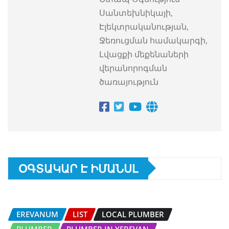
Սանտեխնիկայի,
Էլեկտրականության,
Ջեռուցման համակարգի,
Լվացքի մեքենաների
վերանորոգման
ծառայություն
ՕԳՏԱԿԱՐ Է ԻՄԱՆՍԼ
EREVANUM
LIST
LOCAL PLUMBER
PLUMBER
PLUMBER IN YEREVAN