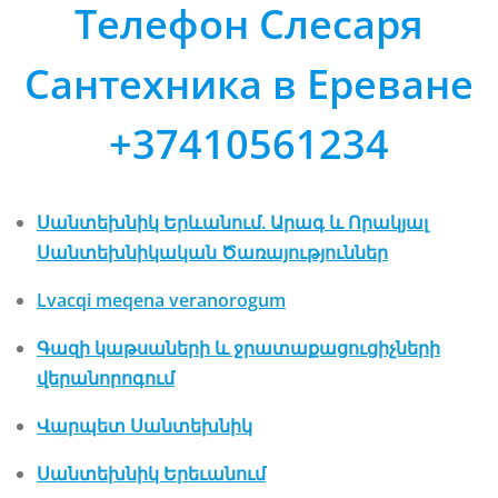
Телефон Слесаря
Сантехника в Ереване
+37410561234
Սանտեխնիկ Երևանում. Արագ և Որակյալ
Սանտեխնիկական Ծառայություններ
Lvacqi meqena veranorogum
Գազի կաթսաների և ջրատաքացուցիչների
վերանորոգում
Վարպետ Սանտեխնիկ
Սանտեխնիկ Երեւանում