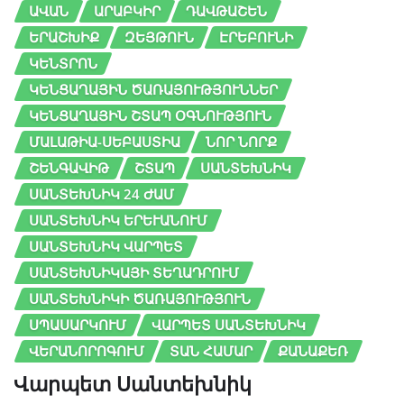
ԱՎԱՆ
ԱՐԱԲԿԻՐ
ԴԱՎԹԱՇԵՆ
ԵՐԱՇԽԻՔ
ԶԵՅԹՈՒՆ
ԷՐԵԲՈՒՆԻ
ԿԵՆՏՐՈՆ
ԿԵՆՑԱՂԱՅԻՆ ԾԱՌԱՅՈՒԹՅՈՒՆՆԵՐ
ԿԵՆՑԱՂԱՅԻՆ ՇՏԱՊ ՕԳՆՈՒԹՅՈՒՆ
ՄԱԼԱԹԻԱ-ՍԵԲԱՍՏԻԱ
ՆՈՐ ՆՈՐՔ
ՇԵՆԳԱՎԻԹ
ՇՏԱՊ
ՍԱՆՏԵԽՆԻԿ
ՍԱՆՏԵԽՆԻԿ 24 ԺԱՄ
ՍԱՆՏԵԽՆԻԿ ԵՐԵՒԱՆՈՒՄ
ՍԱՆՏԵԽՆԻԿ ՎԱՐՊԵՏ
ՍԱՆՏԵԽՆԻԿԱՅԻ ՏԵՂԱԴՐՈՒՄ
ՍԱՆՏԵԽՆԻԿԻ ԾԱՌԱՅՈՒԹՅՈՒՆ
ՍՊԱՍԱՐԿՈՒՄ
ՎԱՐՊԵՏ ՍԱՆՏԵԽՆԻԿ
ՎԵՐԱՆՈՐՈԳՈՒՄ
ՏԱՆ ՀԱՄԱՐ
ՔԱՆԱՔԵՌ
Վարպետ Սանտեխնիկ