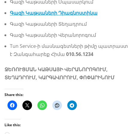
Գազի Կաթսաների Սպասարկում
Գազի Կաթսաների Դիագնոստիկա
Գազի Կաթսաների Տեղադրում
Գազի Կաթսաների Վերանորոգում
Tun Service-ի մասնագետների թիմը պատրաստ
է Զանգահարեք Հիմա
010.56.1234
ՋԵՌՈՒՑՄԱՆ ԿԱԹՍԱՅԻ ՎԵՐԱՆՈՐՈԳՈՒՄ,
ՏԵՂԱԴՐՈՒՄ, ԿԱՐԳԱՎՈՐՈՒՄ, ՓՈՓԱՐԻՆՈՒՄ
Share this:
Like this: