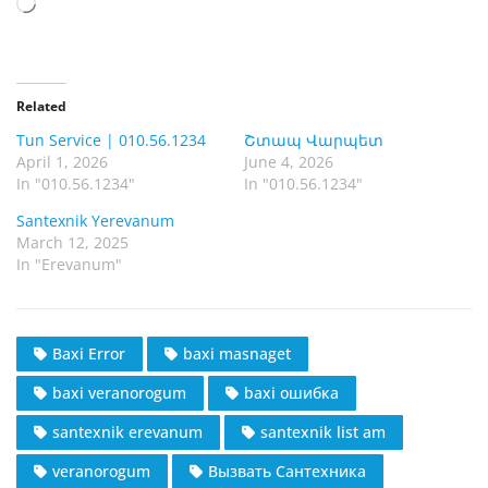
L
o
a
d
Related
i
Tun Service | 010.56.1234
Շտապ Վարպետ
n
April 1, 2026
June 4, 2026
g
In "010.56.1234"
In "010.56.1234"
…
Santexnik Yerevanum
March 12, 2025
In "Erevanum"
Baxi Error
baxi masnaget
baxi veranorogum
baxi ошибка
santexnik erevanum
santexnik list am
veranorogum
Вызвать Сантехника