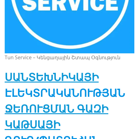
Tun Service – Կենցաղային Շտապ Օգնություն
ՍԱՆՏԵԽՆԻԿԱՅԻ
ԷԼԵԿՏՐԱԿԱՆՈՒԹՅԱՆ
ՋԵՌՈՒՑՄԱՆ ԳԱԶԻ
ԿԱԹՍԱՅԻ