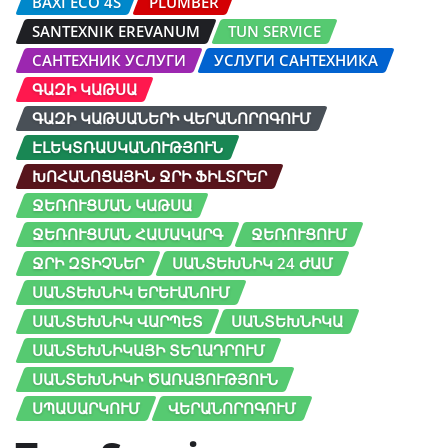
BAXI ECO 4S
PLUMBER
SANTEXNIK EREVANUM
TUN SERVICE
САНТЕХНИК УСЛУГИ
УСЛУГИ САНТЕХНИКА
ԳԱԶԻ ԿԱԹՍԱ
ԳԱԶԻ ԿԱԹՍԱՆԵՐԻ ՎԵՐԱՆՈՐՈԳՈՒՄ
ԷԼԵԿՏՌԱՍԿԱՆՈՒԹՅՈՒՆ
ԽՈՀԱՆՈՑԱՅԻՆ ՋՐԻ ՖԻԼՏՐԵՐ
ՋԵՌՈՒՑՄԱՆ ԿԱԹՍԱ
ՋԵՌՈՒՑՄԱՆ ՀԱՄԱԿԱՐԳ
ՋԵՌՈՒՑՈՒՄ
ՋՐԻ ԶՏԻՉՆԵՐ
ՍԱՆՏԵԽՆԻԿ 24 ԺԱՄ
ՍԱՆՏԵԽՆԻԿ ԵՐԵՒԱՆՈՒՄ
ՍԱՆՏԵԽՆԻԿ ՎԱՐՊԵՏ
ՍԱՆՏԵԽՆԻԿԱ
ՍԱՆՏԵԽՆԻԿԱՅԻ ՏԵՂԱԴՐՈՒՄ
ՍԱՆՏԵԽՆԻԿԻ ԾԱՌԱՅՈՒԹՅՈՒՆ
ՍՊԱՍԱՐԿՈՒՄ
ՎԵՐԱՆՈՐՈԳՈՒՄ