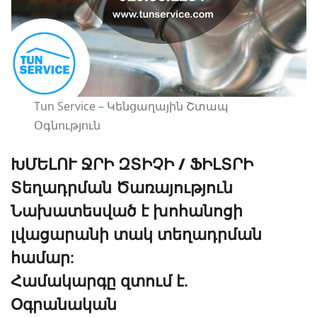
Tun Service – Կենցաղային Շտապ
Օգնություն
ԽՄԵԼՈՒ ՋՐԻ ԶՏԻՉԻ / ՖԻԼՏՐԻ
Տեղադրման Ծառայություն
Նախատեսված է խոհանոցի
լվացարանի տակ տեղադրման
համար:
Համակարգը զտում է.
Օգրանական