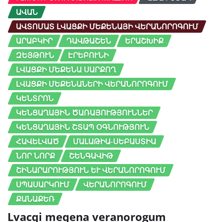
ԱՎԱՆ
ԱՎՏՈՄԱՏ ԼՎԱՑՔԻ ՄԵՔԵՆԱՅԻ ՎԵՐԱՆՈՐՈԳՈՒՄ
ԱՐԱԲԿԻՐ
ԴԱՎԹԱՇԵՆ
ԵՐԱՇԽԻՔ
ԶԵՅԹՈՒՆ
ԷՐԵԲՈՒՆԻ
ԼՎԱՑՔԻ ՄԵՔԵՆԱ ՍԱՐՔՈՂ
ԼՎԱՑՔԻ ՄԵՔԵՆԱՆԵՐԻ ՎԵՐԱՆՈՐՈԳՈՒՄ
ԿԵՆՏՐՈՆ
ԿԵՆՑԱՂԱՅԻՆ ԾԱՌԱՅՈՒԹՅՈՒՆՆԵՐ
ԿԵՆՑԱՂԱՅԻՆ ՇՏԱՊ ՕԳՆՈՒԹՅՈՒՆ
ՀԱՎԵԼՎԱԾ
ՄԱԼԱԹԻԱ-ՍԵԲԱՍՏԻԱ
ՆՈՐ ՆՈՐՔ
ՇԵՆԳԱՎԻԹ
ՇԻՆԱՐԱՐՈՒԹՅՈՒՆ ԵՒ ՎԵՐԱՆՈՐՈԳՈՒՄ
ՍՊԱՍԱՐԿՈՒՄ
ՎԵՐԱՆՈՐՈԳՈՒՄ
ՔԱՆԱՔԵՌ
Lvacqi meqena veranorogum