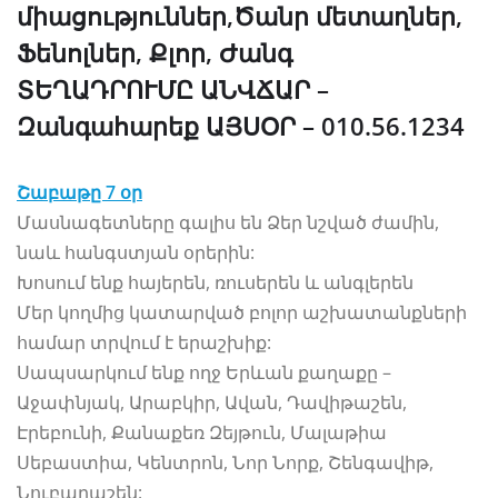
միացություններ,Ծանր մետաղներ,
Ֆենոլներ, Քլոր, Ժանգ
ՏԵՂԱԴՐՈՒՄԸ ԱՆՎՃԱՐ
–
Զանգահարեք ԱՅՍՕՐ – 010.56.1234
Շաբաթը 7 օր
Մասնագետները գալիս են Ձեր նշված ժամին,
նաև հանգստյան օրերին:
Խոսում ենք հայերեն, ռուսերեն և անգլերեն
Մեր կողմից կատարված բոլոր աշխատանքների
համար տրվում է երաշխիք:
Սապսարկում ենք ողջ Երևան քաղաքը –
Աջափնյակ, Արաբկիր, Ավան, Դավիթաշեն,
Էրեբունի, Քանաքեռ Զեյթուն, Մալաթիա
Սեբաստիա, Կենտրոն, Նոր Նորք, Շենգավիթ,
Նուբարաշեն: