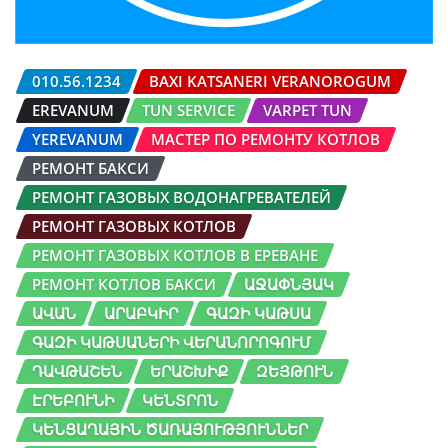
010.56.1234
BAXI KATSANERI VERANOROGUM
EREVANUM
TUN SERVICE
VARPET TUN
YEREVANUM
МАСТЕР ПО РЕМОНТУ КОТЛОВ
РЕМОНТ БАКСИ
РЕМОНТ ГАЗОВЫХ ВОДОНАГРЕВАТЕЛЕЙ
РЕМОНТ ГАЗОВЫХ КОТЛОВ
РЕМОНТ ГАЗОВЫХ КОТЛОВ В ЕРЕВАНЕ
РЕМОНТ КОТЛОВ БАКСИ
ԱՋԱՓՆՅԱԿ
ԱՎԱՆ
ԱՐԱԲԿԻՐ
ԳԱԶԻ ԿԱԹՍԱ
ԳԱԶԻ ԿԱԹՍԱՆԵՐԻ ՎԵՐԱՆՈՐՈԳՈՒՄ
ԴԱՎԹԱՇԵՆ
ԵՐԱՇԽԻՔ
ԶԵՅԹՈՒՆ
ԷՐԵԲՈՒՆԻ
ԿԵՆՏՐՈՆ
ԿԵՆՑԱՂԱՅԻՆ ԾԱՌԱՅՈՒԹՅՈՒՆՆԵՐ