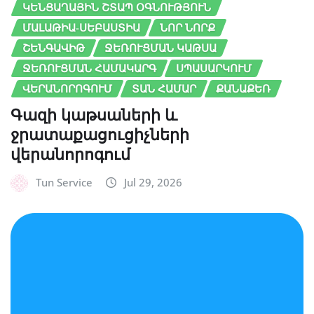
ԿԵՆՑԱՂԱՅԻՆ ՇՏԱՊ ՕԳՆՈՒԹՅՈՒՆ
ՄԱԼԱԹԻԱ-ՍԵԲԱՍՏԻԱ
ՆՈՐ ՆՈՐՔ
ՇԵՆԳԱՎԻԹ
ՋԵՌՈՒՑՄԱՆ ԿԱԹՍԱ
ՋԵՌՈՒՑՄԱՆ ՀԱՄԱԿԱՐԳ
ՍՊԱՍԱՐԿՈՒՄ
ՎԵՐԱՆՈՐՈԳՈՒՄ
ՏԱՆ ՀԱՄԱՐ
ՔԱՆԱՔԵՌ
Գազի կաթսաների և
ջրատաքացուցիչների
վերանորոգում
Tun Service
Jul 29, 2026