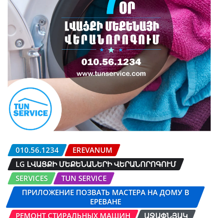
010.56.1234
EREVANUM
LG ԼՎԱՑՔԻ ՄԵՔԵՆԱՆԵՐԻ ՎԵՐԱՆՈՐՈԳՈՒՄ
SERVICES
TUN SERVICE
ПРИЛОЖЕНИЕ ПОЗВАТЬ МАСТЕРА НА ДОМУ В
ЕРЕВАНЕ
РЕМОНТ СТИРАЛЬНЫХ МАШИН
ԱՋԱՓՆՅԱԿ