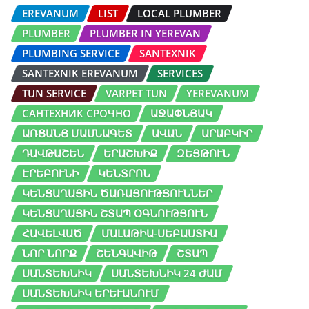
EREVANUM
LIST
LOCAL PLUMBER
PLUMBER
PLUMBER IN YEREVAN
PLUMBING SERVICE
SANTEXNIK
SANTEXNIK EREVANUM
SERVICES
TUN SERVICE
VARPET TUN
YEREVANUM
САНТЕХНИК СРОЧНО
ԱՋԱՓՆՅԱԿ
ԱՌՑԱՆՑ ՄԱՍՆԱԳԵՏ
ԱՎԱՆ
ԱՐԱԲԿԻՐ
ԴԱՎԹԱՇԵՆ
ԵՐԱՇԽԻՔ
ԶԵՅԹՈՒՆ
ԷՐԵԲՈՒՆԻ
ԿԵՆՏՐՈՆ
ԿԵՆՑԱՂԱՅԻՆ ԾԱՌԱՅՈՒԹՅՈՒՆՆԵՐ
ԿԵՆՑԱՂԱՅԻՆ ՇՏԱՊ ՕԳՆՈՒԹՅՈՒՆ
ՀԱՎԵԼՎԱԾ
ՄԱԼԱԹԻԱ-ՍԵԲԱՍՏԻԱ
ՆՈՐ ՆՈՐՔ
ՇԵՆԳԱՎԻԹ
ՇՏԱՊ
ՍԱՆՏԵԽՆԻԿ
ՍԱՆՏԵԽՆԻԿ 24 ԺԱՄ
ՍԱՆՏԵԽՆԻԿ ԵՐԵՒԱՆՈՒՄ