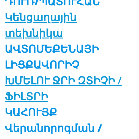
ԴՈՒՌ/ՊԱՏՈՒՀԱՆ
Կենցաղային
տեխնիկա
ԱՎՏՈՄԵՔԵՆԱՅԻ
ԼԻՑՔԱՎՈՐԻՉ
ԽՄԵԼՈՒ ՋՐԻ ԶՏԻՉԻ /
ՖԻԼՏՐԻ
ԿԱՀՈՒՅՔ
Վերանորոգման /