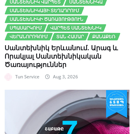
ՍԱՆՏԵԽՆԻԿ ՎԱՐՊԵՏ
ՍԱՆՏԵԽՆԻԿԱ
ՍԱՆՏԵԽՆԻԿԱՅԻ ՏԵՂԱԴՐՈՒՄ
ՍԱՆՏԵԽՆԻԿԻ ԾԱՌԱՅՈՒԹՅՈՒՆ
ՍՊԱՍԱՐԿՈՒՄ
ՎԱՐՊԵՏ ՍԱՆՏԵԽՆԻԿ
ՎԵՐԱՆՈՐՈԳՈՒՄ
ՏԱՆ ՀԱՄԱՐ
ՔԱՆԱՔԵՌ
Սանտեխնիկ Երևանում. Արագ և
Որակյալ Սանտեխնիկական
Ծառայություններ
Tun Service
Aug 3, 2026