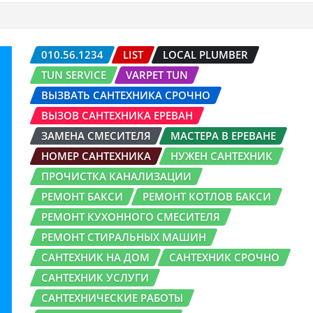
010.56.1234
LIST
LOCAL PLUMBER
TUN SERVICE
VARPET TUN
ВЫЗВАТЬ САНТЕХНИКА СРОЧНО
ВЫЗОВ САНТЕХНИКА ЕРЕВАН
ЗАМЕНА СМЕСИТЕЛЯ
МАСТЕРА В ЕРЕВАНЕ
НОМЕР САНТЕХНИКА
НУЖЕН САНТЕХНИК
ПРОЧИСТКА КАНАЛИЗАЦИИ
РЕМОНТ БАКСИ
РЕМОНТ КОТЛОВ БАКСИ
РЕМОНТ КУХОННОГО СМЕСИТЕЛЯ
РЕМОНТ СТИРАЛЬНЫХ МАШИН
САНТЕХНИК НА ДОМ
САНТЕХНИК СРОЧНО
САНТЕХНИК УСЛУГИ
САНТЕХНИЧЕСКИЕ РАБОТЫ