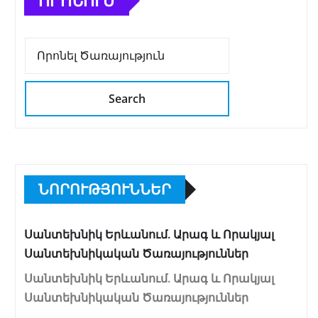
ՈՐՈՆՈՒՄ
Search
ՆՈՐՈՒԹՅՈՒՆՆԵՐ
Սանտեխնիկ Երևանում. Արագ և Որակյալ
Սանտեխնիկական Ծառայություններ
Սանտեխնիկ Երևանում. Արագ և Որակյալ
Սանտեխնիկական Ծառայություններ