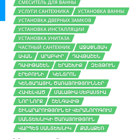
СМЕСИТЕЛЬ ДЛЯ ВАННЫ
УСЛУГИ САНТЕХНИКА
УСТАНОВКА ВАННЫ
УСТАНОВКА ДВЕРНЫХ ЗАМКОВ
УСТАНОВКА ИНСТАЛЛЯЦИИ
УСТАНОВКА УНИТАЗА
ЧАСТНЫЙ САНТЕХНИК
ԱՋԱՓՆՅԱԿ
ԱՎԱՆ
ԱՐԱԲԿԻՐ
ԴԱՎԹԱՇԵՆ
ԴԱՎԻԹԱՇԵՆ
ԵՐԱՇԽԻՔ
ԶԵՅԹՈՒՆ
ԷՐԵԲՈՒՆԻ
ԿԵՆՏՐՈՆ
ԿԵՆՑԱՂԱՅԻՆ ԾԱՌԱՅՈՒԹՅՈՒՆՆԵՐ
ՀԱՎԵԼՎԱԾ
ՄԱԼԱԹԻԱ-ՍԵԲԱՍՏԻԱ
ՆՈՐ ՆՈՐՔ
ՇԵՆԳԱՎԻԹ
ՇԻՆԱՐԱՐՈՒԹՅՈՒՆ ԵՒ ՎԵՐԱՆՈՐՈԳՈՒՄ
ՍԱՆՏԵԽՆԻԿԻ ԾԱՌԱՅՈՒԹՅՈՒՆ
ՎԱՐՊԵՏ ՍԱՆՏԵԽՆԻԿ
ՔԱՆԱՔԵՌ