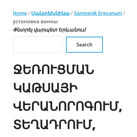
Home
/
Սանտեխնիկա
/
Santexnik Erevanum
/
установка ванны
Փնտրել վարպետ Երևանում
Search
ՋԵՌՈՒՑՄԱՆ
ԿԱԹՍԱՅԻ
ՎԵՐԱՆՈՐՈԳՈՒՄ,
ՏԵՂԱԴՐՈՒՄ,