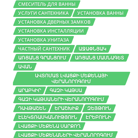
СМЕСИТЕЛЬ ДЛЯ ВАННЫ
УСЛУГИ САНТЕХНИКА
УСТАНОВКА ВАННЫ
УСТАНОВКА ДВЕРНЫХ ЗАМКОВ
УСТАНОВКА ИНСТАЛЛЯЦИИ
УСТАНОВКА УНИТАЗА
ЧАСТНЫЙ САНТЕХНИК
ԱՋԱՓՆՅԱԿ
ԱՌՑԱՆՑ ԳՐԱՆՑՈՒՄ
ԱՌՑԱՆՑ ՄԱՍՆԱԳԵՏ
ԱՎԱՆ
ԱՎՏՈՄԱՏ ԼՎԱՑՔԻ ՄԵՔԵՆԱՅԻ
ՎԵՐԱՆՈՐՈԳՈՒՄ
ԱՐԱԲԿԻՐ
ԳԱԶԻ ԿԱԹՍԱ
ԳԱԶԻ ԿԱԹՍԱՆԵՐԻ ՎԵՐԱՆՈՐՈԳՈՒՄ
ԴԱՎԹԱՇԵՆ
ԵՐԱՇԽԻՔ
ԶԵՅԹՈՒՆ
ԷԼԵԿՏՌԱՍԿԱՆՈՒԹՅՈՒՆ
ԷՐԵԲՈՒՆԻ
ԼՎԱՑՔԻ ՄԵՔԵՆԱ ՍԱՐՔՈՂ
ԼՎԱՑՔԻ ՄԵՔԵՆԱՆԵՐԻ ՎԵՐԱՆՈՐՈԳՈՒՄ