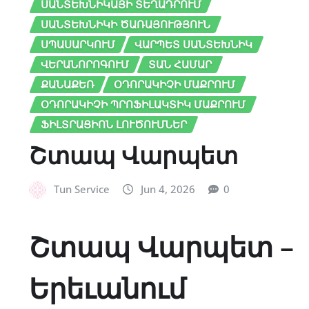
ՍԱՆՏԵԽՆԻԿԱՅԻ ՏԵՂԱԴՐՈՒՄ
ՍԱՆՏԵԽՆԻԿԻ ԾԱՌԱՅՈՒԹՅՈՒՆ
ՍՊԱՍԱՐԿՈՒՄ
ՎԱՐՊԵՏ ՍԱՆՏԵԽՆԻԿ
ՎԵՐԱՆՈՐՈԳՈՒՄ
ՏԱՆ ՀԱՄԱՐ
ՔԱՆԱՔԵՌ
ՕԴՈՐԱԿԻՉԻ ՄԱՔՐՈՒՄ
ՕԴՈՐԱԿԻՉԻ ՊՐՈՖԻԼԱԿՏԻԿ ՄԱՔՐՈՒՄ
ՖԻԼՏՐԱՑԻՈՆ ԼՈՒԾՈՒՄՆԵՐ
Շտապ Վարպետ
Tun Service
Jun 4, 2026
0
Շտապ Վարպետ –
Երեւանում