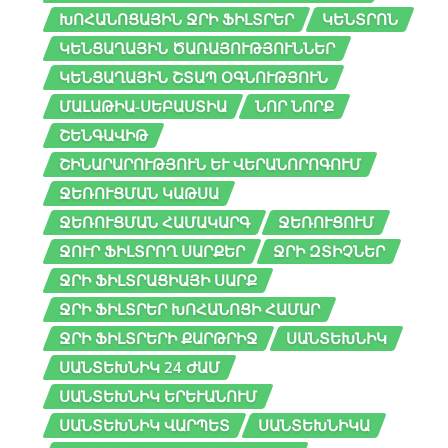
ԽՈՀԱՆՈՑԱՅԻՆ ՋՐԻ ՖԻԼՏՐԵՐ
ԿԵՆՏՐՈՆ
ԿԵՆՑԱՂԱՅԻՆ ԾԱՌԱՅՈՒԹՅՈՒՆՆԵՐ
ԿԵՆՑԱՂԱՅԻՆ ՇՏԱՊ ՕԳՆՈՒԹՅՈՒՆ
ՄԱԼԱԹԻԱ-ՍԵԲԱՍՏԻԱ
ՆՈՐ ՆՈՐՔ
ՇԵՆԳԱՎԻԹ
ՇԻՆԱՐԱՐՈՒԹՅՈՒՆ ԵՒ ՎԵՐԱՆՈՐՈԳՈՒՄ
ՋԵՌՈՒՑՄԱՆ ԿԱԹՍԱ
ՋԵՌՈՒՑՄԱՆ ՀԱՄԱԿԱՐԳ
ՋԵՌՈՒՑՈՒՄ
ՋՈՒՐ ՖԻԼՏՐՈՂ ՍԱՐՔԵՐ
ՋՐԻ ԶՏԻՉՆԵՐ
ՋՐԻ ՖԻԼՏՐԱՑԻԱՅԻ ՍԱՐՔ
ՋՐԻ ՖԻԼՏՐԵՐ ԽՈՀԱՆՈՑԻ ՀԱՄԱՐ
ՋՐԻ ՖԻԼՏՐԵՐԻ ՔԱՐԹՐԻՋ
ՍԱՆՏԵԽՆԻԿ
ՍԱՆՏԵԽՆԻԿ 24 ԺԱՄ
ՍԱՆՏԵԽՆԻԿ ԵՐԵՒԱՆՈՒՄ
ՍԱՆՏԵԽՆԻԿ ՎԱՐՊԵՏ
ՍԱՆՏԵԽՆԻԿԱ