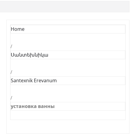
Home
/
Սանտեխնիկա
/
Santexnik Erevanum
/
установка ванны