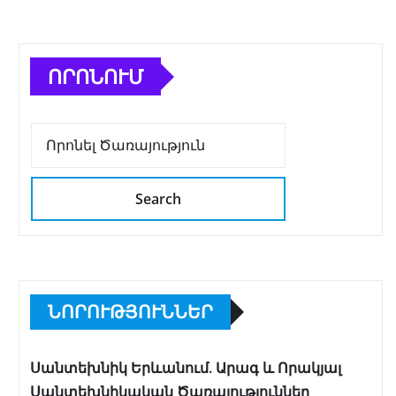
ՈՐՈՆՈՒՄ
Search
ՆՈՐՈՒԹՅՈՒՆՆԵՐ
Սանտեխնիկ Երևանում. Արագ և Որակյալ
Սանտեխնիկական Ծառայություններ