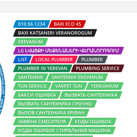
010.56.1234
BAXI ECO 4S
BAXI KATSANERI VERANOROGUM
EREVANUM
LG ԼՎԱՑՔԻ ՄԵՔԵՆԱՆԵՐԻ ՎԵՐԱՆՈՐՈԳՈՒՄ
LIST
LOCAL PLUMBER
PLUMBER
PLUMBER IN YEREVAN
PLUMBING SERVICE
SANTEXNIK
SANTEXNIK EREVANUM
TUN SERVICE
VARPET TUN
YEREVANUM
БАКСИ ОШИБКА
ВЫЗВАТЬ САНТЕХНИКА
ВЫЗВАТЬ САНТЕХНИКА СРОЧНО
ВЫЗОВ САНТЕХНИКА ЕРЕВАН
ЗАМЕНА СМЕСИТЕЛЯ
КОДЫ ОШИБОК
КОДЫ ОШИБОК СТИРАЛЬНАЯ МАШИНА