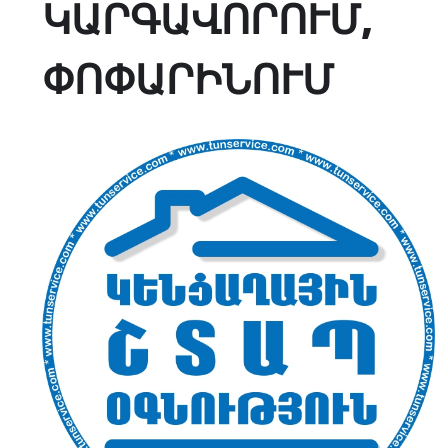
ԿԱՐԳԱՎՈՐՈՒՄ,
ՓՈՓԱՐԻՆՈՒՄ