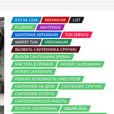
010.56.1234
EREVANUM
LIST
PLUMBER
SANTEXNIK
SANTEXNIK EREVANUM
TUN SERVICE
VARPET TUN
YEREVANUM
ВЫЗВАТЬ САНТЕХНИКА СРОЧНО
ВЫЗОВ САНТЕХНИКА ЕРЕВАН
МАСТЕРА В ЕРЕВАНЕ
НОМЕР САНТЕХНИКА
НУЖЕН САНТЕХНИК
РЕМОНТ КУХОННОГО СМЕСИТЕЛЯ
САНТЕХНИК НА ДОМ
САНТЕХНИК СРОЧНО
САНТЕХНИК УСЛУГИ
САНТЕХНИЧЕСКИЕ РАБОТЫ
УСЛУГИ САНТЕХНИКА
ԱՋԱՓՆՅԱԿ