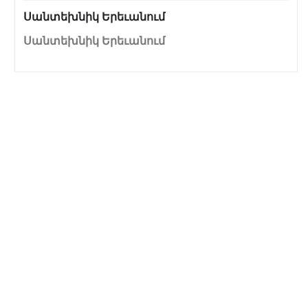
Սանտեխնիկ Երեւանում
Սանտեխնիկ Երեւանում