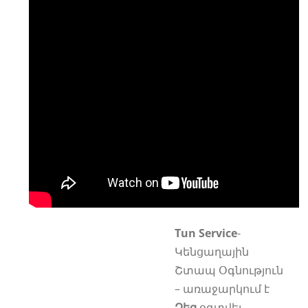
Tun Service
-
Կենցաղային
Շտապ Օգնություն
– առաջարկում է
Ձեզ
օգտվել