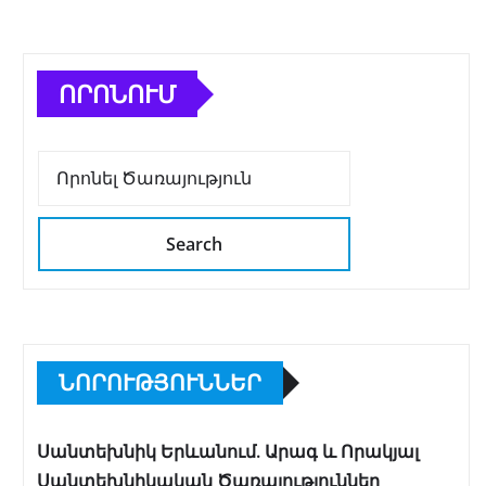
ՈՐՈՆՈՒՄ
Search
ՆՈՐՈՒԹՅՈՒՆՆԵՐ
Սանտեխնիկ Երևանում. Արագ և Որակյալ
Սանտեխնիկական Ծառայություններ