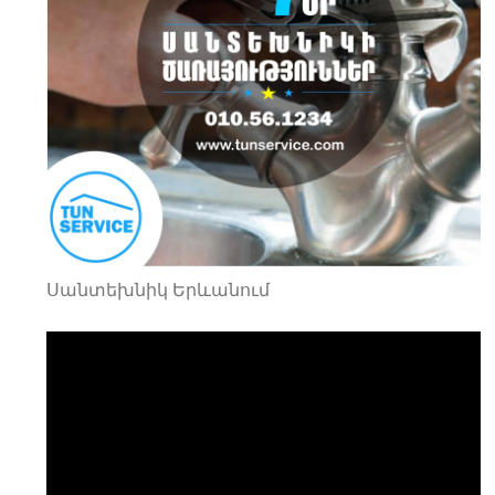
Սանտեխնիկ Երևանում