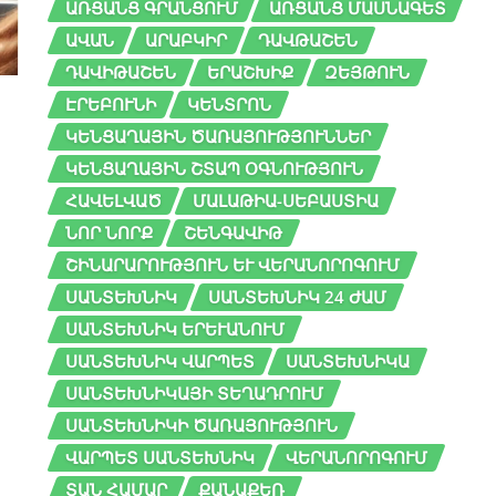
ԱՌՑԱՆՑ ԳՐԱՆՑՈՒՄ
ԱՌՑԱՆՑ ՄԱՍՆԱԳԵՏ
ԱՎԱՆ
ԱՐԱԲԿԻՐ
ԴԱՎԹԱՇԵՆ
ԴԱՎԻԹԱՇԵՆ
ԵՐԱՇԽԻՔ
ԶԵՅԹՈՒՆ
ԷՐԵԲՈՒՆԻ
ԿԵՆՏՐՈՆ
ԿԵՆՑԱՂԱՅԻՆ ԾԱՌԱՅՈՒԹՅՈՒՆՆԵՐ
ԿԵՆՑԱՂԱՅԻՆ ՇՏԱՊ ՕԳՆՈՒԹՅՈՒՆ
ՀԱՎԵԼՎԱԾ
ՄԱԼԱԹԻԱ-ՍԵԲԱՍՏԻԱ
ՆՈՐ ՆՈՐՔ
ՇԵՆԳԱՎԻԹ
ՇԻՆԱՐԱՐՈՒԹՅՈՒՆ ԵՒ ՎԵՐԱՆՈՐՈԳՈՒՄ
ՍԱՆՏԵԽՆԻԿ
ՍԱՆՏԵԽՆԻԿ 24 ԺԱՄ
ՍԱՆՏԵԽՆԻԿ ԵՐԵՒԱՆՈՒՄ
ՍԱՆՏԵԽՆԻԿ ՎԱՐՊԵՏ
ՍԱՆՏԵԽՆԻԿԱ
ՍԱՆՏԵԽՆԻԿԱՅԻ ՏԵՂԱԴՐՈՒՄ
ՍԱՆՏԵԽՆԻԿԻ ԾԱՌԱՅՈՒԹՅՈՒՆ
ՎԱՐՊԵՏ ՍԱՆՏԵԽՆԻԿ
ՎԵՐԱՆՈՐՈԳՈՒՄ
ՏԱՆ ՀԱՄԱՐ
ՔԱՆԱՔԵՌ