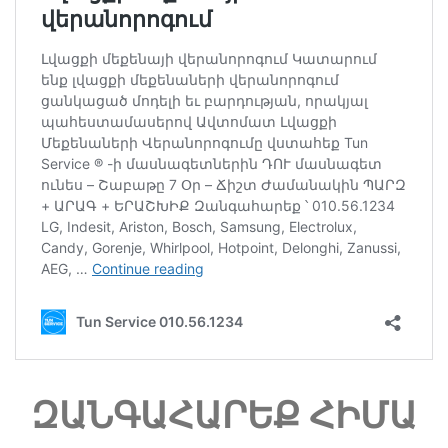
ԶԱՆԳԱՀԱՐԵՔ ՀԻՄԱ