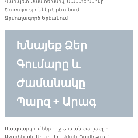
Վարպետ Սանտեխնիկ, Սանտեխնիկի
Ծառայություններ Երևանում
Ջրմուղագործ Երեանում
Խնայեք Ձեր
Գումարը և
Ժամանակը
Պարզ + Արագ
Սապսարկում ենք ողջ Երևան քաղաքը –
Աջափնյակ, Արաբկիր, Ավան, Դավիթաշեն,