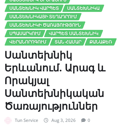
ՍԱՆՏԵԽՆԻԿ ՎԱՐՊԵՏ
ՍԱՆՏԵԽՆԻԿԱ
ՍԱՆՏԵԽՆԻԿԱՅԻ ՏԵՂԱԴՐՈՒՄ
ՍԱՆՏԵԽՆԻԿԻ ԾԱՌԱՅՈՒԹՅՈՒՆ
ՍՊԱՍԱՐԿՈՒՄ
ՎԱՐՊԵՏ ՍԱՆՏԵԽՆԻԿ
ՎԵՐԱՆՈՐՈԳՈՒՄ
ՏԱՆ ՀԱՄԱՐ
ՔԱՆԱՔԵՌ
Սանտեխնիկ
Երևանում. Արագ և
Որակյալ
Սանտեխնիկական
Ծառայություններ
Tun Service
Aug 3, 2026
0