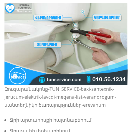
Զուգարանակոնք-TUN_SERVICE-baxi-santexnik-
jerucum-elektrik-lavcqi-meqena-list-veranorogum-
սանտեղնիկի ծառայություններ-erevanum
Ջրի արտահոսքի հայտնաբերում
Ջրաչափի փոխարինում