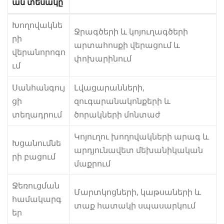
ան տեսակը
Խողովակնե
Ջրագծերի և կոյուղագծերի
րի
արտահոսքի վերացում և
վերանորոգո
փոխարինում
ւմ
Սանհանգույ
Լվացարանների,
ցի
զուգարանակոնքերի և
տեղադրում
ծորակների մոնտաժ
Կոյուղու խողովակների արագ և
Խցանումնե
արդյունավետ մեխանիկական
րի բացում
մաքրում
Ջեռուցման
Մարտկոցների, կաթսաների և
համակարգ
տաք հատակի սպասարկում
եր