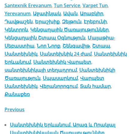
Santexnik Erevanum
,
Tun Service
,
Varpet Tun
,
Yerevanum
,
Աջափնյակ
,
Ավան
,
Արաբկիր
,
Դավթաշեն
,
Երաշխիք
,
Զեյթուն
,
Էրեբունի
,
Կենտրոն
,
Կենցաղային Ծառայություններ
,
Կենցաղային Շտապ Օգնություն
,
Մալաթիա-
Սեբաստիա
,
Նոր Նորք
,
Շենգավիթ
,
Շտապ
,
Սանտեխնիկ
,
Սանտեխնիկ 24 ժամ
,
Սանտեխնիկ
Երևանում
,
Սանտեխնիկ Վարպետ
,
սանտեխնիկայի տեղադրում
,
Սանտեխնիկի
Ծառայություն
,
Սպասարկում
,
Վարպետ
Սանտեխնիկ
,
Վերանորոգում
,
Տան համար
,
Քանաքեռ
Previous
Սանտեխնիկ Երևանում. Արագ և Որակյալ
Սանտեխնիկական Ծառայություններ