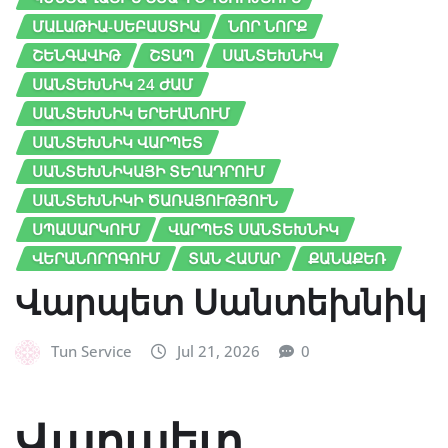
ՄԱԼԱԹԻԱ-ՍԵԲԱՍՏԻԱ
ՆՈՐ ՆՈՐՔ
ՇԵՆԳԱՎԻԹ
ՇՏԱՊ
ՍԱՆՏԵԽՆԻԿ
ՍԱՆՏԵԽՆԻԿ 24 ԺԱՄ
ՍԱՆՏԵԽՆԻԿ ԵՐԵՒԱՆՈՒՄ
ՍԱՆՏԵԽՆԻԿ ՎԱՐՊԵՏ
ՍԱՆՏԵԽՆԻԿԱՅԻ ՏԵՂԱԴՐՈՒՄ
ՍԱՆՏԵԽՆԻԿԻ ԾԱՌԱՅՈՒԹՅՈՒՆ
ՍՊԱՍԱՐԿՈՒՄ
ՎԱՐՊԵՏ ՍԱՆՏԵԽՆԻԿ
ՎԵՐԱՆՈՐՈԳՈՒՄ
ՏԱՆ ՀԱՄԱՐ
ՔԱՆԱՔԵՌ
Վարպետ Սանտեխնիկ
Tun Service
Jul 21, 2026
0
Վարպետ