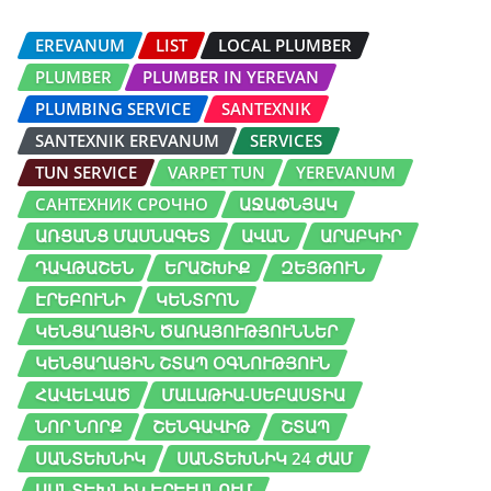
EREVANUM
LIST
LOCAL PLUMBER
PLUMBER
PLUMBER IN YEREVAN
PLUMBING SERVICE
SANTEXNIK
SANTEXNIK EREVANUM
SERVICES
TUN SERVICE
VARPET TUN
YEREVANUM
САНТЕХНИК СРОЧНО
ԱՋԱՓՆՅԱԿ
ԱՌՑԱՆՑ ՄԱՍՆԱԳԵՏ
ԱՎԱՆ
ԱՐԱԲԿԻՐ
ԴԱՎԹԱՇԵՆ
ԵՐԱՇԽԻՔ
ԶԵՅԹՈՒՆ
ԷՐԵԲՈՒՆԻ
ԿԵՆՏՐՈՆ
ԿԵՆՑԱՂԱՅԻՆ ԾԱՌԱՅՈՒԹՅՈՒՆՆԵՐ
ԿԵՆՑԱՂԱՅԻՆ ՇՏԱՊ ՕԳՆՈՒԹՅՈՒՆ
ՀԱՎԵԼՎԱԾ
ՄԱԼԱԹԻԱ-ՍԵԲԱՍՏԻԱ
ՆՈՐ ՆՈՐՔ
ՇԵՆԳԱՎԻԹ
ՇՏԱՊ
ՍԱՆՏԵԽՆԻԿ
ՍԱՆՏԵԽՆԻԿ 24 ԺԱՄ
ՍԱՆՏԵԽՆԻԿ ԵՐԵՒԱՆՈՒՄ