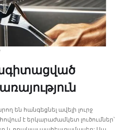
e
սնագիտացված
ռայություն
ող են հանգեցնել ավելի լուրջ
ովում է երկարաժամկետ լուծումներ՝
ր և որակյալ պահեստամասեր: Սա