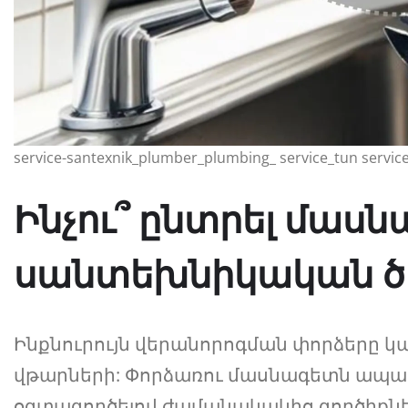
service-santexnik_plumber_plumbing_ service_tun servic
Ինչու՞ ընտրել մա
սանտեխնիկական ծա
Ինքնուրույն վերանորոգման փորձերը կար
վթարների: Փորձառու մասնագետն ապահ
օգտագործելով ժամանակակից գործիքնե