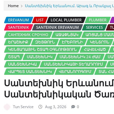
Home
Սանտեխնիկ Երևանում. Արագ և Որակյալ
EREVANUM
LIST
LOCAL PLUMBER
PLUMBER
SANTEXNIK
SANTEXNIK EREVANUM
SERVICES
T
САНТЕХНИК СРОЧНО
ԱՋԱՓՆՅԱԿ
ԱՌՑԱՆՑ ՄԱՍ
ԵՐԱՇԽԻՔ
ԶԵՅԹՈՒՆ
ԷՐԵԲՈՒՆԻ
ԿԵՆՏՐՈՆ
ԿԵՆՑԱՂԱՅԻՆ ՇՏԱՊ ՕԳՆՈՒԹՅՈՒՆ
ՀԱՎԵԼՎԱԾ
ՇՏԱՊ
ՍԱՆՏԵԽՆԻԿ
ՍԱՆՏԵԽՆԻԿ 24 ԺԱՄ
ՍԱ
ՍԱՆՏԵԽՆԻԿԱ
ՍԱՆՏԵԽՆԻԿԱՅԻ ՏԵՂԱԴՐՈՒՄ
Ս
ՎԱՐՊԵՏ ՍԱՆՏԵԽՆԻԿ
ՎԵՐԱՆՈՐՈԳՈՒՄ
ՏԱՆ Հ
Սանտեխնիկ Երևանում.
Սանտեխնիկական Ծառա
Tun Service
Aug 3, 2026
0