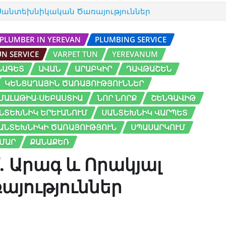
 Սանտեխնիկական Ծառայություններ
PLUMBER IN YEREVAN
PLUMBING SERVICE
UN SERVICE
VARPET TUN
YEREVANUM
ՆԱԳԵՏ
ԱՎԱՆ
ԱՐԱԲԿԻՐ
ԴԱՎԹԱՇԵՆ
ԿԵՆՑԱՂԱՅԻՆ ԾԱՌԱՅՈՒԹՅՈՒՆՆԵՐ
ՄԱԼԱԹԻԱ-ՍԵԲԱՍՏԻԱ
ՆՈՐ ՆՈՐՔ
ՇԵՆԳԱՎԻԹ
ՆՏԵԽՆԻԿ ԵՐԵՒԱՆՈՒՄ
ՍԱՆՏԵԽՆԻԿ ՎԱՐՊԵՏ
ԱՆՏԵԽՆԻԿԻ ԾԱՌԱՅՈՒԹՅՈՒՆ
ՍՊԱՍԱՐԿՈՒՄ
ԱՄԱՐ
ՔԱՆԱՔԵՌ
 Արագ և Որակյալ
յություններ