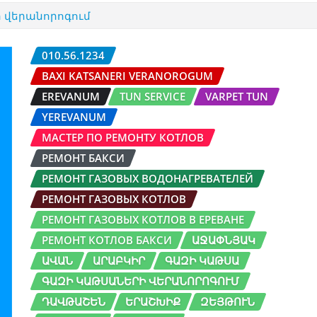
 վերանորոգում
010.56.1234
BAXI KATSANERI VERANOROGUM
EREVANUM
TUN SERVICE
VARPET TUN
YEREVANUM
МАСТЕР ПО РЕМОНТУ КОТЛОВ
РЕМОНТ БАКСИ
РЕМОНТ ГАЗОВЫХ ВОДОНАГРЕВАТЕЛЕЙ
РЕМОНТ ГАЗОВЫХ КОТЛОВ
РЕМОНТ ГАЗОВЫХ КОТЛОВ В ЕРЕВАНЕ
РЕМОНТ КОТЛОВ БАКСИ
ԱՋԱՓՆՅԱԿ
ԱՎԱՆ
ԱՐԱԲԿԻՐ
ԳԱԶԻ ԿԱԹՍԱ
ԳԱԶԻ ԿԱԹՍԱՆԵՐԻ ՎԵՐԱՆՈՐՈԳՈՒՄ
ԴԱՎԹԱՇԵՆ
ԵՐԱՇԽԻՔ
ԶԵՅԹՈՒՆ