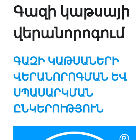
Գազի կաթսայի
վերանորոգում
ԳԱԶԻ ԿԱԹՍԱՆԵՐԻ
ՎԵՐԱՆՈՐՈԳՄԱՆ ԵՎ
ՍՊԱՍԱՐԿՄԱՆ
ԸՆԿԵՐՈՒԹՅՈՒՆ