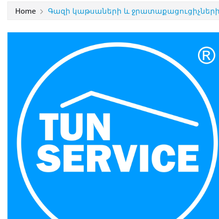
Home
Գազի կաթսաների և ջրատաքացուցիչների