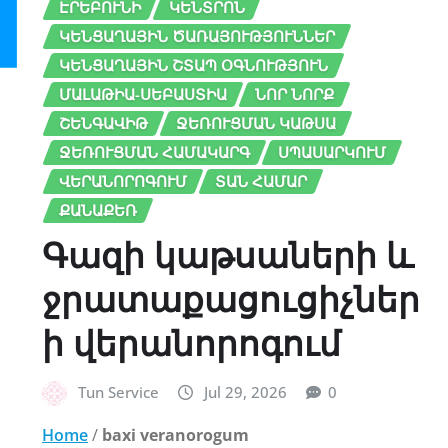
ԷՐԵԲՈՒՆԻ
ԿԵՆՏՐՈՆ
ԿԵՆՑԱՂԱՅԻՆ ԾԱՌԱՅՈՒԹՅՈՒՆՆԵՐ
ԿԵՆՑԱՂԱՅԻՆ ՇՏԱՊ ՕԳՆՈՒԹՅՈՒՆ
ՄԱԼԱԹԻԱ-ՍԵԲԱՍՏԻԱ
ՆՈՐ ՆՈՐՔ
ՇԵՆԳԱՎԻԹ
ՋԵՌՈՒՑՄԱՆ ԿԱԹՍԱ
ՋԵՌՈՒՑՄԱՆ ՀԱՄԱԿԱՐԳ
ՍՊԱՍԱՐԿՈՒՄ
ՎԵՐԱՆՈՐՈԳՈՒՄ
ՏԱՆ ՀԱՄԱՐ
ՔԱՆԱՔԵՌ
Գազի կաթսաների և
ջրատաքացուցիչներ
ի վերանորոգում
Tun Service
Jul 29, 2026
0
Home
/
baxi veranorogum