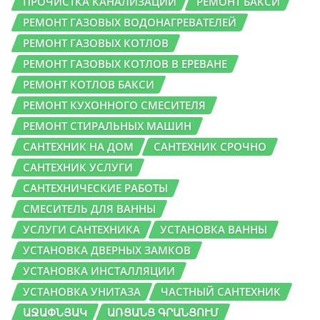
ПРОЧИСТКА КАНАЛИЗАЦИИ
РЕМОНТ БАКСИ
РЕМОНТ ГАЗОВЫХ ВОДОНАГРЕВАТЕЛЕЙ
РЕМОНТ ГАЗОВЫХ КОТЛОВ
РЕМОНТ ГАЗОВЫХ КОТЛОВ В ЕРЕВАНЕ
РЕМОНТ КОТЛОВ БАКСИ
РЕМОНТ КУХОННОГО СМЕСИТЕЛЯ
РЕМОНТ СТИРАЛЬНЫХ МАШИН
САНТЕХНИК НА ДОМ
САНТЕХНИК СРОЧНО
САНТЕХНИК УСЛУГИ
САНТЕХНИЧЕСКИЕ РАБОТЫ
СМЕСИТЕЛЬ ДЛЯ ВАННЫ
УСЛУГИ САНТЕХНИКА
УСТАНОВКА ВАННЫ
УСТАНОВКА ДВЕРНЫХ ЗАМКОВ
УСТАНОВКА ИНСТАЛЛЯЦИИ
УСТАНОВКА УНИТАЗА
ЧАСТНЫЙ САНТЕХНИК
ԱՋԱՓՆՅԱԿ
ԱՌՑԱՆՑ ԳՐԱՆՑՈՒՄ