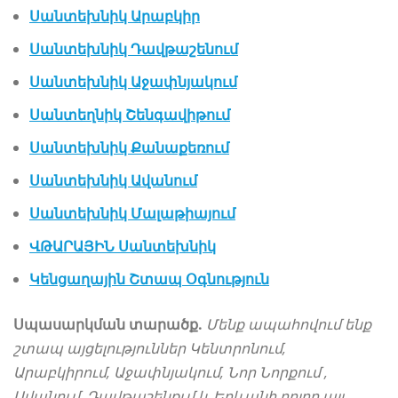
Սանտեխնիկ Արաբկիր
Սանտեխնիկ Դավթաշենում
Սանտեխնիկ Աջափնյակում
Սանտեղնիկ Շենգավիթում
Սանտեխնիկ Քանաքեռում
Սանտեխնիկ Ավանում
Սանտեխնիկ Մալաթիայում
ՎԹԱՐԱՅԻՆ Սանտեխնիկ
Կենցաղային Շտապ Օգնություն
Սպասարկման տարածք.
Մենք ապահովում ենք
շտապ այցելություններ Կենտրոնում,
Արաբկիրում, Աջափնյակում, Նոր Նորքում ,
Ավանում, Դավթաշենքւմ և Երևանի բոլոր այլ