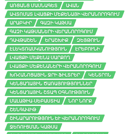
ԱՌՑԱՆՑ ՄԱՍՆԱԳԵՏ
ԱՎԱՆ
ԱՎՏՈՄԱՏ ԼՎԱՑՔԻ ՄԵՔԵՆԱՅԻ ՎԵՐԱՆՈՐՈԳՈՒՄ
ԱՐԱԲԿԻՐ
ԳԱԶԻ ԿԱԹՍԱ
ԳԱԶԻ ԿԱԹՍԱՆԵՐԻ ՎԵՐԱՆՈՐՈԳՈՒՄ
ԴԱՎԹԱՇԵՆ
ԵՐԱՇԽԻՔ
ԶԵՅԹՈՒՆ
ԷԼԵԿՏՌԱՍԿԱՆՈՒԹՅՈՒՆ
ԷՐԵԲՈՒՆԻ
ԼՎԱՑՔԻ ՄԵՔԵՆԱ ՍԱՐՔՈՂ
ԼՎԱՑՔԻ ՄԵՔԵՆԱՆԵՐԻ ՎԵՐԱՆՈՐՈԳՈՒՄ
ԽՈՀԱՆՈՑԱՅԻՆ ՋՐԻ ՖԻԼՏՐԵՐ
ԿԵՆՏՐՈՆ
ԿԵՆՑԱՂԱՅԻՆ ԾԱՌԱՅՈՒԹՅՈՒՆՆԵՐ
ԿԵՆՑԱՂԱՅԻՆ ՇՏԱՊ ՕԳՆՈՒԹՅՈՒՆ
ՄԱԼԱԹԻԱ-ՍԵԲԱՍՏԻԱ
ՆՈՐ ՆՈՐՔ
ՇԵՆԳԱՎԻԹ
ՇԻՆԱՐԱՐՈՒԹՅՈՒՆ ԵՒ ՎԵՐԱՆՈՐՈԳՈՒՄ
ՋԵՌՈՒՑՄԱՆ ԿԱԹՍԱ