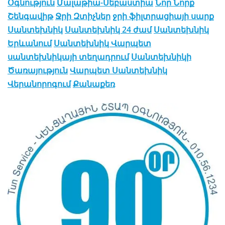
Օգնություն
Մալաթիա-Սեբաստիա
Նոր Նորք
Շենգավիթ
Ջրի Զտիչներ
ջրի ֆիլտրացիայի սարք
Սանտեխնիկ
Սանտեխնիկ 24 ժամ
Սանտեխնիկ
Երևանում
Սանտեխնիկ Վարպետ
սանտեխնիկայի տեղադրում
Սանտեխնիկի
Ծառայություն
Վարպետ Սանտեխնիկ
Վերանորոգում
Քանաքեռ