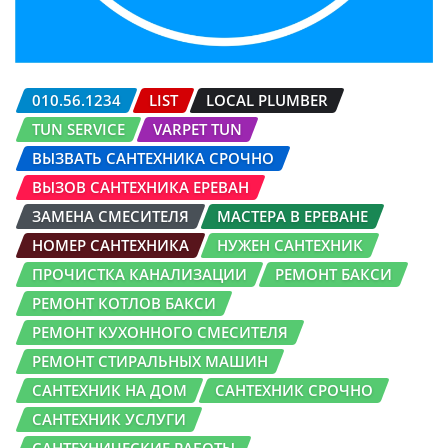
010.56.1234
LIST
LOCAL PLUMBER
TUN SERVICE
VARPET TUN
ВЫЗВАТЬ САНТЕХНИКА СРОЧНО
ВЫЗОВ САНТЕХНИКА ЕРЕВАН
ЗАМЕНА СМЕСИТЕЛЯ
МАСТЕРА В ЕРЕВАНЕ
НОМЕР САНТЕХНИКА
НУЖЕН САНТЕХНИК
ПРОЧИСТКА КАНАЛИЗАЦИИ
РЕМОНТ БАКСИ
РЕМОНТ КОТЛОВ БАКСИ
РЕМОНТ КУХОННОГО СМЕСИТЕЛЯ
РЕМОНТ СТИРАЛЬНЫХ МАШИН
САНТЕХНИК НА ДОМ
САНТЕХНИК СРОЧНО
САНТЕХНИК УСЛУГИ