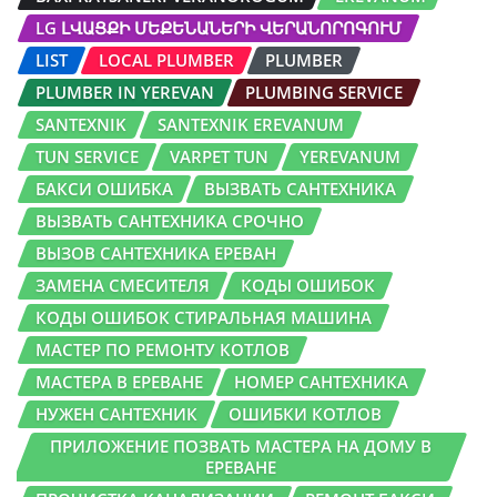
LG ԼՎԱՑՔԻ ՄԵՔԵՆԱՆԵՐԻ ՎԵՐԱՆՈՐՈԳՈՒՄ
LIST
LOCAL PLUMBER
PLUMBER
PLUMBER IN YEREVAN
PLUMBING SERVICE
SANTEXNIK
SANTEXNIK EREVANUM
TUN SERVICE
VARPET TUN
YEREVANUM
БАКСИ ОШИБКА
ВЫЗВАТЬ САНТЕХНИКА
ВЫЗВАТЬ САНТЕХНИКА СРОЧНО
ВЫЗОВ САНТЕХНИКА ЕРЕВАН
ЗАМЕНА СМЕСИТЕЛЯ
КОДЫ ОШИБОК
КОДЫ ОШИБОК СТИРАЛЬНАЯ МАШИНА
МАСТЕР ПО РЕМОНТУ КОТЛОВ
МАСТЕРА В ЕРЕВАНЕ
НОМЕР САНТЕХНИКА
НУЖЕН САНТЕХНИК
ОШИБКИ КОТЛОВ
ПРИЛОЖЕНИЕ ПОЗВАТЬ МАСТЕРА НА ДОМУ В
ЕРЕВАНЕ