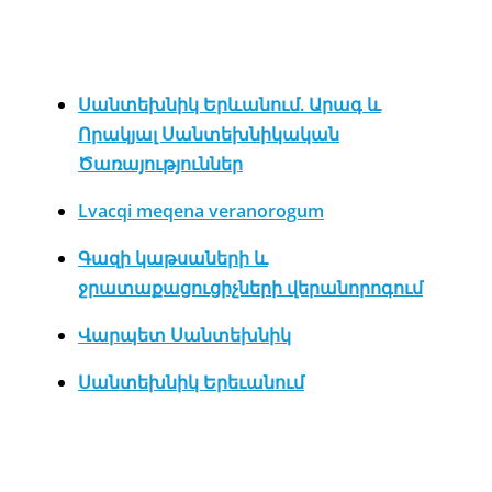
Սանտեխնիկ Երևանում. Արագ և
Որակյալ Սանտեխնիկական
Ծառայություններ
Lvacqi meqena veranorogum
Գազի կաթսաների և
ջրատաքացուցիչների վերանորոգում
Վարպետ Սանտեխնիկ
Սանտեխնիկ Երեւանում