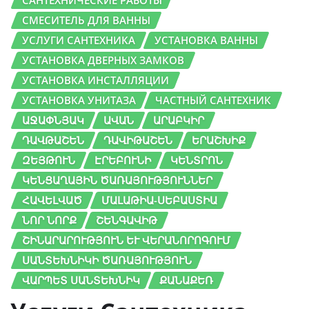
САНТЕХНИЧЕСКИЕ РАБОТЫ
СМЕСИТЕЛЬ ДЛЯ ВАННЫ
УСЛУГИ САНТЕХНИКА
УСТАНОВКА ВАННЫ
УСТАНОВКА ДВЕРНЫХ ЗАМКОВ
УСТАНОВКА ИНСТАЛЛЯЦИИ
УСТАНОВКА УНИТАЗА
ЧАСТНЫЙ САНТЕХНИК
ԱՋԱՓՆՅԱԿ
ԱՎԱՆ
ԱՐԱԲԿԻՐ
ԴԱՎԹԱՇԵՆ
ԴԱՎԻԹԱՇԵՆ
ԵՐԱՇԽԻՔ
ԶԵՅԹՈՒՆ
ԷՐԵԲՈՒՆԻ
ԿԵՆՏՐՈՆ
ԿԵՆՑԱՂԱՅԻՆ ԾԱՌԱՅՈՒԹՅՈՒՆՆԵՐ
ՀԱՎԵԼՎԱԾ
ՄԱԼԱԹԻԱ-ՍԵԲԱՍՏԻԱ
ՆՈՐ ՆՈՐՔ
ՇԵՆԳԱՎԻԹ
ՇԻՆԱՐԱՐՈՒԹՅՈՒՆ ԵՒ ՎԵՐԱՆՈՐՈԳՈՒՄ
ՍԱՆՏԵԽՆԻԿԻ ԾԱՌԱՅՈՒԹՅՈՒՆ
ՎԱՐՊԵՏ ՍԱՆՏԵԽՆԻԿ
ՔԱՆԱՔԵՌ