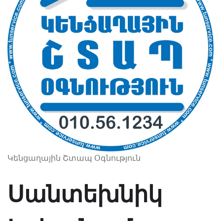
Կենցաղային Շտապ Օգնություն
Սանտեխնիկ