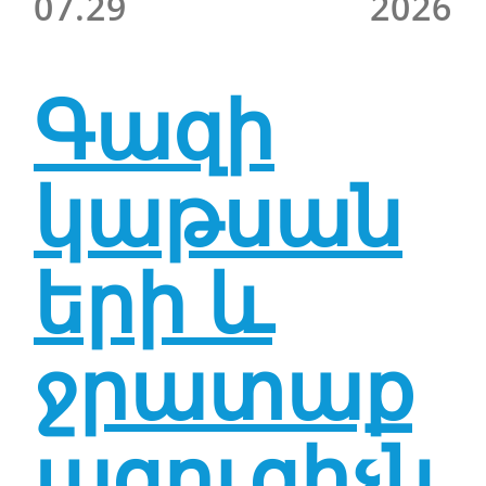
07.29
2026
Գազի
կաթսան
երի և
ջրատաք
ացուցիչն