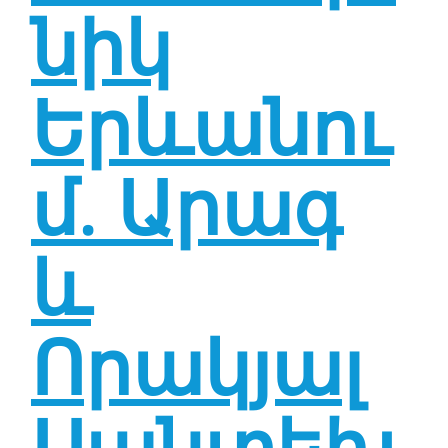
նիկ
Երևանու
մ. Արագ
և
Որակյալ
Սանտեխ