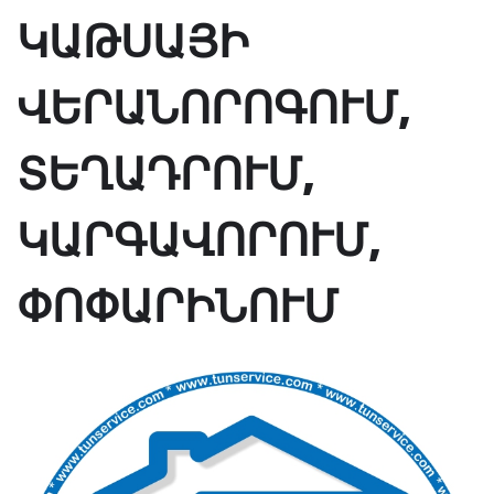
ԿԱԹՍԱՅԻ
ՎԵՐԱՆՈՐՈԳՈՒՄ,
ՏԵՂԱԴՐՈՒՄ,
ԿԱՐԳԱՎՈՐՈՒՄ,
ՓՈՓԱՐԻՆՈՒՄ