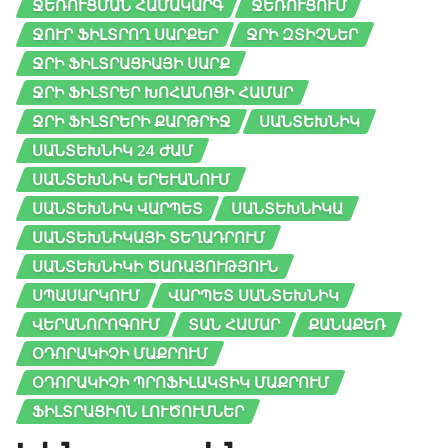
ՋԵՌՈՒՑՄԱՆ ՀԱՄԱԿԱՐԳ
ՋԵՌՈՒՑՈՒՄ
ՋՈՒՐ ՖԻԼՏՐՈՂ ՍԱՐՔԵՐ
ՋՐԻ ԶՏԻՉՆԵՐ
ՋՐԻ ՖԻԼՏՐԱՑԻԱՅԻ ՍԱՐՔ
ՋՐԻ ՖԻԼՏՐԵՐ ԽՈՀԱՆՈՑԻ ՀԱՄԱՐ
ՋՐԻ ՖԻԼՏՐԵՐԻ ՔԱՐԹՐԻՋ
ՍԱՆՏԵԽՆԻԿ
ՍԱՆՏԵԽՆԻԿ 24 ԺԱՄ
ՍԱՆՏԵԽՆԻԿ ԵՐԵՒԱՆՈՒՄ
ՍԱՆՏԵԽՆԻԿ ՎԱՐՊԵՏ
ՍԱՆՏԵԽՆԻԿԱ
ՍԱՆՏԵԽՆԻԿԱՅԻ ՏԵՂԱԴՐՈՒՄ
ՍԱՆՏԵԽՆԻԿԻ ԾԱՌԱՅՈՒԹՅՈՒՆ
ՍՊԱՍԱՐԿՈՒՄ
ՎԱՐՊԵՏ ՍԱՆՏԵԽՆԻԿ
ՎԵՐԱՆՈՐՈԳՈՒՄ
ՏԱՆ ՀԱՄԱՐ
ՔԱՆԱՔԵՌ
ՕԴՈՐԱԿԻՉԻ ՄԱՔՐՈՒՄ
ՕԴՈՐԱԿԻՉԻ ՊՐՈՖԻԼԱԿՏԻԿ ՄԱՔՐՈՒՄ
ՖԻԼՏՐԱՑԻՈՆ ԼՈՒԾՈՒՄՆԵՐ