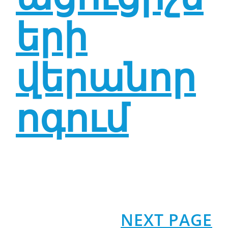
երի
վերանոր
ոգում
NEXT PAGE