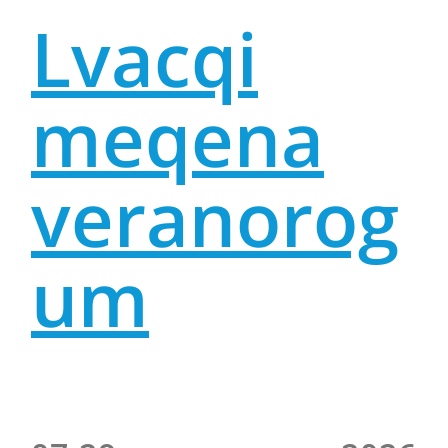
Lvacqi
meqena
veranorog
um