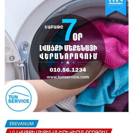
EREVANUM
LG ԼՎԱՑՔԻ ՄԵՔԵՆԱՆԵՐԻ ՎԵՐԱՆՈՐՈԳՈՒՄ