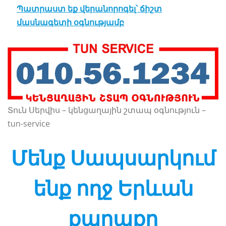
Պատրաստ եք վերանորոգել՝ ճիշտ
մասնագետի օգնությամբ
Տուն Սերվիս – կենցաղային շտապ օգնություն –
tun-service
Մենք
Սապսարկում
ենք ողջ Երևան
քաղաքը