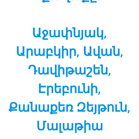
Աջափնյակ,
Արաբկիր, Ավան,
Դավիթաշեն,
Էրեբունի,
Քանաքեռ Զեյթուն,
Մալաթիա