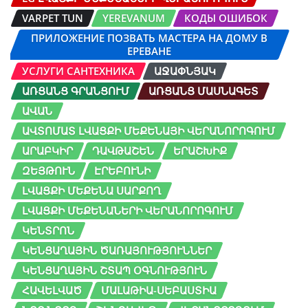
VARPET TUN
YEREVANUM
КОДЫ ОШИБОК
ПРИЛОЖЕНИЕ ПОЗВАТЬ МАСТЕРА НА ДОМУ В
ЕРЕВАНЕ
УСЛУГИ САНТЕХНИКА
ԱՋԱՓՆՅԱԿ
ԱՌՑԱՆՑ ԳՐԱՆՑՈՒՄ
ԱՌՑԱՆՑ ՄԱՍՆԱԳԵՏ
ԱՎԱՆ
ԱՎՏՈՄԱՏ ԼՎԱՑՔԻ ՄԵՔԵՆԱՅԻ ՎԵՐԱՆՈՐՈԳՈՒՄ
ԱՐԱԲԿԻՐ
ԴԱՎԹԱՇԵՆ
ԵՐԱՇԽԻՔ
ԶԵՅԹՈՒՆ
ԷՐԵԲՈՒՆԻ
ԼՎԱՑՔԻ ՄԵՔԵՆԱ ՍԱՐՔՈՂ
ԼՎԱՑՔԻ ՄԵՔԵՆԱՆԵՐԻ ՎԵՐԱՆՈՐՈԳՈՒՄ
ԿԵՆՏՐՈՆ
ԿԵՆՑԱՂԱՅԻՆ ԾԱՌԱՅՈՒԹՅՈՒՆՆԵՐ
ԿԵՆՑԱՂԱՅԻՆ ՇՏԱՊ ՕԳՆՈՒԹՅՈՒՆ
ՀԱՎԵԼՎԱԾ
ՄԱԼԱԹԻԱ-ՍԵԲԱՍՏԻԱ