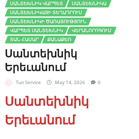
ՍԱՆՏԵԽՆԻԿ ՎԱՐՊԵՏ
ՍԱՆՏԵԽՆԻԿԱ
ՍԱՆՏԵԽՆԻԿԱՅԻ ՏԵՂԱԴՐՈՒՄ
ՍԱՆՏԵԽՆԻԿԻ ԾԱՌԱՅՈՒԹՅՈՒՆ
ՎԱՐՊԵՏ ՍԱՆՏԵԽՆԻԿ
ՎԵՐԱՆՈՐՈԳՈՒՄ
ՏԱՆ ՀԱՄԱՐ
ՔԱՆԱՔԵՌ
Սանտեխնիկ
Երեւանում
Tun Service
May 14, 2026
0
Սանտեխնիկ
Երեւանում