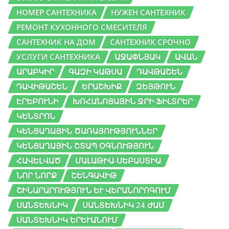
НОМЕР САНТЕХНИКА
НУЖЕН САНТЕХНИК
РЕМОНТ КУХОННОГО СМЕСИТЕЛЯ
САНТЕХНИК НА ДОМ
САНТЕХНИК СРОЧНО
УСЛУГИ САНТЕХНИКА
ԱՋԱՓՆՅԱԿ
ԱՎԱՆ
ԱՐԱԲԿԻՐ
ԳԱԶԻ ԿԱԹՍԱ
ԴԱՎԹԱՇԵՆ
ԴԱՎԻԹԱՇԵՆ
ԵՐԱՇԽԻՔ
ԶԵՅԹՈՒՆ
ԷՐԵԲՈՒՆԻ
ԽՈՀԱՆՈՑԱՅԻՆ ՋՐԻ ՖԻԼՏՐԵՐ
ԿԵՆՏՐՈՆ
ԿԵՆՑԱՂԱՅԻՆ ԾԱՌԱՅՈՒԹՅՈՒՆՆԵՐ
ԿԵՆՑԱՂԱՅԻՆ ՇՏԱՊ ՕԳՆՈՒԹՅՈՒՆ
ՀԱՎԵԼՎԱԾ
ՄԱԼԱԹԻԱ-ՍԵԲԱՍՏԻԱ
ՆՈՐ ՆՈՐՔ
ՇԵՆԳԱՎԻԹ
ՇԻՆԱՐԱՐՈՒԹՅՈՒՆ ԵՒ ՎԵՐԱՆՈՐՈԳՈՒՄ
ՍԱՆՏԵԽՆԻԿ
ՍԱՆՏԵԽՆԻԿ 24 ԺԱՄ
ՍԱՆՏԵԽՆԻԿ ԵՐԵՒԱՆՈՒՄ