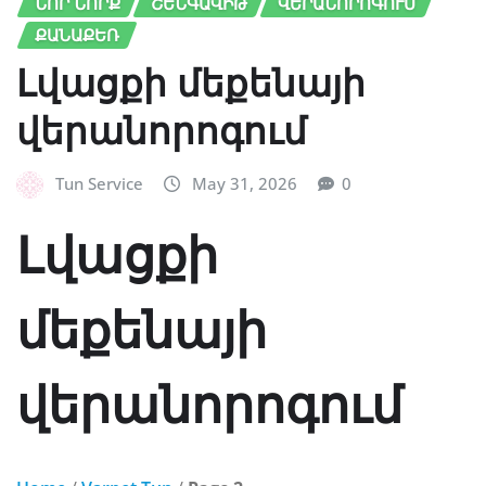
ՆՈՐ ՆՈՐՔ
ՇԵՆԳԱՎԻԹ
ՎԵՐԱՆՈՐՈԳՈՒՄ
ՔԱՆԱՔԵՌ
Լվացքի մեքենայի
վերանորոգում
Tun Service
May 31, 2026
0
Լվացքի
մեքենայի
վերանորոգում