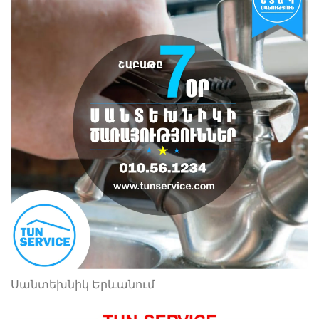
Սանտեխնիկ Երևանում