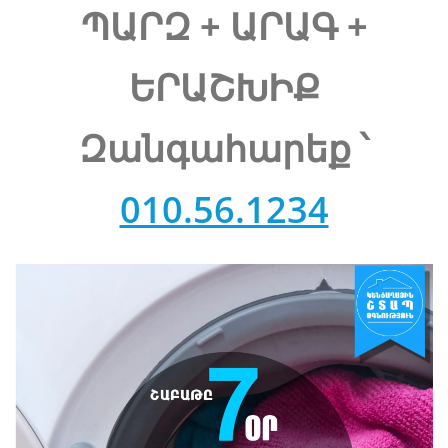
ՊԱՐԶ + ԱՐԱԳ +
ԵՐԱՇԽԻՔ
Զանգահարեք ՝
010.56.1234