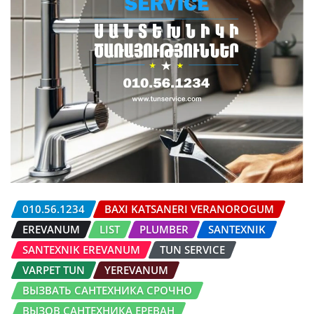
010.56.1234
BAXI KATSANERI VERANOROGUM
EREVANUM
LIST
PLUMBER
SANTEXNIK
SANTEXNIK EREVANUM
TUN SERVICE
VARPET TUN
YEREVANUM
ВЫЗВАТЬ САНТЕХНИКА СРОЧНО
ВЫЗОВ САНТЕХНИКА ЕРЕВАН