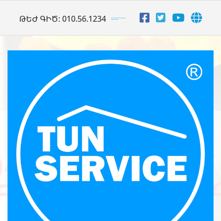
Skip
ԹԵԺ ԳԻԾ: 010.56.1234
to
content