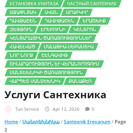
УСТАНОВКА УНИТАЗА
ЧАСТНЫЙ САНТЕХНИК
ԱՋԱՓՆՅԱԿ
ԱՎԱՆ
ԱՐԱԲԿԻՐ
ԴԱՎԹԱՇԵՆ
ԴԱՎԻԹԱՇԵՆ
ԵՐԱՇԽԻՔ
ԶԵՅԹՈՒՆ
ԷՐԵԲՈՒՆԻ
ԿԵՆՏՐՈՆ
ԿԵՆՑԱՂԱՅԻՆ ԾԱՌԱՅՈՒԹՅՈՒՆՆԵՐ
ՀԱՎԵԼՎԱԾ
ՄԱԼԱԹԻԱ-ՍԵԲԱՍՏԻԱ
ՆՈՐ ՆՈՐՔ
ՇԵՆԳԱՎԻԹ
ՇԻՆԱՐԱՐՈՒԹՅՈՒՆ ԵՒ ՎԵՐԱՆՈՐՈԳՈՒՄ
ՍԱՆՏԵԽՆԻԿԻ ԾԱՌԱՅՈՒԹՅՈՒՆ
ՎԱՐՊԵՏ ՍԱՆՏԵԽՆԻԿ
ՔԱՆԱՔԵՌ
Услуги Сантехника
Tun Service
Apr 12, 2026
0
Home
/
Սանտեխնիկա
/
Santexnik Erevanum
/
Page
2