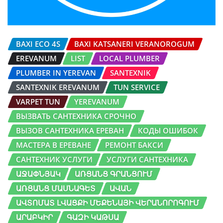
BAXI ECO 4S
BAXI KATSANERI VERANOROGUM
EREVANUM
LIST
LOCAL PLUMBER
PLUMBER IN YEREVAN
SANTEXNIK
SANTEXNIK EREVANUM
TUN SERVICE
VARPET TUN
YEREVANUM
ВЫЗВАТЬ САНТЕХНИКА СРОЧНО
ВЫЗОВ САНТЕХНИКА ЕРЕВАН
КОДЫ ОШИБОК
МАСТЕРА В ЕРЕВАНЕ
РЕМОНТ БАКСИ
САНТЕХНИК УСЛУГИ
УСЛУГИ САНТЕХНИКА
ԱՋԱՓՆՅԱԿ
ԱՌՑԱՆՑ ԳՐԱՆՑՈՒՄ
ԱՌՑԱՆՑ ՄԱՍՆԱԳԵՏ
ԱՎԱՆ
ԱՎՏՈՄԱՏ ԼՎԱՑՔԻ ՄԵՔԵՆԱՅԻ ՎԵՐԱՆՈՐՈԳՈՒՄ
ԱՐԱԲԿԻՐ
ԳԱԶԻ ԿԱԹՍԱ