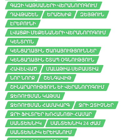
ԳԱԶԻ ԿԱԹՍԱՆԵՐԻ ՎԵՐԱՆՈՐՈԳՈՒՄ
ԴԱՎԹԱՇԵՆ
ԵՐԱՇԽԻՔ
ԶԵՅԹՈՒՆ
ԷՐԵԲՈՒՆԻ
ԼՎԱՑՔԻ ՄԵՔԵՆԱՆԵՐԻ ՎԵՐԱՆՈՐՈԳՈՒՄ
ԿԵՆՏՐՈՆ
ԿԵՆՑԱՂԱՅԻՆ ԾԱՌԱՅՈՒԹՅՈՒՆՆԵՐ
ԿԵՆՑԱՂԱՅԻՆ ՇՏԱՊ ՕԳՆՈՒԹՅՈՒՆ
ՀԱՎԵԼՎԱԾ
ՄԱԼԱԹԻԱ-ՍԵԲԱՍՏԻԱ
ՆՈՐ ՆՈՐՔ
ՇԵՆԳԱՎԻԹ
ՇԻՆԱՐԱՐՈՒԹՅՈՒՆ ԵՒ ՎԵՐԱՆՈՐՈԳՈՒՄ
ՋԵՌՈՒՑՄԱՆ ԿԱԹՍԱ
ՋԵՌՈՒՑՄԱՆ ՀԱՄԱԿԱՐԳ
ՋՐԻ ԶՏԻՉՆԵՐ
ՋՐԻ ՖԻԼՏՐԵՐ ԽՈՀԱՆՈՑԻ ՀԱՄԱՐ
ՍԱՆՏԵԽՆԻԿ
ՍԱՆՏԵԽՆԻԿ 24 ԺԱՄ
ՍԱՆՏԵԽՆԻԿ ԵՐԵՒԱՆՈՒՄ