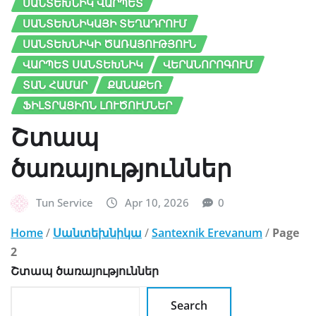
ՍԱՆՏԵԽՆԻԿ ՎԱՐՊԵՏ
ՍԱՆՏԵԽՆԻԿԱՅԻ ՏԵՂԱԴՐՈՒՄ
ՍԱՆՏԵԽՆԻԿԻ ԾԱՌԱՅՈՒԹՅՈՒՆ
ՎԱՐՊԵՏ ՍԱՆՏԵԽՆԻԿ
ՎԵՐԱՆՈՐՈԳՈՒՄ
ՏԱՆ ՀԱՄԱՐ
ՔԱՆԱՔԵՌ
ՖԻԼՏՐԱՑԻՈՆ ԼՈՒԾՈՒՄՆԵՐ
Շտապ
ծառայություններ
Tun Service
Apr 10, 2026
0
Home
/
Սանտեխնիկա
/
Santexnik Erevanum
/
Page
2
Շտապ ծառայություններ
Search