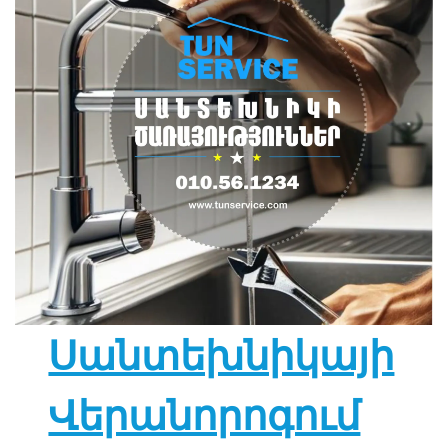
Սանտեխնիկայի
Վերանորոգում