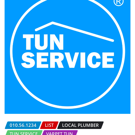
010.56.1234
LIST
LOCAL PLUMBER
TUN SERVICE
VARPET TUN