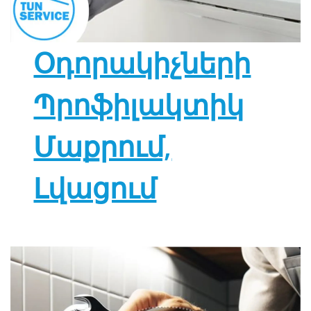
Օդորակիչների
Պրոֆիլակտիկ
Մաքրում,
Լվացում